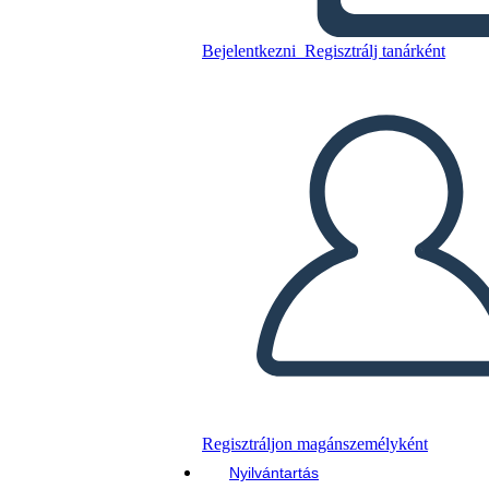
קוריאה: 1950-1953
Bejelentkezni
Regisztrálj tanárként
Másolja ezt a forgatókönyvet
KÉSZÍTSEN EGY STORYBOARDOT
DIAVETÍTÉS LEJÁTSZÁSA
OLVASS NEKEM
Regisztráljon magánszemélyként
Nyilvántartás