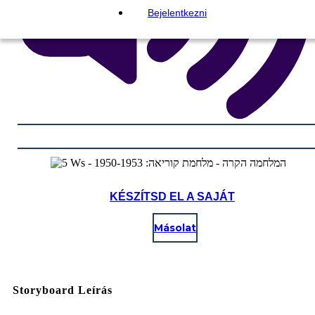
Bejelentkezni
KÉSZÍTSD EL A SAJÁT
Másolat
Storyboard Leírás