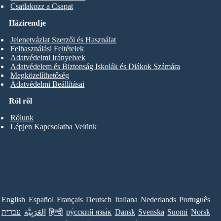
Csatlakozz a Csapat
Házirendje
Jelenetvázlat Szerzői és Használat
Felhasználási Feltételek
Adatvédelmi Irányelvek
Adatvédelem és Biztonság Iskolák és Diákok Számára
Megközelíthetőség
Adatvédelmi Beállításai
Ról ről
Rólunk
Lépjen Kapcsolatba Velünk
English
Español
Français
Deutsch
Italiana
Nederlands
Português
עברית
العَرَبِيَّة
हिन्दी
ру́сский язы́к
Dansk
Svenska
Suomi
Norsk