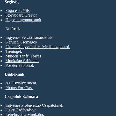
Segítség
Súgó és GYIK
Storyboard Creator
Hogyan nyomtassunk
Tanárok
Ingyenes Verzió Tanároknak
Kerületi Csomagok
Iskolai Könyvtárak és Médiaközpontok
Tréningek
Minden Tanári Forrás
Munkalap Sablonok
Poszter Sablonok
Diákoknak
Az Osztálytermem
Photos For Class
Csapatok Számára
Ingyenes Próbaverzió Csapatoknak
Üzleti Erőforrások
Létrehozás a Munkához