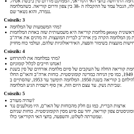
לחמה התרחשה בחצי האי הקוריאני, הממוקם מדרום סין ביבשת אסיה
בתחילה, הגבול עמד על ההקבלה ה -38 בין צפון ודרום קוריאה. כשהמלחמה
נגמרה, והוא נשאר שם.
Csúszik: 3
מהי המשמעות של המלחמה?
מלחמת קוריאה היא משמעותית שזה באחת המלחמות proxy הראשונית
 מן המלחמה הקרה בין ארה"ב לברית המועצות. זה מדגים את ארה"ב
Csúszik: 4
מתי במלחמה את להתרחש?
אנחנו חייבים לכלול קומוניזם!
מת קוריאה החלה על העקבים של סיום מלחמת אזרחים של סין בשנת
1949, כמו סין הגיחה כמדינה קומוניסטית. כוחות ארה"ב והאו"ם החלו
להילחם ב קוריאה בשנת 1950. המלחמה תימשך עד 1953, שהסתיים ב
שביתת נשק. עד עצם היום הזה, אין סוף רשמית הגיע המלחמה.
Csúszik: 5
שהיה מעורב?
ארצות הברית, כמו גם חלק מהכוחות של האו"ם, היו מגולענים נגד
מוניסטים צפון קוריאה, יחד עם סיוע מסין הקומוניסטית. כוחות שניהם
שמטרתה לשלוט, והשפעה, בחצי האי הקוריאני כולו.