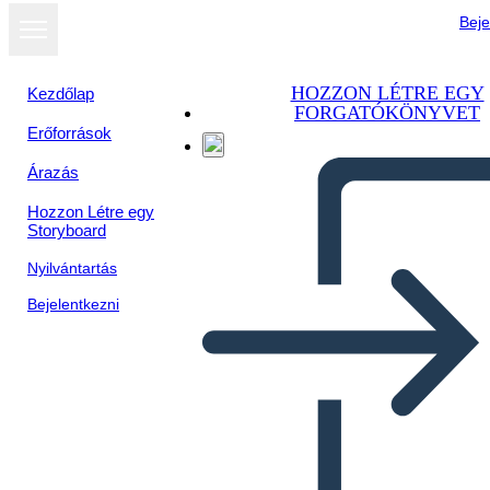
Beje
HOZZON LÉTRE EGY
Kezdőlap
FORGATÓKÖNYVET
Erőforrások
Árazás
Hozzon Létre egy
Storyboard
Nyilvántartás
Bejelentkezni
5 Ws - המלחמה הקרה - מלחמת