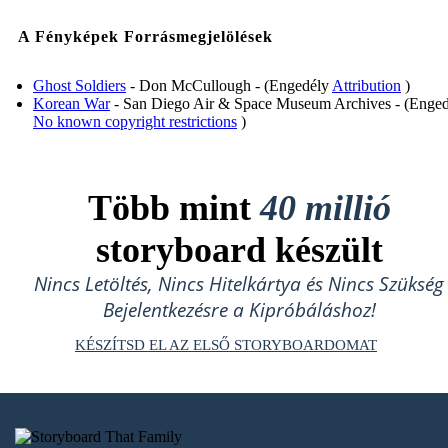
A Fényképek Forrásmegjelölések
Ghost Soldiers
- Don McCullough - (Engedély
Attribution
)
Korean War
- San Diego Air & Space Museum Archives - (Enged
No known copyright restrictions
)
Több mint
40 millió
storyboard készült
Nincs Letöltés, Nincs Hitelkártya és Nincs Szükség
Bejelentkezésre a Kipróbáláshoz!
KÉSZÍTSD EL AZ ELSŐ STORYBOARDOMAT