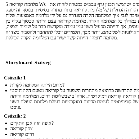
מלחמת קוריאה 5 Ws - סטודנטים ישתמשו תכנון גרף עכביש במטרה לזהות את
 הגדרה הגדולות של מלחמת קוריאה בתור מתווה בסיסית. בנוסף, זה יספק
יבה לגבי איך המלחמה הקרה הוגדרה גם על ידי מלחמה באמצעות שליח
במהלך כל המלחמה הקרה. מלחמת קוריאה עצם הייתה סכסוך עקיף בין
העמים, אך והייתה מפעיל בשני עמי עמדה מוקדשת כבר על שימור והפצה
אולוגיות לשליטתם. יותר מכך, תלמידים יוכלו להתחבר ולהסביר כיצד זה
מלחמה "חמה" הייתה קשר ישיר עם המלחמה הקרה הכוללת.
Storyboard Szöveg
Csúszik: 1
מדוע הייתה המלחמה לקרות?
ה התרחשה כתוצאה מתחרות השפעה על קוריאה מטעם הקומוניסטי
ן קוריאה קוריאה דמוקרטית, ארה"ב שבשליטת דרום. המלחמה הייתה
של קומוניסטית לעומת מדינות דמוקרטיות בעולם מלחמת העולם השני
פוסט.
Csúszik: 2
איפה הזה אכן התקיים?
צפון קוריאה
דרום קוריאה