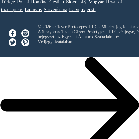
Türkçe
Polski
Româna
Ceština
Slovenský
Magyar
Hrvatski
български
Lietuvos
Slovenščina
Latvijas
eesti
© 2026 - Clever Prototypes, LLC - Minden jog fenntartv
A StoryboardThat a
Clever Prototypes , LLC
védjegye, é
bejegyzett az Egyesült Államok Szabadalmi és
Védjegyhivatalában