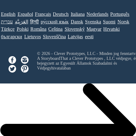
English
Español
Français
Deutsch
Italiana
Nederlands
Português
עברית
العَرَبِيَّة
हिन्दी
ру́сский язы́к
Dansk
Svenska
Suomi
Norsk
Türkçe
Polski
Româna
Ceština
Slovenský
Magyar
Hrvatski
български
Lietuvos
Slovenščina
Latvijas
eesti
© 2026 - Clever Prototypes, LLC - Minden jog fenntartv
A StoryboardThat a
Clever Prototypes , LLC
védjegye, é
bejegyzett az Egyesült Államok Szabadalmi és
Védjegyhivatalában