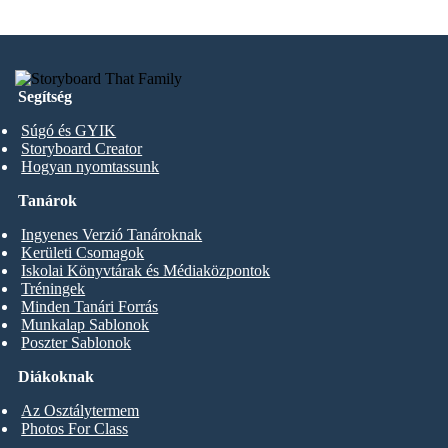
Segítség
Súgó és GYIK
Storyboard Creator
Hogyan nyomtassunk
Tanárok
Ingyenes Verzió Tanároknak
Kerületi Csomagok
Iskolai Könyvtárak és Médiaközpontok
Tréningek
Minden Tanári Forrás
Munkalap Sablonok
Poszter Sablonok
Diákoknak
Az Osztálytermem
Photos For Class