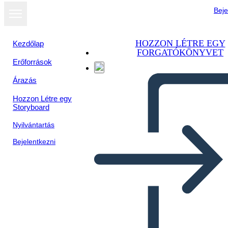
Beje
HOZZON LÉTRE EGY
Kezdőlap
FORGATÓKÖNYVET
Erőforrások
Megtekintés
Árazás
diavetítésként
Hozzon Létre egy
Storyboard
Nyilvántartás
Bejelentkezni
सारांश के साथ तीन कॉलम के नोट्स