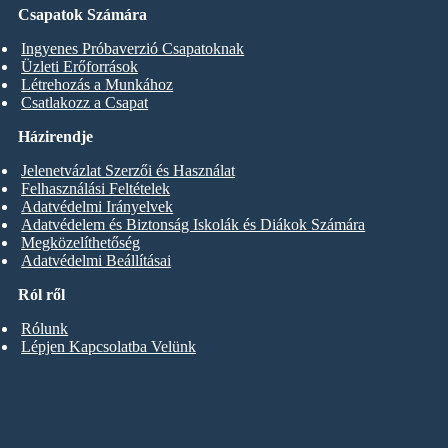
Csapatok Számára
Ingyenes Próbaverzió Csapatoknak
Üzleti Erőforrások
Létrehozás a Munkához
Csatlakozz a Csapat
Házirendje
Jelenetvázlat Szerzői és Használat
Felhasználási Feltételek
Adatvédelmi Irányelvek
Adatvédelem és Biztonság Iskolák és Diákok Számára
Megközelíthetőség
Adatvédelmi Beállításai
Ról ről
Rólunk
Lépjen Kapcsolatba Velünk