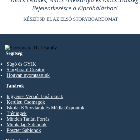
Nincs Letöltés, Nincs Hitelkártya és Nincs Szükség
Bejelentkezésre a Kipróbáláshoz!
KÉSZÍTSD EL AZ ELSŐ STORYBOARDOMAT
Segítség
Súgó és GYIK
Storyboard Creator
Hogyan nyomtassunk
Tanárok
Ingyenes Verzió Tanároknak
Kerületi Csomagok
Iskolai Könyvtárak és Médiaközpontok
Tréningek
Minden Tanári Forrás
Munkalap Sablonok
Poszter Sablonok