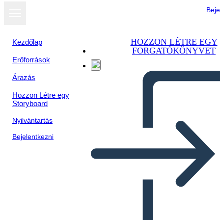
Beje
HOZZON LÉTRE EGY
Kezdőlap
FORGATÓKÖNYVET
Erőforrások
Megtekintés
Árazás
diavetítésként
Hozzon Létre egy
Storyboard
Nyilvántartás
Bejelentkezni
मुख्य विचार और विवरण 3