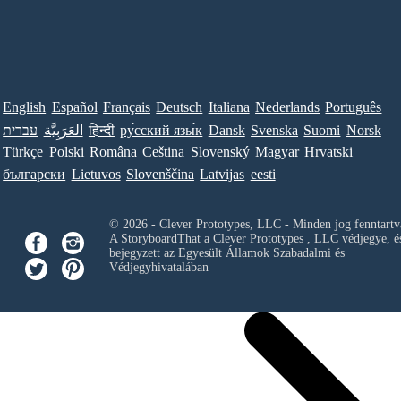
English
Español
Français
Deutsch
Italiana
Nederlands
Português
עברית
العَرَبِيَّة
हिन्दी
ру́сский язы́к
Dansk
Svenska
Suomi
Norsk
Türkçe
Polski
Româna
Ceština
Slovenský
Magyar
Hrvatski
български
Lietuvos
Slovenščina
Latvijas
eesti
© 2026 - Clever Prototypes, LLC - Minden jog fenntartv
A StoryboardThat a
Clever Prototypes , LLC
védjegye, é
bejegyzett az Egyesült Államok Szabadalmi és
Védjegyhivatalában