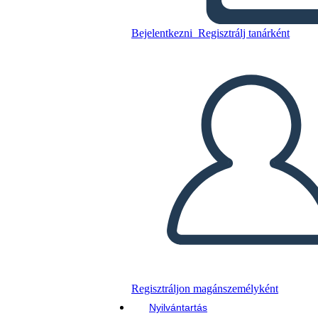
Bejelentkezni
Regisztrálj tanárként
Másolja ezt a forgatókönyvet
KÉSZÍTSEN EGY STORYBOARDOT
DIAVETÍTÉS LEJÁTSZÁSA
OLVASS NEKEM
Regisztráljon magánszemélyként
Nyilvántartás