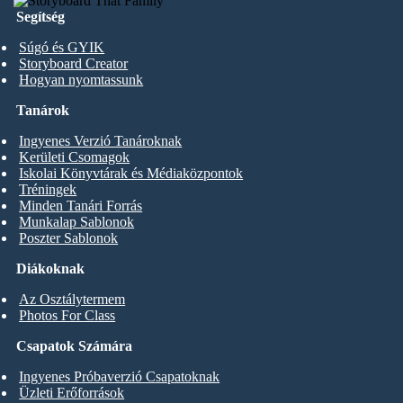
Segítség
Súgó és GYIK
Storyboard Creator
Hogyan nyomtassunk
Tanárok
Ingyenes Verzió Tanároknak
Kerületi Csomagok
Iskolai Könyvtárak és Médiaközpontok
Tréningek
Minden Tanári Forrás
Munkalap Sablonok
Poszter Sablonok
Diákoknak
Az Osztálytermem
Photos For Class
Csapatok Számára
Ingyenes Próbaverzió Csapatoknak
Üzleti Erőforrások