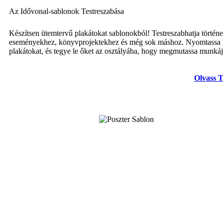
Az Idővonal-sablonok Testreszabása
Készítsen ütemtervű plakátokat sablonokból! Testreszabhatja történ
eseményekhez, könyvprojektekhez és még sok máshoz. Nyomtassa 
plakátokat, és tegye le őket az osztályába, hogy megmutassa munkáj
Olvass 