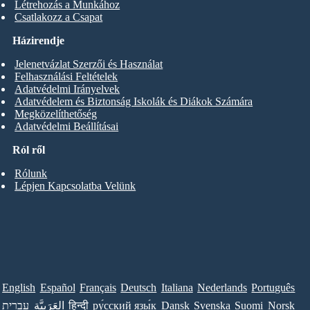
Létrehozás a Munkához
Csatlakozz a Csapat
Házirendje
Jelenetvázlat Szerzői és Használat
Felhasználási Feltételek
Adatvédelmi Irányelvek
Adatvédelem és Biztonság Iskolák és Diákok Számára
Megközelíthetőség
Adatvédelmi Beállításai
Ról ről
Rólunk
Lépjen Kapcsolatba Velünk
English
Español
Français
Deutsch
Italiana
Nederlands
Português
עברית
العَرَبِيَّة
हिन्दी
ру́сский язы́к
Dansk
Svenska
Suomi
Norsk