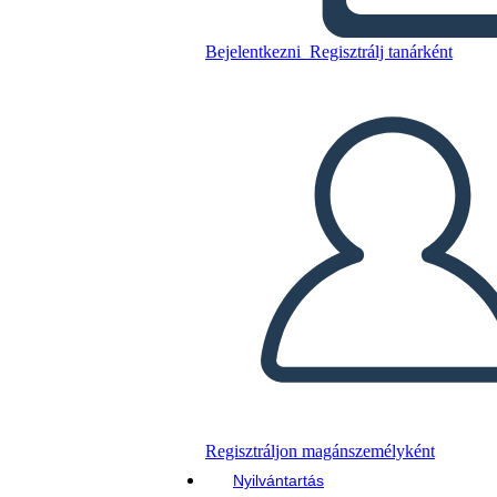
Bejelentkezni
Regisztrálj tanárként
2. Idővonal
Másolja ezt a forgatókönyvet
KÉSZÍTSEN EGY STORYBOARDOT
DIAVETÍTÉS LEJÁTSZÁSA
OLVASS NEKEM
Regisztráljon magánszemélyként
Nyilvántartás