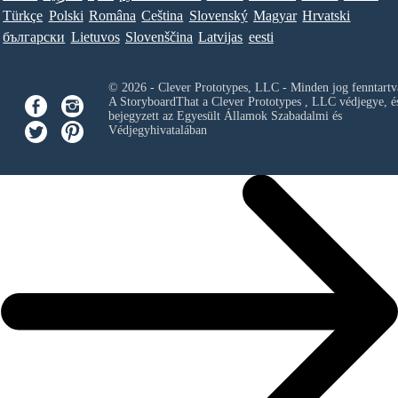
Türkçe
Polski
Româna
Ceština
Slovenský
Magyar
Hrvatski
български
Lietuvos
Slovenščina
Latvijas
eesti
© 2026 - Clever Prototypes, LLC - Minden jog fenntartv
A StoryboardThat a
Clever Prototypes , LLC
védjegye, é
bejegyzett az Egyesült Államok Szabadalmi és
Védjegyhivatalában