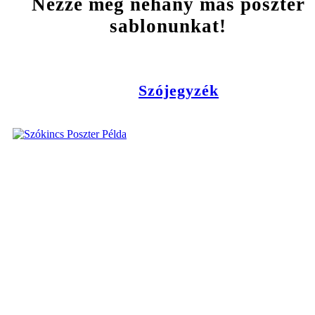
Nézze meg néhány más poszter
sablonunkat!
Szójegyzék