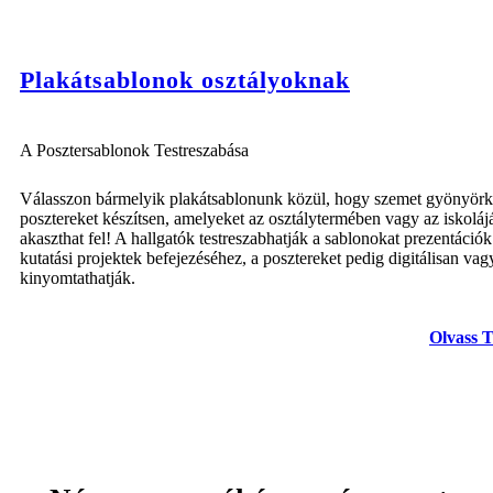
Plakátsablonok osztályoknak
A Posztersablonok Testreszabása
Válasszon bármelyik plakátsablonunk közül, hogy szemet gyönyörk
posztereket készítsen, amelyeket az osztálytermében vagy az iskolá
akaszthat fel! A hallgatók testreszabhatják a sablonokat prezentációk
kutatási projektek befejezéséhez, a posztereket pedig digitálisan vag
kinyomtathatják.
Olvass 