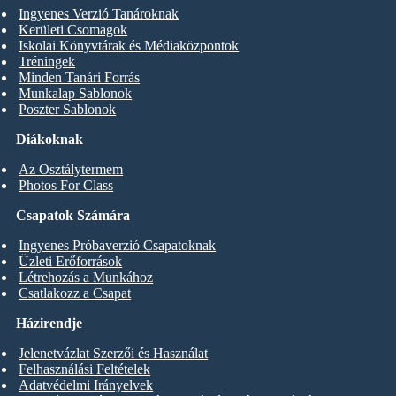
Ingyenes Verzió Tanároknak
Kerületi Csomagok
Iskolai Könyvtárak és Médiaközpontok
Tréningek
Minden Tanári Forrás
Munkalap Sablonok
Poszter Sablonok
Diákoknak
Az Osztálytermem
Photos For Class
Csapatok Számára
Ingyenes Próbaverzió Csapatoknak
Üzleti Erőforrások
Létrehozás a Munkához
Csatlakozz a Csapat
Házirendje
Jelenetvázlat Szerzői és Használat
Felhasználási Feltételek
Adatvédelmi Irányelvek