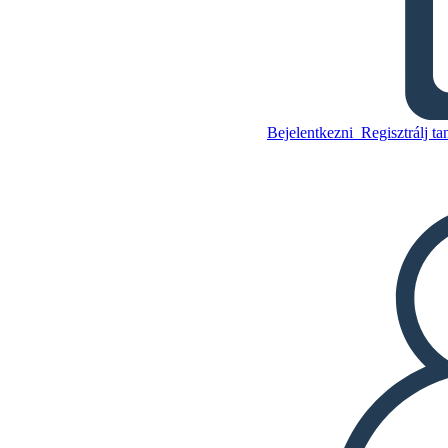
A Kívülállók - Nerds vs
Zsokék
Bejelentkezni
Regisztrálj ta
Másolja ezt a
forgatókönyvet
KÉSZÍTSEN EGY
STORYBOARDOT
Másolja ezt a
forgatókönyvet
KÉSZÍTSEN EGY
STORYBOARDOT
DIAVETÍTÉS LEJÁTSZÁSA