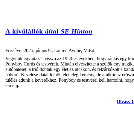
A kívülállók
által SE Hinton
Frissítve: 2025. június 9., Lauren Ayube, M.Ed.
Vegyünk egy utazás vissza az 1950-es években, hogy rántás egy kör
Ponyboy Curtis és testvéreit. Miután elveszítette a szülők egy tragik
autóbaleset, a trió dobtak egy élet az utcákon, és felzárkózott a band
háború. Kezelése fiatal felnőtt élet elég kemény, de amikor az erősza
túlélés adunk a keverékhez, Ponyboy és testvérei kell harcolni, hogy
elmenj.
Olvass 