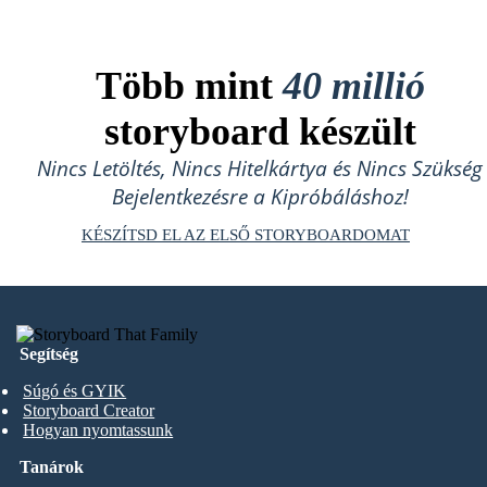
Több mint
40 millió
storyboard készült
Nincs Letöltés, Nincs Hitelkártya és Nincs Szükség
Bejelentkezésre a Kipróbáláshoz!
KÉSZÍTSD EL AZ ELSŐ STORYBOARDOMAT
Segítség
Súgó és GYIK
Storyboard Creator
Hogyan nyomtassunk
Tanárok