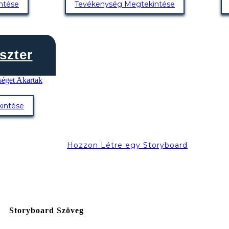
ntése
Tevékenység Megtekintése
szter
intése
Hozzon Létre egy Storyboard
Storyboard Szöveg