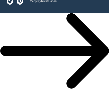
Védjegyhivatalában