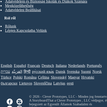
Adatvédelem és Biztonság Iskolák és Diákok Számára
Megközelíthetőség
Adatvédelmi Beállításai
Ról ről
Rólunk
Lépjen Kapcsolatba Velünk
English
Español
Français
Deutsch
Italiana
Nederlands
Português
עברית
العَرَبِيَّة
हिन्दी
ру́сский язы́к
Dansk
Svenska
Suomi
Norsk
Türkçe
Polski
Româna
Ceština
Slovenský
Magyar
Hrvatski
български
Lietuvos
Slovenščina
Latvijas
eesti
© 2026 - Clever Prototypes, LLC - Minden jog fenntartv
A StoryboardThat a
Clever Prototypes , LLC
védjegye, é
bejegyzett az Egyesült Államok Szabadalmi és