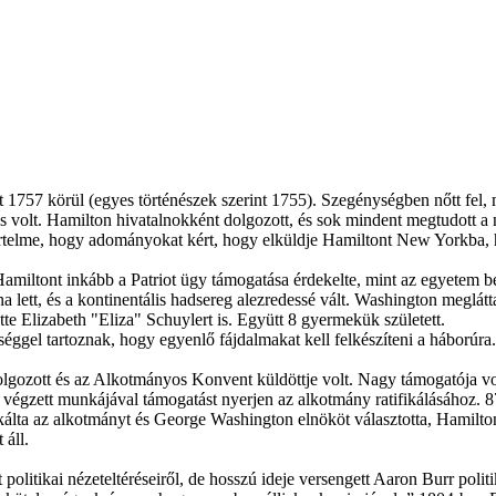
 1757 körül (egyes történészek szerint 1755). Szegénységben nőtt fel, 
 volt. Hamilton hivatalnokként dolgozott, és sok mindent megtudott a
értelme, hogy adományokat kért, hogy elküldje Hamiltont New Yorkba, 
amiltont inkább a Patriot ügy támogatása érdekelte, mint az egyetem be
a lett, és a kontinentális hadsereg alezredessé vált. Washington meglátt
te Elizabeth "Eliza" Schuylert is. Együtt 8 gyermekük született.
séggel tartoznak, hogy egyenlő fájdalmakat kell felkészíteni a háborúra
lgozott és az Alkotmányos Konvent küldöttje volt. Nagy támogatója vo
l végzett munkájával támogatást nyerjen az alkotmány ratifikálásához. 8
ikálta az alkotmányt és George Washington elnököt választotta, Hamilto
 áll.
politikai nézeteltéréseiről, de hosszú ideje versengett Aaron Burr polit