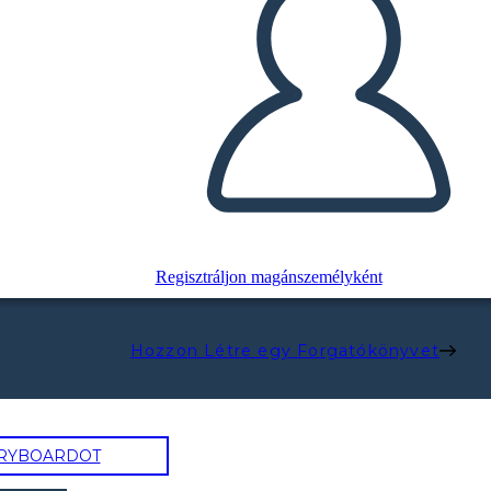
Regisztráljon magánszemélyként
Hozzon Létre egy Forgatókönyvet
ORYBOARDOT