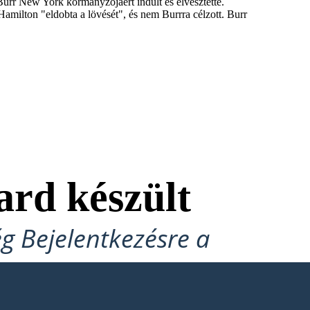
Burr New York kormányzójáért indult és elvesztette.
amilton "eldobta a lövését", és nem Burrra célzott. Burr
ard készült
ég Bejelentkezésre a