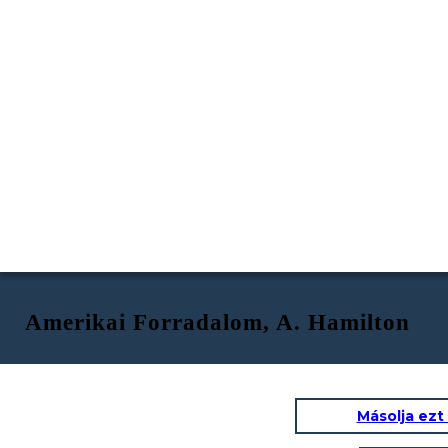
Amerikai Forradalom, A. Hamilton
Másolja ezt