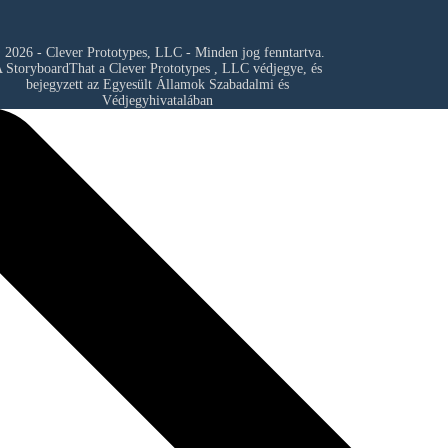
 2026 - Clever Prototypes, LLC - Minden jog fenntartva.
 StoryboardThat a
Clever Prototypes , LLC
védjegye, és
bejegyzett az Egyesült Államok Szabadalmi és
Védjegyhivatalában