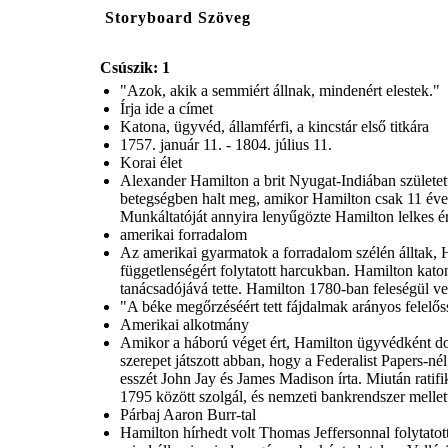
Storyboard Szöveg
Csúszik: 1
"Azok, akik a semmiért állnak, mindenért elestek."
Írja ide a címet
Katona, ügyvéd, államférfi, a kincstár első titkára
1757. január 11. - 1804. július 11.
Korai élet
Alexander Hamilton a brit Nyugat-Indiában született
betegségben halt meg, amikor Hamilton csak 11 éves
Munkáltatóját annyira lenyűgözte Hamilton lelkes 
amerikai forradalom
Az amerikai gyarmatok a forradalom szélén álltak, H
függetlenségért folytatott harcukban. Hamilton katon
tanácsadójává tette. Hamilton 1780-ban feleségül vet
"A béke megőrzéséért tett fájdalmak arányos felelős
Amerikai alkotmány
Amikor a háború véget ért, Hamilton ügyvédként do
szerepet játszott abban, hogy a Federalist Papers-né
esszét John Jay és James Madison írta. Miután ratif
1795 között szolgál, és nemzeti bankrendszer mellett
Párbaj Aaron Burr-tal
Hamilton hírhedt volt Thomas Jeffersonnal folytatott 