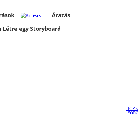
rások
Árazás
 Létre egy Storyboard
HOZZ
FOR