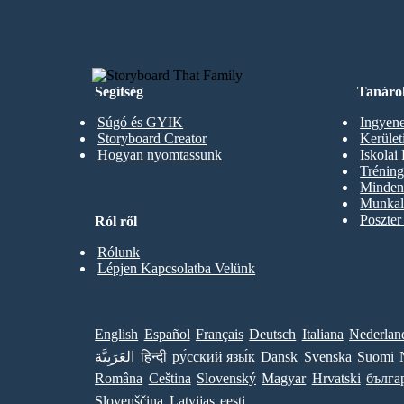
Segítség
Tanáro
Súgó és GYIK
Ingyene
Storyboard Creator
Kerüle
Hogyan nyomtassunk
Iskolai
Trénin
Minden 
Munkal
Poszter
Ról ről
Rólunk
Lépjen Kapcsolatba Velünk
English
Español
Français
Deutsch
Italiana
Nederlan
العَرَبِيَّة
हिन्दी
ру́сский язы́к
Dansk
Svenska
Suomi
Româna
Ceština
Slovenský
Magyar
Hrvatski
бълга
Slovenščina
Latvijas
eesti