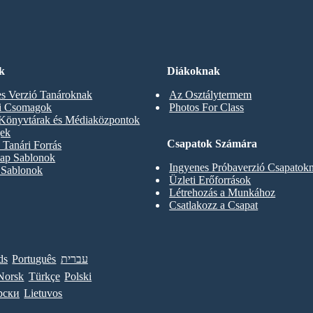
k
Diákoknak
s Verzió Tanároknak
Az Osztálytermem
ti Csomagok
Photos For Class
 Könyvtárak és Médiaközpontok
gek
Csapatok Számára
Tanári Forrás
ap Sablonok
Ingyenes Próbaverzió Csapatok
 Sablonok
Üzleti Erőforrások
Létrehozás a Munkához
Csatlakozz a Csapat
ds
Português
עברית
Norsk
Türkçe
Polski
рски
Lietuvos