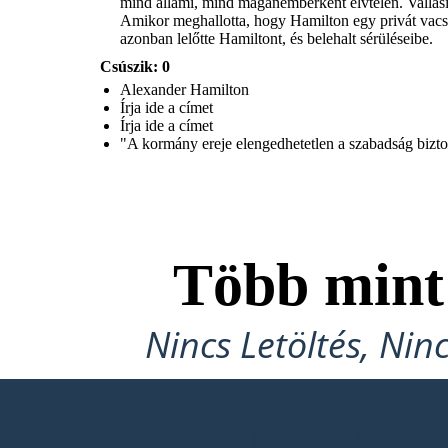
mind állami, mind magánemberként elvtelen. Vallási
Amikor meghallotta, hogy Hamilton egy privát vacsor
azonban lelőtte Hamiltont, és belehalt sérüléseibe.
Csúszik: 0
Alexander Hamilton
Írja ide a címet
Írja ide a címet
"A kormány ereje elengedhetetlen a szabadság bizt
Több min
Nincs Letöltés, Nin
KÉSZÍTSD EL AZ ELSŐ STORYB