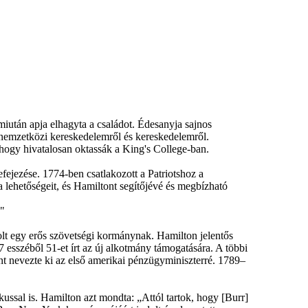
miután apja elhagyta a családot. Édesanyja sajnos
 nemzetközi kereskedelemről és kereskedelemről.
hogy hivatalosan oktassák a King's College-ban.
fejezése. 1774-ben csatlakozott a Patriotshoz a
a lehetőségeit, és Hamiltont segítőjévé és megbízható
."
lt egy erős szövetségi kormánynak. Hamilton jelentős
7 esszéből 51-et írt az új alkotmány támogatására. A többi
nt nevezte ki az első amerikai pénzügyminiszterré. 1789–
ikussal is. Hamilton azt mondta: „Attól tartok, hogy [Burr]