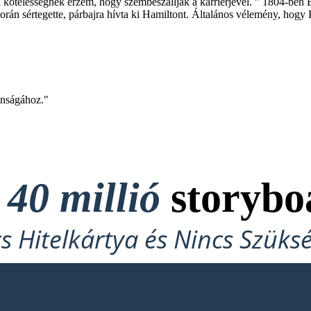
 kötelességnek érzem, hogy szembeszálljak a karrierjével. ” 1804-ben 
án sértegette, párbajra hívta ki Hamiltont. Általános vélemény, hogy H
onságához."
t
40 millió
storybo
cs Hitelkártya és Nincs Szüks
Kipróbáláshoz!
OARDOMAT