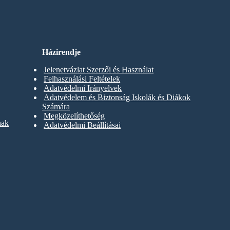
Házirendje
Jelenetvázlat Szerzői és Használat
Felhasználási Feltételek
Adatvédelmi Irányelvek
Adatvédelem és Biztonság Iskolák és Diákok
Számára
Megközelíthetőség
nak
Adatvédelmi Beállításai