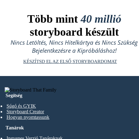
Több mint
40 millió
storyboard készült
Nincs Letöltés, Nincs Hitelkártya és Nincs Szükség
Bejelentkezésre a Kipróbáláshoz!
KÉSZÍTSD EL AZ ELSŐ STORYBOARDOMAT
Segítség
Súgó és GYIK
Storyboard Creator
Hogyan nyomtassunk
Tanárok
Ingyenes Verzió Tanároknak