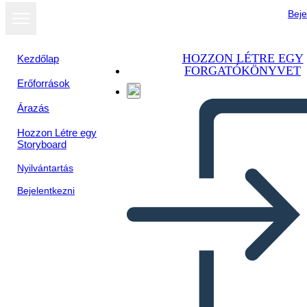
Beje
HOZZON LÉTRE EGY
Kezdőlap
FORGATÓKÖNYVET
Erőforrások
Megtekintés
Árazás
diavetítésként
Hozzon Létre egy
Storyboard
Nyilvántartás
Bejelentkezni
Fő Ötlet – Alap