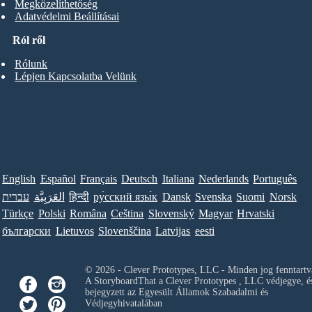
Megközelíthetőség
Adatvédelmi Beállításai
Ról ről
Rólunk
Lépjen Kapcsolatba Velünk
English
Español
Français
Deutsch
Italiana
Nederlands
Português
עברית
العَرَبِيَّة
हिन्दी
ру́сский язы́к
Dansk
Svenska
Suomi
Norsk
Türkçe
Polski
Româna
Ceština
Slovenský
Magyar
Hrvatski
български
Lietuvos
Slovenščina
Latvijas
eesti
© 2026 - Clever Prototypes, LLC - Minden jog fenntartv
A StoryboardThat a
Clever Prototypes , LLC
védjegye, é
bejegyzett az Egyesült Államok Szabadalmi és
Védjegyhivatalában