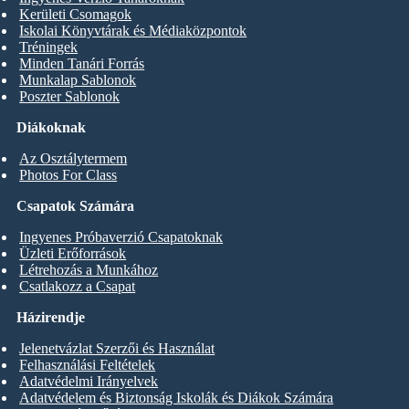
Kerületi Csomagok
Iskolai Könyvtárak és Médiaközpontok
Tréningek
Minden Tanári Forrás
Munkalap Sablonok
Poszter Sablonok
Diákoknak
Az Osztálytermem
Photos For Class
Csapatok Számára
Ingyenes Próbaverzió Csapatoknak
Üzleti Erőforrások
Létrehozás a Munkához
Csatlakozz a Csapat
Házirendje
Jelenetvázlat Szerzői és Használat
Felhasználási Feltételek
Adatvédelmi Irányelvek
Adatvédelem és Biztonság Iskolák és Diákok Számára