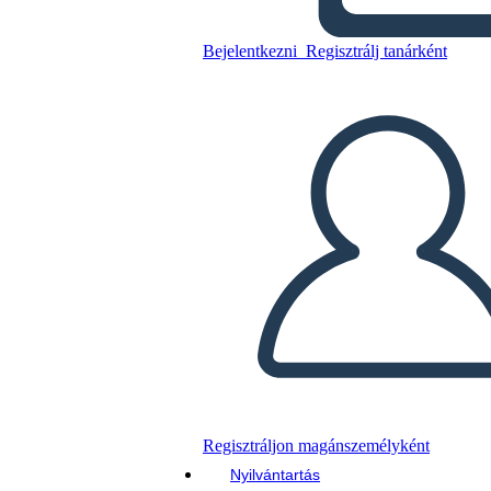
Bejelentkezni
Regisztrálj tanárként
Másolja ezt a forgatókönyvet
KÉSZÍTSEN EGY STORYBOARDOT
DIAVETÍTÉS LEJÁTSZÁSA
OLVASS NEKEM
Regisztráljon magánszemélyként
Nyilvántartás