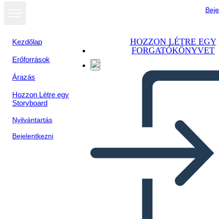
Beje
HOZZON LÉTRE EGY
Kezdőlap
FORGATÓKÖNYVET
Erőforrások
Megtekintés
Árazás
diavetítésként
Hozzon Létre egy
Storyboard
Nyilvántartás
Bejelentkezni