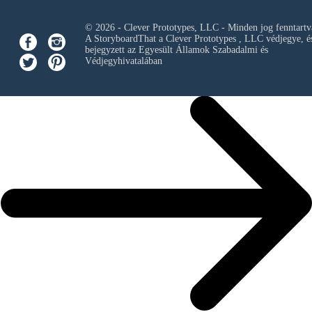
© 2026 - Clever Prototypes, LLC - Minden jog fenntartv
A StoryboardThat a
Clever Prototypes , LLC
védjegye, é
bejegyzett az Egyesült Államok Szabadalmi és
Védjegyhivatalában