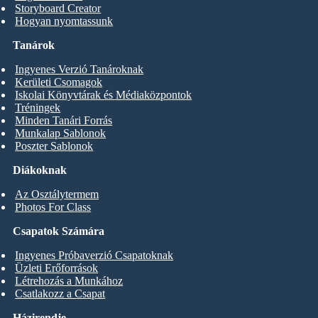
Storyboard Creator
Hogyan nyomtassunk
Tanárok
Ingyenes Verzió Tanároknak
Kerületi Csomagok
Iskolai Könyvtárak és Médiaközpontok
Tréningek
Minden Tanári Forrás
Munkalap Sablonok
Poszter Sablonok
Diákoknak
Az Osztálytermem
Photos For Class
Csapatok Számára
Ingyenes Próbaverzió Csapatoknak
Üzleti Erőforrások
Létrehozás a Munkához
Csatlakozz a Csapat
Házirendje