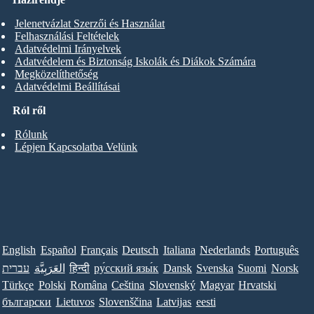
Jelenetvázlat Szerzői és Használat
Felhasználási Feltételek
Adatvédelmi Irányelvek
Adatvédelem és Biztonság Iskolák és Diákok Számára
Megközelíthetőség
Adatvédelmi Beállításai
Ról ről
Rólunk
Lépjen Kapcsolatba Velünk
English
Español
Français
Deutsch
Italiana
Nederlands
Português
עברית
العَرَبِيَّة
हिन्दी
ру́сский язы́к
Dansk
Svenska
Suomi
Norsk
Türkçe
Polski
Româna
Ceština
Slovenský
Magyar
Hrvatski
български
Lietuvos
Slovenščina
Latvijas
eesti