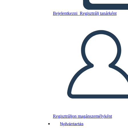
Folyamatábra Infografika 3
Bejelentkezni
Regisztrálj tanárként
Másolja ezt a forgatókönyvet
KÉSZÍTSEN EGY STORYBOARDOT
DIAVETÍTÉS LEJÁTSZÁSA
OLVASS NEKEM
Regisztráljon magánszemélyként
Nyilvántartás