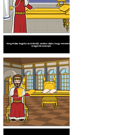
King Midas legyőzi az örömtől, amikor rájön, hogy mindent, amit
King Midas kezd aggódni, ha nem tud enni, inni
megérint arannyá.
és a víz arannyá.