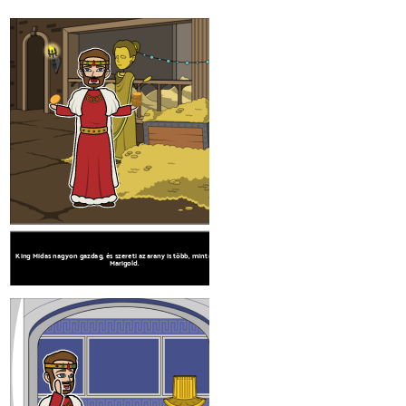
King Midas nagyon gazdag, és szereti az arany is több, mint a lánya,
King Midas legyőzi az örömtől, amikor rájön, 
Marigold.
megérint arannyá.
Create your own at Storyboard That