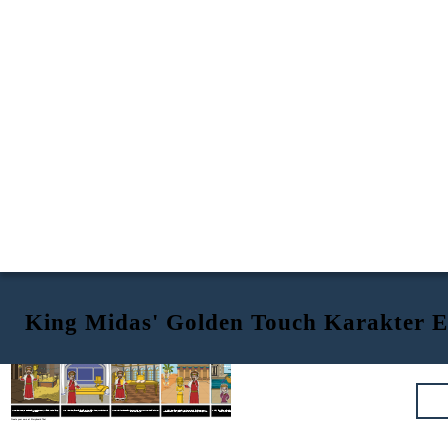
King Midas' Golden Touch Karakter E
King Midas nagyon gazdag, és szereti az arany is több, mint a lánya, Marigold.
King Midas legyőzi az örömtől, amikor rájön, hogy mindent, amit megérint arannyá.
King Midas kezd aggódni, ha nem tud enni, inni, mert az élelmiszer és a víz arannyá.
A király legyőzi a rettegés, amikor fordul a lányát egy arany szobrocskát. A király végül rájön a következményeit a kapzsiság.
A király könyörög a tündér, hogy fordított, amit tett. King Midas fut a tavasz víz felfogására visszatér a lányát normális.
Create your own at Storyboard That