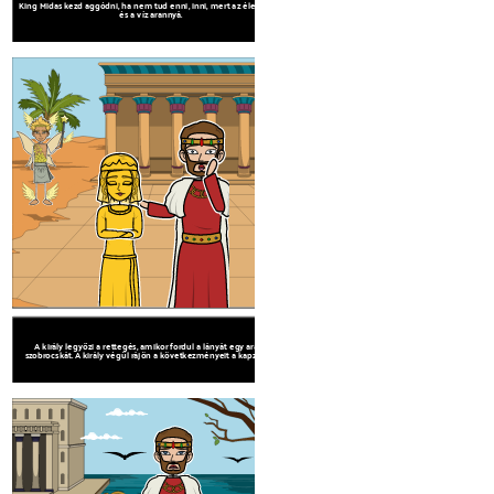
King Midas kezd aggódni, ha nem tud enni, inni, mert az élelmiszer
A király legyőzi a rettegés, amikor fordul a 
és a víz arannyá.
szobrocskát. A király végül rájön a következmé
A király legyőzi a rettegés, amikor fordul a lányát egy arany
A király könyörög a tündér, hogy fordított, amit t
szobrocskát. A király végül rájön a következményeit a kapzsiság.
tavasz víz felfogására visszatér a lányá