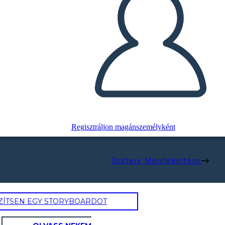
Regisztráljon magánszemélyként
Óraterv Megtekintése
ZÍTSEN EGY STORYBOARDOT