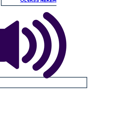
OLVASS NEKEM
gés, amikor fordul a lányát egy arany
A király könyörög a tündér, hogy fordított, amit tett. King Midas fut a
l rájön a következményeit a kapzsiság.
tavasz víz felfogására visszatér a lányát normális.