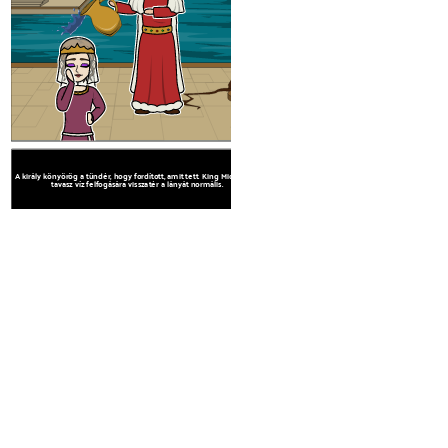
A király könyörög a tündér, hogy fordított, amit tett. King Midas fut a
tavasz víz felfogására visszatér a lányát normális.