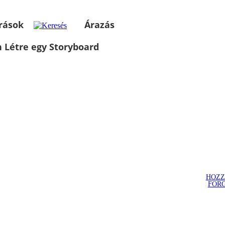
rások
Árazás
 Létre egy Storyboard
HOZZ
FOR