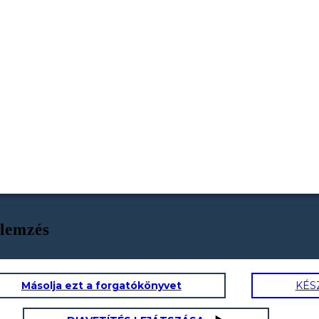
lemzés
Másolja ezt a forgatókönyvet
KÉS