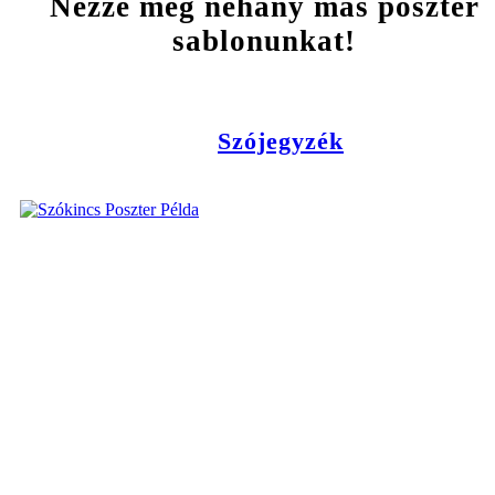
Nézze meg néhány más poszter
sablonunkat!
Szójegyzék