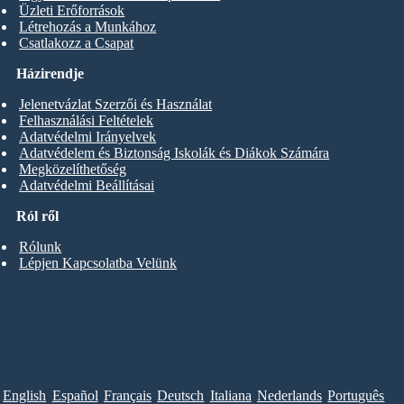
Üzleti Erőforrások
Létrehozás a Munkához
Csatlakozz a Csapat
Házirendje
Jelenetvázlat Szerzői és Használat
Felhasználási Feltételek
Adatvédelmi Irányelvek
Adatvédelem és Biztonság Iskolák és Diákok Számára
Megközelíthetőség
Adatvédelmi Beállításai
Ról ről
Rólunk
Lépjen Kapcsolatba Velünk
English
Español
Français
Deutsch
Italiana
Nederlands
Português