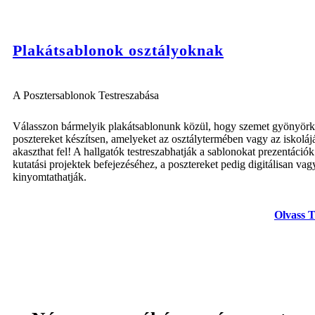
Plakátsablonok osztályoknak
A Posztersablonok Testreszabása
Válasszon bármelyik plakátsablonunk közül, hogy szemet gyönyörk
posztereket készítsen, amelyeket az osztálytermében vagy az iskolá
akaszthat fel! A hallgatók testreszabhatják a sablonokat prezentációk
kutatási projektek befejezéséhez, a posztereket pedig digitálisan vag
kinyomtathatják.
Olvass 