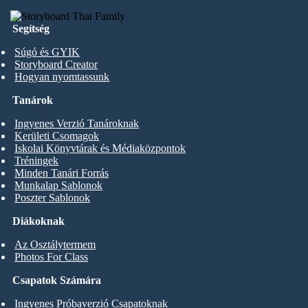
Segítség
Súgó és GYIK
Storyboard Creator
Hogyan nyomtassunk
Tanárok
Ingyenes Verzió Tanároknak
Kerületi Csomagok
Iskolai Könyvtárak és Médiaközpontok
Tréningek
Minden Tanári Forrás
Munkalap Sablonok
Poszter Sablonok
Diákoknak
Az Osztálytermem
Photos For Class
Csapatok Számára
Ingyenes Próbaverzió Csapatoknak