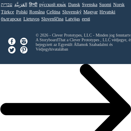
עברית
العَرَبِيَّة
हिन्दी
ру́сский язы́к
Dansk
Svenska
Suomi
Norsk
Türkçe
Polski
Româna
Ceština
Slovenský
Magyar
Hrvatski
български
Lietuvos
Slovenščina
Latvijas
eesti
© 2026 - Clever Prototypes, LLC - Minden jog fenntartv
A StoryboardThat a
Clever Prototypes , LLC
védjegye, é
bejegyzett az Egyesült Államok Szabadalmi és
Védjegyhivatalában