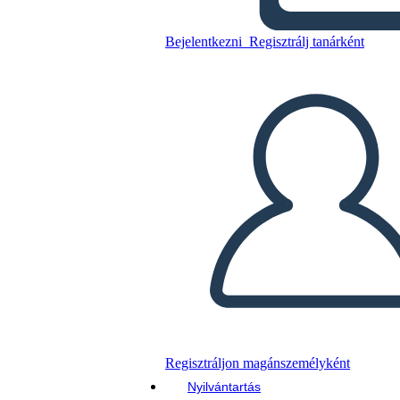
Bejelentkezni
Regisztrálj tanárként
Laboratóriumi Biztonság 4
Másolja ezt a forgatókönyvet
KÉSZÍTSEN EGY STORYBOARDOT
DIAVETÍTÉS LEJÁTSZÁSA
OLVASS NEKEM
Regisztráljon magánszemélyként
Nyilvántartás