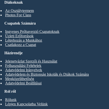
Diákoknak
Az Osztálytermem
Photos For Class
Csapatok Számára
Ingyenes Próbaverzió Csapatoknak
Üzleti Erőforrások
Létrehozás a Munkához
Csatlakozz a Csapat
Házirendje
Jelenetvázlat Szerzői és Használat
Felhasználási Feltételek
Adatvédelmi Irányelvek
Adatvédelem és Biztonság Iskolák és Diákok Számára
Megközelíthetőség
Adatvédelmi Beállításai
Ról ről
Rólunk
Lépjen Kapcsolatba Velünk