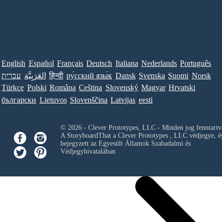
English
Español
Français
Deutsch
Italiana
Nederlands
Português
עברית
العَرَبِيَّة
हिन्दी
ру́сский язы́к
Dansk
Svenska
Suomi
Norsk
Türkçe
Polski
Româna
Ceština
Slovenský
Magyar
Hrvatski
български
Lietuvos
Slovenščina
Latvijas
eesti
© 2026 - Clever Prototypes, LLC - Minden jog fenntartv
A StoryboardThat a
Clever Prototypes , LLC
védjegye, é
bejegyzett az Egyesült Államok Szabadalmi és
Védjegyhivatalában