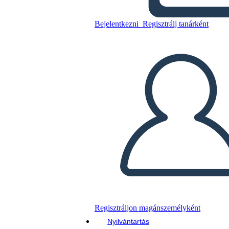
Másolja ezt a forgatókönyvet
Bejelentkezni
Regisztrálj tanárként
KÉSZÍTSEN EGY STORYBOARDOT
DIAVETÍTÉS LEJÁTSZÁSA
OLVASS NEKEM
Regisztráljon magánszemélyként
Nyilvántartás