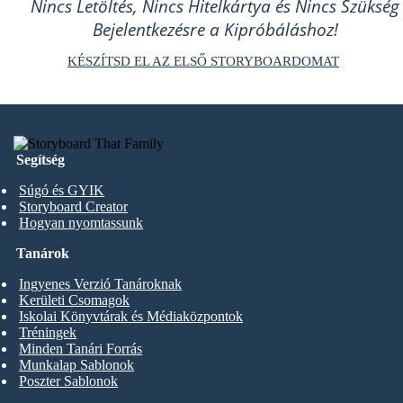
Nincs Letöltés, Nincs Hitelkártya és Nincs Szükség
Bejelentkezésre a Kipróbáláshoz!
KÉSZÍTSD EL AZ ELSŐ STORYBOARDOMAT
Segítség
Súgó és GYIK
Storyboard Creator
Hogyan nyomtassunk
Tanárok
Ingyenes Verzió Tanároknak
Kerületi Csomagok
Iskolai Könyvtárak és Médiaközpontok
Tréningek
Minden Tanári Forrás
Munkalap Sablonok
Poszter Sablonok