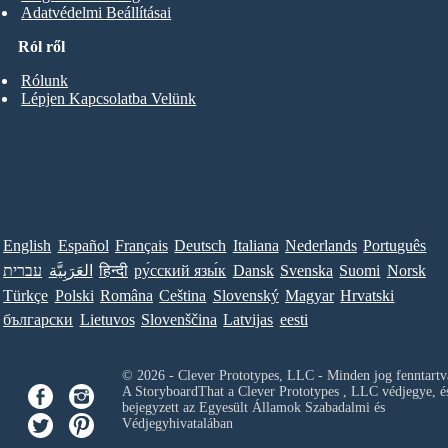
Adatvédelmi Beállításai
Ról ről
Rólunk
Lépjen Kapcsolatba Velünk
English
Español
Français
Deutsch
Italiana
Nederlands
Português
עברית
العَرَبِيَّة
हिन्दी
ру́сский язы́к
Dansk
Svenska
Suomi
Norsk
Türkçe
Polski
Româna
Ceština
Slovenský
Magyar
Hrvatski
български
Lietuvos
Slovenščina
Latvijas
eesti
© 2026 - Clever Prototypes, LLC - Minden jog fenntartv
A StoryboardThat a
Clever Prototypes , LLC
védjegye, é
bejegyzett az Egyesült Államok Szabadalmi és
Védjegyhivatalában