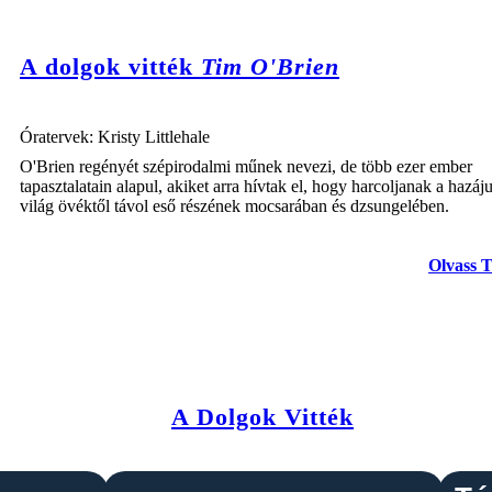
A dolgok vitték
Tim O'Brien
Óratervek: Kristy Littlehale
O'Brien regényét szépirodalmi műnek nevezi, de több ezer ember
tapasztalatain alapul, akiket arra hívtak el, hogy harcoljanak a hazáju
világ övéktől távol eső részének mocsarában és dzsungelében.
Olvass 
A Dolgok Vitték