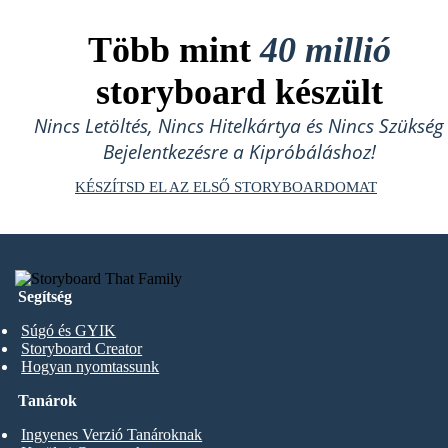
Több mint
40 millió
storyboard készült
Nincs Letöltés, Nincs Hitelkártya és Nincs Szükség
Bejelentkezésre a Kipróbáláshoz!
KÉSZÍTSD EL AZ ELSŐ STORYBOARDOMAT
Segítség
Súgó és GYIK
Storyboard Creator
Hogyan nyomtassunk
Tanárok
Ingyenes Verzió Tanároknak