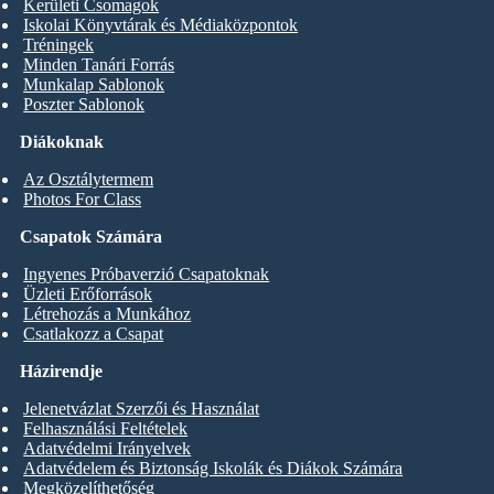
Kerületi Csomagok
Iskolai Könyvtárak és Médiaközpontok
Tréningek
Minden Tanári Forrás
Munkalap Sablonok
Poszter Sablonok
Diákoknak
Az Osztálytermem
Photos For Class
Csapatok Számára
Ingyenes Próbaverzió Csapatoknak
Üzleti Erőforrások
Létrehozás a Munkához
Csatlakozz a Csapat
Házirendje
Jelenetvázlat Szerzői és Használat
Felhasználási Feltételek
Adatvédelmi Irányelvek
Adatvédelem és Biztonság Iskolák és Diákok Számára
Megközelíthetőség