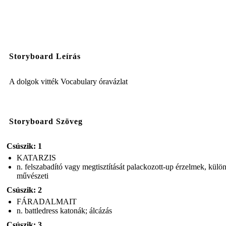
Storyboard Leírás
A dolgok vitték Vocabulary óravázlat
Storyboard Szöveg
Csúszik: 1
KATARZIS
n. felszabadító vagy megtisztítását palackozott-up érzelmek, külö
művészeti
Csúszik: 2
FÁRADALMAIT
n. battledress katonák; álcázás
Csúszik: 3