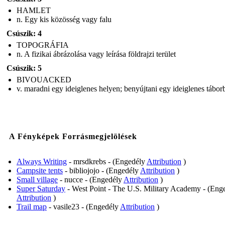
HAMLET
n. Egy kis közösség vagy falu
Csúszik: 4
TOPOGRÁFIA
n. A fizikai ábrázolása vagy leírása földrajzi terület
Csúszik: 5
BIVOUACKED
v. maradni egy ideiglenes helyen; benyújtani egy ideiglenes tábor
A Fényképek Forrásmegjelölések
Always Writing
- mrsdkrebs - (Engedély
Attribution
)
Campsite tents
- bibliojojo - (Engedély
Attribution
)
Small village
- nucce - (Engedély
Attribution
)
Super Saturday
- West Point - The U.S. Military Academy - (Eng
Attribution
)
Trail map
- vasile23 - (Engedély
Attribution
)