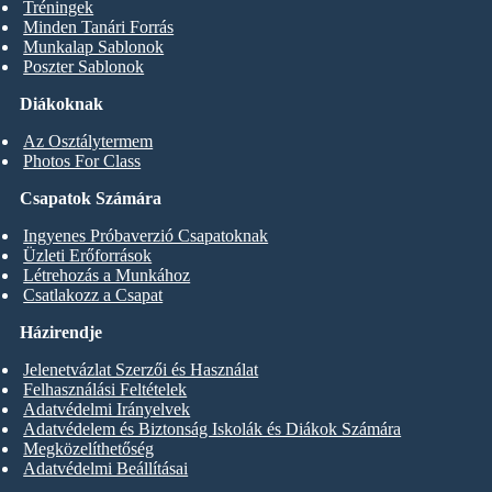
Tréningek
Minden Tanári Forrás
Munkalap Sablonok
Poszter Sablonok
Diákoknak
Az Osztálytermem
Photos For Class
Csapatok Számára
Ingyenes Próbaverzió Csapatoknak
Üzleti Erőforrások
Létrehozás a Munkához
Csatlakozz a Csapat
Házirendje
Jelenetvázlat Szerzői és Használat
Felhasználási Feltételek
Adatvédelmi Irányelvek
Adatvédelem és Biztonság Iskolák és Diákok Számára
Megközelíthetőség
Adatvédelmi Beállításai