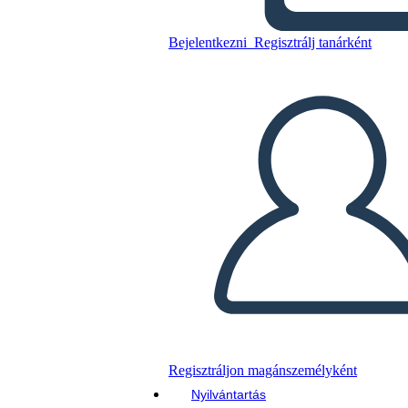
Bejelentkezni
Regisztrálj tanárként
Szöveg Connections T-Chart
Template
Másolja ezt a forgatókönyvet
KÉSZÍTSEN EGY STORYBOARDOT
DIAVETÍTÉS LEJÁTSZÁSA
OLVASS NEKEM
Regisztráljon magánszemélyként
Nyilvántartás