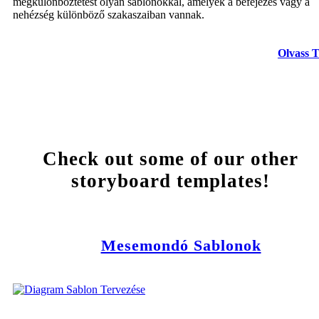
megkülönböztetést olyan sablonokkal, amelyek a befejezés vagy a
nehézség különböző szakaszaiban vannak.
Olvass 
Check out some of our other
storyboard templates!
Mesemondó Sablonok