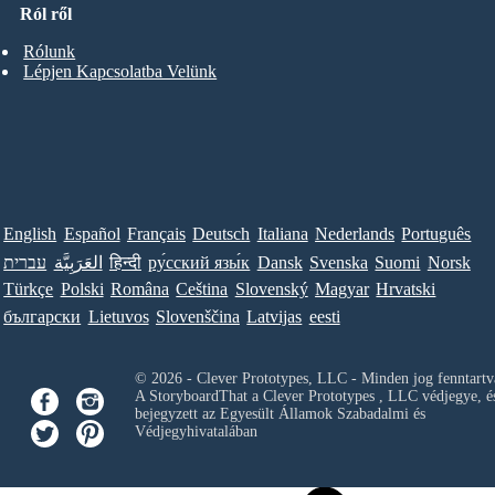
Ról ről
Rólunk
Lépjen Kapcsolatba Velünk
English
Español
Français
Deutsch
Italiana
Nederlands
Português
עברית
العَرَبِيَّة
हिन्दी
ру́сский язы́к
Dansk
Svenska
Suomi
Norsk
Türkçe
Polski
Româna
Ceština
Slovenský
Magyar
Hrvatski
български
Lietuvos
Slovenščina
Latvijas
eesti
© 2026 - Clever Prototypes, LLC - Minden jog fenntartv
A StoryboardThat a
Clever Prototypes , LLC
védjegye, é
bejegyzett az Egyesült Államok Szabadalmi és
Védjegyhivatalában