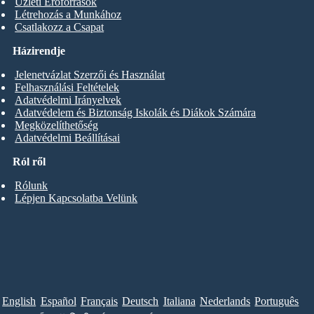
Üzleti Erőforrások
Létrehozás a Munkához
Csatlakozz a Csapat
Házirendje
Jelenetvázlat Szerzői és Használat
Felhasználási Feltételek
Adatvédelmi Irányelvek
Adatvédelem és Biztonság Iskolák és Diákok Számára
Megközelíthetőség
Adatvédelmi Beállításai
Ról ről
Rólunk
Lépjen Kapcsolatba Velünk
English
Español
Français
Deutsch
Italiana
Nederlands
Português