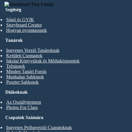
Segítség
Súgó és GYIK
Storyboard Creator
Hogyan nyomtassunk
Tanárok
Ingyenes Verzió Tanároknak
Kerületi Csomagok
Iskolai Könyvtárak és Médiaközpontok
Tréningek
Minden Tanári Forrás
Munkalap Sablonok
Poszter Sablonok
Diákoknak
Az Osztálytermem
Photos For Class
Csapatok Számára
Ingyenes Próbaverzió Csapatoknak