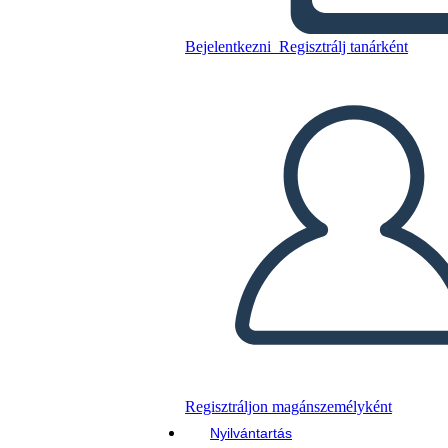
Bejelentkezni
Regisztrálj tanárként
Másolja ezt a forgatókönyvet
KÉSZÍTSEN EGY STORYBOARDOT
DIAVETÍTÉS LEJÁTSZÁSA
OLVASS NEKEM
Regisztráljon magánszemélyként
Nyilvántartás