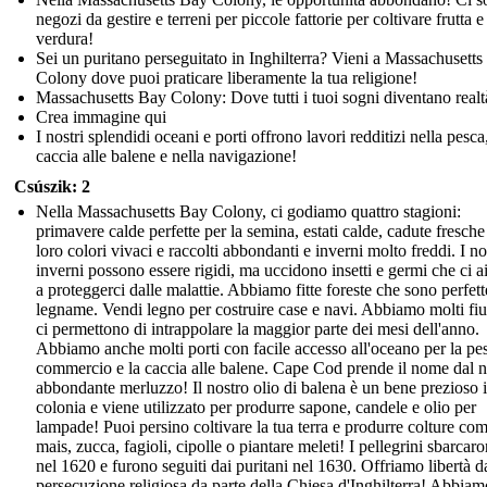
negozi da gestire e terreni per piccole fattorie per coltivare frutta e
verdura!
Sei un puritano perseguitato in Inghilterra? Vieni a Massachusett
Colony dove puoi praticare liberamente la tua religione!
Massachusetts Bay Colony: Dove tutti i tuoi sogni diventano realt
Crea immagine qui
I nostri splendidi oceani e porti offrono lavori redditizi nella pesca
caccia alle balene e nella navigazione!
Csúszik: 2
Nella Massachusetts Bay Colony, ci godiamo quattro stagioni:
primavere calde perfette per la semina, estati calde, cadute fresche
loro colori vivaci e raccolti abbondanti e inverni molto freddi. I no
inverni possono essere rigidi, ma uccidono insetti e germi che ci a
a proteggerci dalle malattie. Abbiamo fitte foreste che sono perfette
legname. Vendi legno per costruire case e navi. Abbiamo molti fi
ci permettono di intrappolare la maggior parte dei mesi dell'anno.
Abbiamo anche molti porti con facile accesso all'oceano per la pes
commercio e la caccia alle balene. Cape Cod prende il nome dal n
abbondante merluzzo! Il nostro olio di balena è un bene prezioso 
colonia e viene utilizzato per produrre sapone, candele e olio per
lampade! Puoi persino coltivare la tua terra e produrre colture co
mais, zucca, fagioli, cipolle o piantare meleti! I pellegrini sbarcar
nel 1620 e furono seguiti dai puritani nel 1630. Offriamo libertà d
persecuzione religiosa da parte della Chiesa d'Inghilterra! Abbiam