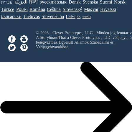
עברית
العَرَبِيَّة
हिन्दी
ру́сский язы́к
Dansk
Svenska
Suomi
Norsk
Türkçe
Polski
Româna
Ceština
Slovenský
Magyar
Hrvatski
български
Lietuvos
Slovenščina
Latvijas
eesti
© 2026 - Clever Prototypes, LLC - Minden jog fenntartv
A StoryboardThat a
Clever Prototypes , LLC
védjegye, é
bejegyzett az Egyesült Államok Szabadalmi és
Védjegyhivatalában