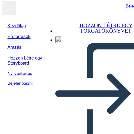
Beje
HOZZON LÉTRE EGY
Kezdőlap
FORGATÓKÖNYVET
Erőforrások
Árazás
Hozzon Létre egy
Storyboard
Nyilvántartás
Bejelentkezni
13 Brochure Sulle Colonie