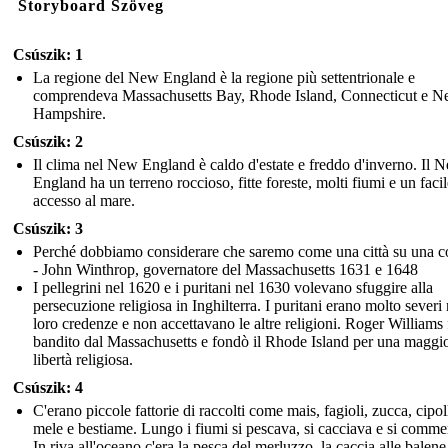
Storyboard Szöveg
Csúszik: 1
La regione del New England è la regione più settentrionale e
comprendeva Massachusetts Bay, Rhode Island, Connecticut e 
Hampshire.
Csúszik: 2
Il clima nel New England è caldo d'estate e freddo d'inverno. Il 
England ha un terreno roccioso, fitte foreste, molti fiumi e un facil
accesso al mare.
Csúszik: 3
Perché dobbiamo considerare che saremo come una città su una co
- John Winthrop, governatore del Massachusetts 1631 e 1648
I pellegrini nel 1620 e i puritani nel 1630 volevano sfuggire alla
persecuzione religiosa in Inghilterra. I puritani erano molto severi 
loro credenze e non accettavano le altre religioni. Roger Williams 
bandito dal Massachusetts e fondò il Rhode Island per una maggi
libertà religiosa.
Csúszik: 4
C'erano piccole fattorie di raccolti come mais, fagioli, zucca, cipol
mele e bestiame. Lungo i fiumi si pescava, si cacciava e si comme
In riva all'oceano c'era la pesca del merluzzo, la caccia alle balene 