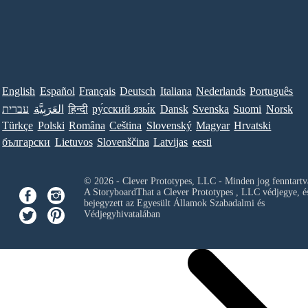
English
Español
Français
Deutsch
Italiana
Nederlands
Português
עברית
العَرَبِيَّة
हिन्दी
ру́сский язы́к
Dansk
Svenska
Suomi
Norsk
Türkçe
Polski
Româna
Ceština
Slovenský
Magyar
Hrvatski
български
Lietuvos
Slovenščina
Latvijas
eesti
© 2026 - Clever Prototypes, LLC - Minden jog fenntartv
A StoryboardThat a
Clever Prototypes , LLC
védjegye, é
bejegyzett az Egyesült Államok Szabadalmi és
Védjegyhivatalában