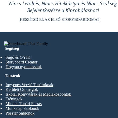
Nincs Letöltés, Nincs Hitelkártya és Nincs Szükség
Bejelentkezésre a Kipróbáláshoz!
KÉSZÍTSD EL AZ ELSŐ STORYBOARDOMAT
Segítség
Súgó és GYIK
Storyboard Creator
Hogyan nyomtassunk
Tanárok
Ingyenes Verzió Tanároknak
Kerületi Csomagok
Iskolai Könyvtárak és Médiaközpontok
Tréningek
Minden Tanári Forrás
Munkalap Sablonok
Poszter Sablonok