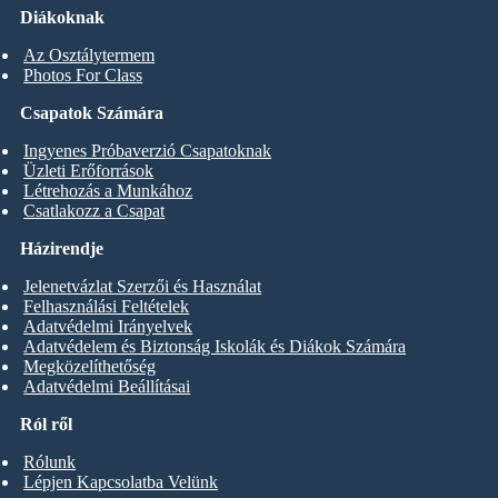
Diákoknak
Az Osztálytermem
Photos For Class
Csapatok Számára
Ingyenes Próbaverzió Csapatoknak
Üzleti Erőforrások
Létrehozás a Munkához
Csatlakozz a Csapat
Házirendje
Jelenetvázlat Szerzői és Használat
Felhasználási Feltételek
Adatvédelmi Irányelvek
Adatvédelem és Biztonság Iskolák és Diákok Számára
Megközelíthetőség
Adatvédelmi Beállításai
Ról ről
Rólunk
Lépjen Kapcsolatba Velünk