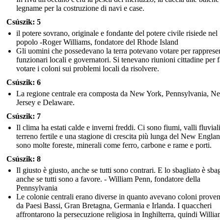
legname per la costruzione di navi e case.
Csúszik: 5
il potere sovrano, originale e fondante del potere civile risiede nel
popolo -Roger Williams, fondatore del Rhode Island
Gli uomini che possedevano la terra potevano votare per rappresen
funzionari locali e governatori. Si tenevano riunioni cittadine per f
votare i coloni sui problemi locali da risolvere.
Csúszik: 6
La regione centrale era composta da New York, Pennsylvania, N
Jersey e Delaware.
Csúszik: 7
Il clima ha estati calde e inverni freddi. Ci sono fiumi, valli fluvial
terreno fertile e una stagione di crescita più lunga del New Engla
sono molte foreste, minerali come ferro, carbone e rame e porti.
Csúszik: 8
Il giusto è giusto, anche se tutti sono contrari. E lo sbagliato è sbag
anche se tutti sono a favore. - William Penn, fondatore della
Pennsylvania
Le colonie centrali erano diverse in quanto avevano coloni proven
da Paesi Bassi, Gran Bretagna, Germania e Irlanda. I quaccheri
affrontarono la persecuzione religiosa in Inghilterra, quindi Willi