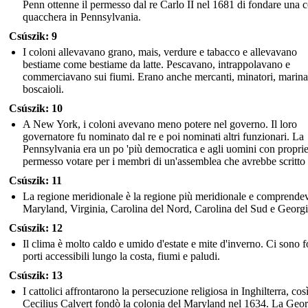
Penn ottenne il permesso dal re Carlo II nel 1681 di fondare una 
quacchera in Pennsylvania.
Csúszik: 9
I coloni allevavano grano, mais, verdure e tabacco e allevavano
bestiame come bestiame da latte. Pescavano, intrappolavano e
commerciavano sui fiumi. Erano anche mercanti, minatori, marina
boscaioli.
Csúszik: 10
A New York, i coloni avevano meno potere nel governo. Il loro
governatore fu nominato dal re e poi nominati altri funzionari. La
Pennsylvania era un po 'più democratica e agli uomini con proprie
permesso votare per i membri di un'assemblea che avrebbe scritto 
Csúszik: 11
La regione meridionale è la regione più meridionale e comprende
Maryland, Virginia, Carolina del Nord, Carolina del Sud e Georgi
Csúszik: 12
Il clima è molto caldo e umido d'estate e mite d'inverno. Ci sono f
porti accessibili lungo la costa, fiumi e paludi.
Csúszik: 13
I cattolici affrontarono la persecuzione religiosa in Inghilterra, cos
Cecilius Calvert fondò la colonia del Maryland nel 1634. La Geor