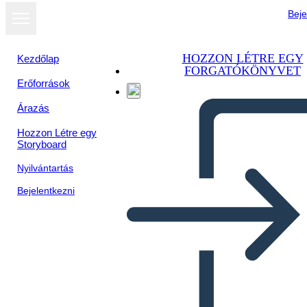
Beje
HOZZON LÉTRE EGY
Kezdőlap
FORGATÓKÖNYVET
Erőforrások
Árazás
Hozzon Létre egy
Storyboard
Nyilvántartás
Bejelentkezni