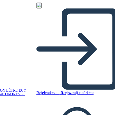
ON LÉTRE EGY
Bejelentkezni
Regisztrálj tanárként
GATÓKÖNYVET