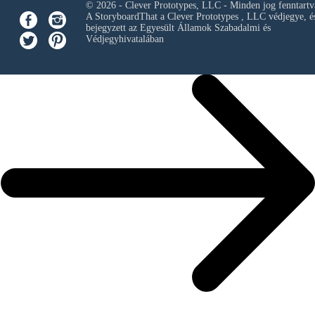
© 2026 - Clever Prototypes, LLC - Minden jog fenntartv
A StoryboardThat a
Clever Prototypes , LLC
védjegye, é
bejegyzett az Egyesült Államok Szabadalmi és
Védjegyhivatalában