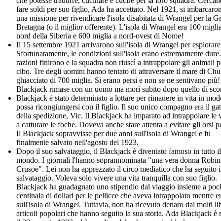
che potesse tradurre, cucinare e cucire per la loro squadra. Cercan
fare soldi per suo figlio, Ada ha accettato. Nel 1921, si imbarcaro
una missione per rivendicare l'isola disabitata di Wrangel per la G
Bretagna (o il miglior offerente). L'isola di Wrangel era 100 migli
nord della Siberia e 600 miglia a nord-ovest di Nome!
Il 15 settembre 1921 arrivarono sull'isola di Wrangel per esplorare
Sfortunatamente, le condizioni sull'isola erano estremamente dure
razioni finirono e la squadra non riuscì a intrappolare gli animali pe
cibo. Tre degli uomini hanno tentato di attraversare il mare di Ch
ghiacciato di 700 miglia. Si erano persi e non se ne sentivano più!
Blackjack rimase con un uomo ma morì subito dopo quello di sco
Blackjack è stato determinato a lottare per rimanere in vita in mo
possa ricongiungersi con il figlio. Il suo unico compagno era il gat
della spedizione, Vic. Il Blackjack ha imparato ad intrappolare le 
a catturare le foche. Doveva anche stare attenta a evitare gli orsi p
Il Blackjack sopravvisse per due anni sull'isola di Wrangel e fu
finalmente salvato nell'agosto del 1923.
Dopo il suo salvataggio, il Blackjack è diventato famoso in tutto il
mondo. I giornali l'hanno soprannominata "una vera donna Robi
Crusoe". Lei non ha apprezzato il circo mediatico che ha seguito i
salvataggio. Voleva solo vivere una vita tranquilla con suo figlio.
Blackjack ha guadagnato uno stipendio dal viaggio insieme a poc
centinaia di dollari per le pellicce che aveva intrappolato mentre e
sull'isola di Wrangel. Tuttavia, non ha ricevuto denaro dai molti lib
articoli popolari che hanno seguito la sua storia. Ada Blackjack è