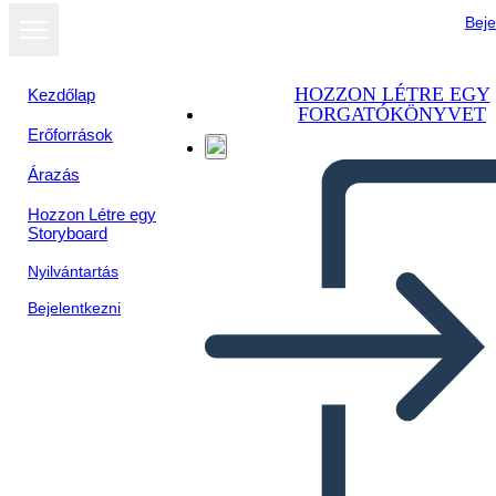
Beje
HOZZON LÉTRE EGY
Kezdőlap
FORGATÓKÖNYVET
Erőforrások
Árazás
Hozzon Létre egy
Storyboard
Nyilvántartás
Bejelentkezni
Poster della biografia di Ada