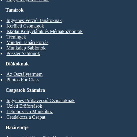
Tanárok
Ingyenes Verzió Tanároknak
Kerületi Csomagok
Iskolai Könyvtárak és Médiaközpontok
Tréningek
Minden Tanári Forrás
Munkalap Sablonok
Poszter Sablonok
Diákoknak
Az Osztálytermem
Photos For Class
Csapatok Számára
Ingyenes Próbaverzió Csapatoknak
Üzleti Erőforrások
Létrehozás a Munkához
Csatlakozz a Csapat
Házirendje