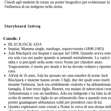
Chiedi agli studenti di creare un poster biografico per evidenziare la 
l'influenza di un indigeno nella storia.
Storyboard Szöveg
Csúszik: 1
BLACKJACK ADA
Inupiat, Mamma single, naufrago, sopravvissuto (1898-1983)
Ada Blackjack era Inupiat e nacque nel 1898. Quando aveva solo
era sola con suo padre quando si ammalò mortalmente. Lo caricò 
slitta e si precipitò nella notte verso Nome per chiedere aiuto.
Tragicamente, è morto per strada e lei ha dovuto voltarsi e riportar
casa.
All'età di 16 anni, Ada ha sposato un cane-musher di nome Jack
Blackjack e insieme hanno avuto 3 figli, due dei quali sono morti
durante l'infanzia. Jack era orribilmente violento e ha abbandonato
famiglia. Il loro terzo figlio, Bennet, era malato di tubercolosi cron
Abbandonata e con un bambino, Ada era indigente e ha fatto la dif
scelta di mettere suo figlio in un orfanotrofio fino a quando non a
potuto guadagnare abbastanza soldi per prendersi cura di lui.
Quattro esploratori sono venuti a Nome in cerca di una donna ind