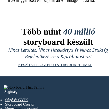
il 29 maggio 1983 ed è sepolto ad Anchorage, in Alaska.
Több mint
40 millió
storyboard készült
Nincs Letöltés, Nincs Hitelkártya és Nincs Szükség
Bejelentkezésre a Kipróbáláshoz!
KÉSZÍTSD EL AZ ELSŐ STORYBOARDOMAT
Segítség
Súgó és GYIK
Storyboard Creator
Hogyan nyomtassunk