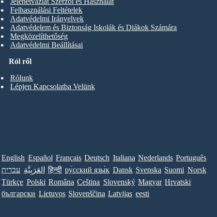
Jelenetvázlat Szerzői és Használat
Felhasználási Feltételek
Adatvédelmi Irányelvek
Adatvédelem és Biztonság Iskolák és Diákok Számára
Megközelíthetőség
Adatvédelmi Beállításai
Ról ről
Rólunk
Lépjen Kapcsolatba Velünk
English
Español
Français
Deutsch
Italiana
Nederlands
Português
עברית
العَرَبِيَّة
हिन्दी
ру́сский язы́к
Dansk
Svenska
Suomi
Norsk
Türkçe
Polski
Româna
Ceština
Slovenský
Magyar
Hrvatski
български
Lietuvos
Slovenščina
Latvijas
eesti