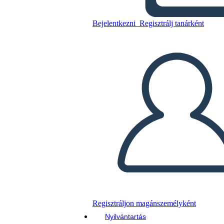
Blackjack
Bejelentkezni
Regisztrálj tanárként
Másolja ezt a forgatókönyvet
KÉSZÍTSEN EGY STORYBOARDOT
DIAVETÍTÉS LEJÁTSZÁSA
OLVASS NEKEM
Regisztráljon magánszemélyként
Nyilvántartás