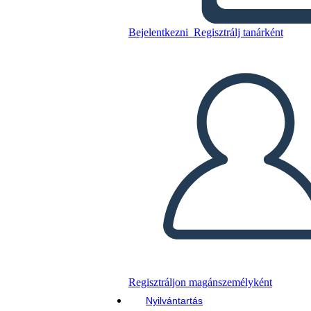
All American Boys Esempio
di Diagramma di Trama
Bejelentkezni
Regisztrálj tanárként
Másolja ezt a forgatókönyvet
KÉSZÍTSEN EGY STORYBOARDOT
DIAVETÍTÉS LEJÁTSZÁSA
OLVASS NEKEM
Regisztráljon magánszemélyként
Nyilvántartás