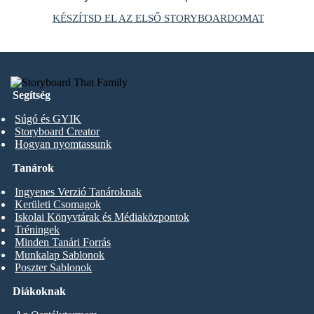
KÉSZÍTSD EL AZ ELSŐ STORYBOARDOMAT
Segítség
Súgó és GYIK
Storyboard Creator
Hogyan nyomtassunk
Tanárok
Ingyenes Verzió Tanároknak
Kerületi Csomagok
Iskolai Könyvtárak és Médiaközpontok
Tréningek
Minden Tanári Forrás
Munkalap Sablonok
Poszter Sablonok
Diákoknak