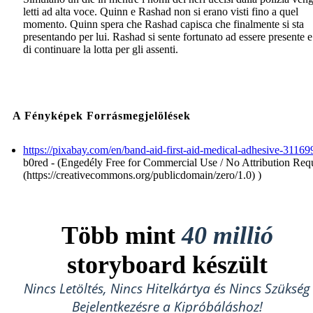
letti ad alta voce. Quinn e Rashad non si erano visti fino a quel
momento. Quinn spera che Rashad capisca che finalmente si sta
presentando per lui. Rashad si sente fortunato ad essere presente e
di continuare la lotta per gli assenti.
A Fényképek Forrásmegjelölések
https://pixabay.com/en/band-aid-first-aid-medical-adhesive-31169
b0red - (Engedély Free for Commercial Use / No Attribution Req
(https://creativecommons.org/publicdomain/zero/1.0) )
Több mint
40 millió
storyboard készült
Nincs Letöltés, Nincs Hitelkártya és Nincs Szükség
Bejelentkezésre a Kipróbáláshoz!