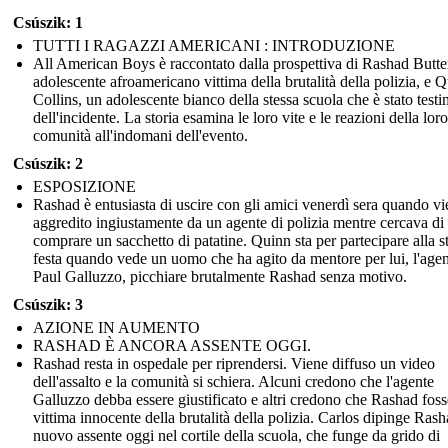
Csúszik: 1
TUTTI I RAGAZZI AMERICANI : INTRODUZIONE
All American Boys è raccontato dalla prospettiva di Rashad Butte
adolescente afroamericano vittima della brutalità della polizia, e 
Collins, un adolescente bianco della stessa scuola che è stato test
dell'incidente. La storia esamina le loro vite e le reazioni della loro
comunità all'indomani dell'evento.
Csúszik: 2
ESPOSIZIONE
Rashad è entusiasta di uscire con gli amici venerdì sera quando v
aggredito ingiustamente da un agente di polizia mentre cercava di
comprare un sacchetto di patatine. Quinn sta per partecipare alla s
festa quando vede un uomo che ha agito da mentore per lui, l'age
Paul Galluzzo, picchiare brutalmente Rashad senza motivo.
Csúszik: 3
AZIONE IN AUMENTO
RASHAD È ANCORA ASSENTE OGGI.
Rashad resta in ospedale per riprendersi. Viene diffuso un video
dell'assalto e la comunità si schiera. Alcuni credono che l'agente
Galluzzo debba essere giustificato e altri credono che Rashad fos
vittima innocente della brutalità della polizia. Carlos dipinge Rash
nuovo assente oggi nel cortile della scuola, che funge da grido di