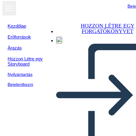
Beje
HOZZON LÉTRE EGY
Kezdőlap
FORGATÓKÖNYVET
Erőforrások
Árazás
Hozzon Létre egy
Storyboard
Nyilvántartás
Bejelentkezni