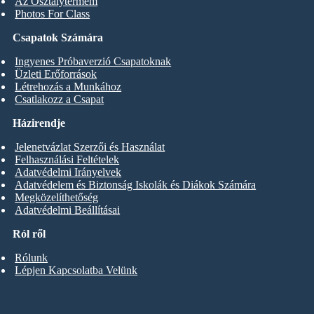
Az Osztálytermem
Photos For Class
Csapatok Számára
Ingyenes Próbaverzió Csapatoknak
Üzleti Erőforrások
Létrehozás a Munkához
Csatlakozz a Csapat
Házirendje
Jelenetvázlat Szerzői és Használat
Felhasználási Feltételek
Adatvédelmi Irányelvek
Adatvédelem és Biztonság Iskolák és Diákok Számára
Megközelíthetőség
Adatvédelmi Beállításai
Ról ről
Rólunk
Lépjen Kapcsolatba Velünk