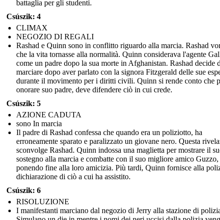
battaglia per gli studenti.
Csúszik: 4
CLIMAX
NEGOZIO DI REGALI
Rashad e Quinn sono in conflitto riguardo alla marcia. Rashad vo
che la vita tornasse alla normalità. Quinn considerava l'agente Ga
come un padre dopo la sua morte in Afghanistan. Rashad decide d
marciare dopo aver parlato con la signora Fitzgerald delle sue esp
durante il movimento per i diritti civili. Quinn si rende conto che 
onorare suo padre, deve difendere ciò in cui crede.
Csúszik: 5
AZIONE CADUTA
sono In marcia
Il padre di Rashad confessa che quando era un poliziotto, ha
erroneamente sparato e paralizzato un giovane nero. Questa rivel
sconvolge Rashad. Quinn indossa una maglietta per mostrare il s
sostegno alla marcia e combatte con il suo migliore amico Guzzo,
ponendo fine alla loro amicizia. Più tardi, Quinn fornisce alla poli
dichiarazione di ciò a cui ha assistito.
Csúszik: 6
RISOLUZIONE
I manifestanti marciano dal negozio di Jerry alla stazione di polizi
Simulano un die in mentre i nomi dei neri uccisi dalla polizia ven