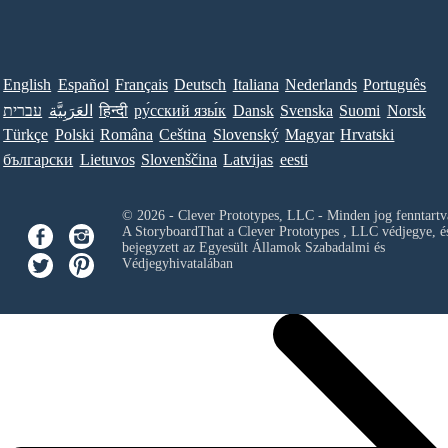
English
Español
Français
Deutsch
Italiana
Nederlands
Português
עברית
العَرَبِيَّة
हिन्दी
ру́сский язы́к
Dansk
Svenska
Suomi
Norsk
Türkçe
Polski
Româna
Ceština
Slovenský
Magyar
Hrvatski
български
Lietuvos
Slovenščina
Latvijas
eesti
© 2026 - Clever Prototypes, LLC - Minden jog fenntartv
A StoryboardThat a
Clever Prototypes , LLC
védjegye, é
bejegyzett az Egyesült Államok Szabadalmi és
Védjegyhivatalában