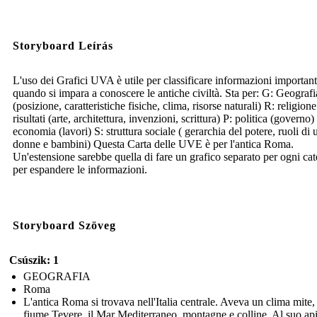
Storyboard Leírás
L'uso dei Grafici UVA è utile per classificare informazioni important
quando si impara a conoscere le antiche civiltà. Sta per: G: Geografi
(posizione, caratteristiche fisiche, clima, risorse naturali) R: religion
risultati (arte, architettura, invenzioni, scrittura) P: politica (governo)
economia (lavori) S: struttura sociale ( gerarchia del potere, ruoli di
donne e bambini) Questa Carta delle UVE è per l'antica Roma.
Un'estensione sarebbe quella di fare un grafico separato per ogni cat
per espandere le informazioni.
Storyboard Szöveg
Csúszik: 1
GEOGRAFIA
Roma
L'antica Roma si trovava nell'Italia centrale. Aveva un clima mite, 
fiume Tevere, il Mar Mediterraneo, montagne e colline. Al suo api