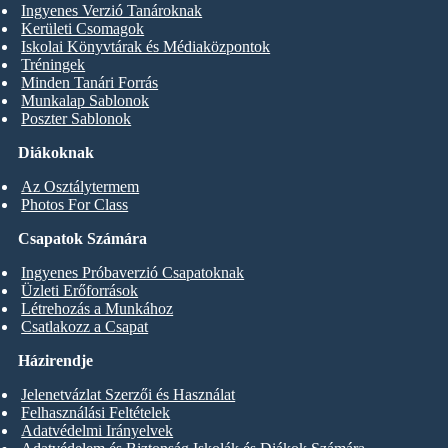
Ingyenes Verzió Tanároknak
Kerületi Csomagok
Iskolai Könyvtárak és Médiaközpontok
Tréningek
Minden Tanári Forrás
Munkalap Sablonok
Poszter Sablonok
Diákoknak
Az Osztálytermem
Photos For Class
Csapatok Számára
Ingyenes Próbaverzió Csapatoknak
Üzleti Erőforrások
Létrehozás a Munkához
Csatlakozz a Csapat
Házirendje
Jelenetvázlat Szerzői és Használat
Felhasználási Feltételek
Adatvédelmi Irányelvek