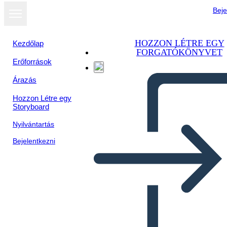
Beje
HOZZON LÉTRE EGY
Kezdőlap
FORGATÓKÖNYVET
Erőforrások
Megtekintés
Árazás
diavetítésként
Hozzon Létre egy
Storyboard
Nyilvántartás
Bejelentkezni