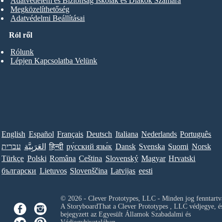
Adatvédelem és Biztonság Iskolák és Diákok Számára
Megközelíthetőség
Adatvédelmi Beállításai
Ról ről
Rólunk
Lépjen Kapcsolatba Velünk
English
Español
Français
Deutsch
Italiana
Nederlands
Português
עברית
العَرَبِيَّة
हिन्दी
ру́сский язы́к
Dansk
Svenska
Suomi
Norsk
Türkçe
Polski
Româna
Ceština
Slovenský
Magyar
Hrvatski
български
Lietuvos
Slovenščina
Latvijas
eesti
© 2026 - Clever Prototypes, LLC - Minden jog fenntartv
A StoryboardThat a
Clever Prototypes , LLC
védjegye, é
bejegyzett az Egyesült Államok Szabadalmi és