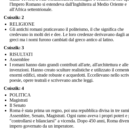
l'Impero Romano si estendeva dall'Inghilterra al Medio Oriente e
all'Africa settentrionale.
Csúszik: 2
RELIGIONE
Gli antichi romani praticavano il politeismo, il che significa che
credevano in molti dei e dee. Le loro credenze derivavano dagli an
greci ma i nomi furono cambiati dal greco antico al latino.
Csúszik: 3
RISULTATI
Assemblee
I romani hanno dato grandi contributi all'arte, all'architettura e alle
invenzioni. Hanno creato sculture realistiche e utilizzato il cement
enormi edifici, strade robuste e acquedotti. Eccellevano nello scri
poesie, opere teatrali e scrivevano anche leggi.
Csúszik: 4
POLITICA
Magistrati
Il Senato
Roma è stata prima un regno, poi una repubblica divisa in tre rami
Assemblee, Senato, Magistrati. Ogni ramo aveva i propri poteri e
"controllarsi e bilanciarsi" a vicenda. Dopo 450 anni, Roma dive
impero governato da un imperatore.