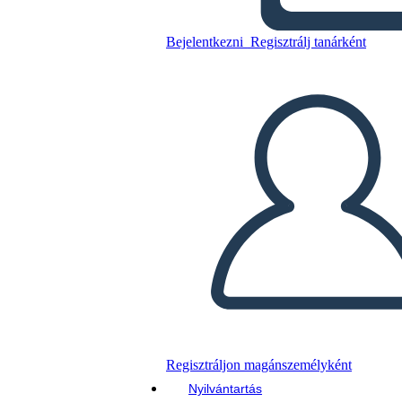
Antica Roma UVA Grafico
Bejelentkezni
Regisztrálj tanárként
Másolja ezt a forgatókönyvet
KÉSZÍTSEN EGY STORYBOARDOT
DIAVETÍTÉS LEJÁTSZÁSA
OLVASS NEKEM
Regisztráljon magánszemélyként
Nyilvántartás