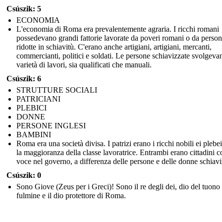
Csúszik: 5
ECONOMIA
L'economia di Roma era prevalentemente agraria. I ricchi romani
possedevano grandi fattorie lavorate da poveri romani o da perso
ridotte in schiavitù. C'erano anche artigiani, artigiani, mercanti,
commercianti, politici e soldati. Le persone schiavizzate svolgev
varietà di lavori, sia qualificati che manuali.
Csúszik: 6
STRUTTURE SOCIALI
PATRICIANI
PLEBICI
DONNE
PERSONE INGLESI
BAMBINI
Roma era una società divisa. I patrizi erano i ricchi nobili ei plebe
la maggioranza della classe lavoratrice. Entrambi erano cittadini 
voce nel governo, a differenza delle persone e delle donne schiavi
Csúszik: 0
Sono Giove (Zeus per i Greci)! Sono il re degli dei, dio del tuono 
fulmine e il dio protettore di Roma.