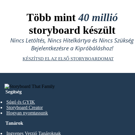
Több mint
40 millió
storyboard készült
Nincs Letöltés, Nincs Hitelkártya és Nincs Szükség
Bejelentkezésre a Kipróbáláshoz!
KÉSZÍTSD EL AZ ELSŐ STORYBOARDOMAT
Segítség
Súgó és GYIK
Storyboard Creator
Hogyan nyomtassunk
Tanárok
Ingyenes Verzió Tanároknak