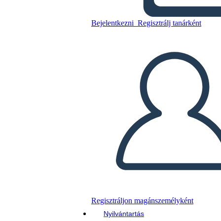
Bejelentkezni
Regisztrálj tanárként
Másolja ezt a forgatókönyvet
KÉSZÍTSEN EGY STORYBOARDOT
DIAVETÍTÉS LEJÁTSZÁSA
OLVASS NEKEM
Regisztráljon magánszemélyként
Nyilvántartás