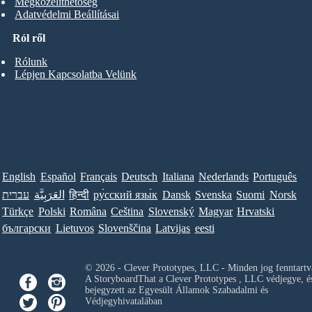
Megközelíthetőség
Adatvédelmi Beállításai
Ról ről
Rólunk
Lépjen Kapcsolatba Velünk
English
Español
Français
Deutsch
Italiana
Nederlands
Português
עברית
العَرَبِيَّة
हिन्दी
ру́сский язы́к
Dansk
Svenska
Suomi
Norsk
Türkçe
Polski
Româna
Ceština
Slovenský
Magyar
Hrvatski
български
Lietuvos
Slovenščina
Latvijas
eesti
© 2026 - Clever Prototypes, LLC - Minden jog fenntartv
A StoryboardThat a
Clever Prototypes , LLC
védjegye, é
bejegyzett az Egyesült Államok Szabadalmi és
Védjegyhivatalában