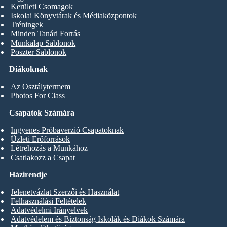
Kerületi Csomagok
Iskolai Könyvtárak és Médiaközpontok
Tréningek
Minden Tanári Forrás
Munkalap Sablonok
Poszter Sablonok
Diákoknak
Az Osztálytermem
Photos For Class
Csapatok Számára
Ingyenes Próbaverzió Csapatoknak
Üzleti Erőforrások
Létrehozás a Munkához
Csatlakozz a Csapat
Házirendje
Jelenetvázlat Szerzői és Használat
Felhasználási Feltételek
Adatvédelmi Irányelvek
Adatvédelem és Biztonság Iskolák és Diákok Számára