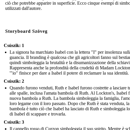
ciò che potrebbe apparire in superficie. Ecco cinque esempi di simb
utilizzati dall'autore.
Storyboard Szöveg
Csúszik: 1
La signora ha marchiato Isabel con la lettera "I" per insolenza sull
guancia. Il branding è qualcosa che gli agricoltori fanno sul besti
quindi simboleggia la brutalità e la disumanizzazione della schiavi
Rappresenta anche la profondità della crudeltà di Madam Lockton
'"io" finisce per dare a Isabel il potere di reclamare la sua identità.
Csúszik: 2
Quando furono venduti, Ruth e Isabel furono costrette a lasciare t
alle spalle, inclusa l'amata bambola di Ruth. Al Lockton's, Isabel 
nuova bambola a Ruth. La bambola simboleggia la famiglia, l'amor
loro legame con il loro passato. Dopo che Ruth è stata venduta, la
bambola è tutto ciò che Isabel ha lasciato di Ruth e simboleggia l
di Isabel di scappare e trovarla.
Csúszik: 3
Il cappello rosso di Curzon simboleggia il suo spirito. Mentre è sc