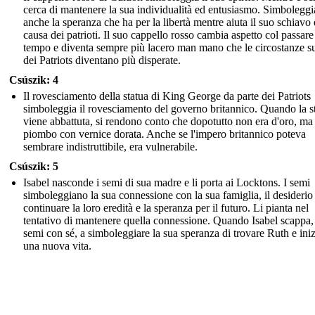
cerca di mantenere la sua individualità ed entusiasmo. Simboleggi
anche la speranza che ha per la libertà mentre aiuta il suo schiavo 
causa dei patrioti. Il suo cappello rosso cambia aspetto col passare
tempo e diventa sempre più lacero man mano che le circostanze s
dei Patriots diventano più disperate.
Csúszik: 4
Il rovesciamento della statua di King George da parte dei Patriots
simboleggia il rovesciamento del governo britannico. Quando la s
viene abbattuta, si rendono conto che dopotutto non era d'oro, ma
piombo con vernice dorata. Anche se l'impero britannico poteva
sembrare indistruttibile, era vulnerabile.
Csúszik: 5
Isabel nasconde i semi di sua madre e li porta ai Locktons. I semi
simboleggiano la sua connessione con la sua famiglia, il desiderio
continuare la loro eredità e la speranza per il futuro. Li pianta nel
tentativo di mantenere quella connessione. Quando Isabel scappa, 
semi con sé, a simboleggiare la sua speranza di trovare Ruth e iniz
una nuova vita.