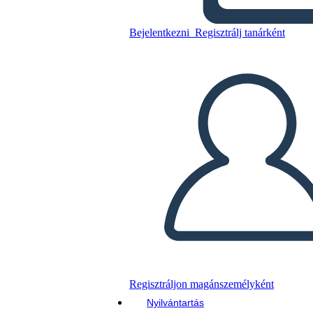
Bejelentkezni
Regisztrálj tanárként
Másolja ezt a forgatókönyvet
KÉSZÍTSEN EGY STORYBOARDOT
DIAVETÍTÉS LEJÁTSZÁSA
OLVASS NEKEM
Regisztráljon magánszemélyként
Nyilvántartás