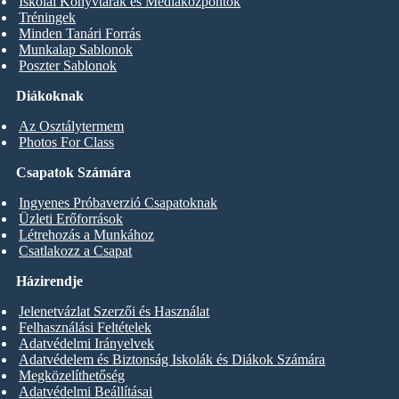
Iskolai Könyvtárak és Médiaközpontok
Tréningek
Minden Tanári Forrás
Munkalap Sablonok
Poszter Sablonok
Diákoknak
Az Osztálytermem
Photos For Class
Csapatok Számára
Ingyenes Próbaverzió Csapatoknak
Üzleti Erőforrások
Létrehozás a Munkához
Csatlakozz a Csapat
Házirendje
Jelenetvázlat Szerzői és Használat
Felhasználási Feltételek
Adatvédelmi Irányelvek
Adatvédelem és Biztonság Iskolák és Diákok Számára
Megközelíthetőség
Adatvédelmi Beállításai