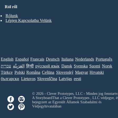
Ról ről
Rólunk
Lépjen Kapcsolatba Velünk
English
Español
Français
Deutsch
Italiana
Nederlands
Português
עברית
العَرَبِيَّة
हिन्दी
ру́сский язы́к
Dansk
Svenska
Suomi
Norsk
Türkçe
Polski
Româna
Ceština
Slovenský
Magyar
Hrvatski
български
Lietuvos
Slovenščina
Latvijas
eesti
© 2026 - Clever Prototypes, LLC - Minden jog fenntartv
A StoryboardThat a
Clever Prototypes , LLC
védjegye, é
bejegyzett az Egyesült Államok Szabadalmi és
Védjegyhivatalában