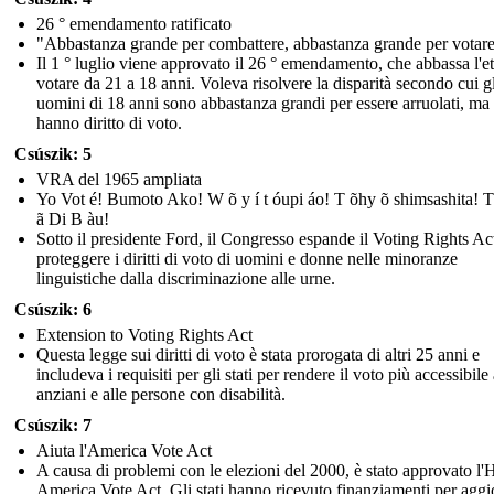
26 ° emendamento ratificato
"Abbastanza grande per combattere, abbastanza grande per votare
Il 1 ° luglio viene approvato il 26 ° emendamento, che abbassa l'e
votare da 21 a 18 anni. Voleva risolvere la disparità secondo cui gl
uomini di 18 anni sono abbastanza grandi per essere arruolati, ma
hanno diritto di voto.
Csúszik: 5
VRA del 1965 ampliata
Yo Vot é! Bumoto Ako! W õ y í t óupi áo! T õhy õ shimsashita! T
ã Di B àu!
Sotto il presidente Ford, il Congresso espande il Voting Rights Ac
proteggere i diritti di voto di uomini e donne nelle minoranze
linguistiche dalla discriminazione alle urne.
Csúszik: 6
Extension to Voting Rights Act
Questa legge sui diritti di voto è stata prorogata di altri 25 anni e
includeva i requisiti per gli stati per rendere il voto più accessibile 
anziani e alle persone con disabilità.
Csúszik: 7
Aiuta l'America Vote Act
A causa di problemi con le elezioni del 2000, è stato approvato l'
America Vote Act. Gli stati hanno ricevuto finanziamenti per aggi