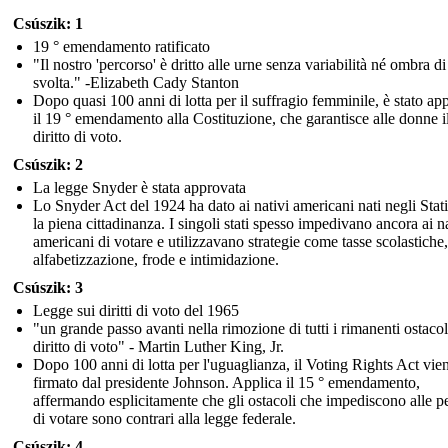
Csúszik: 1
19 ° emendamento ratificato
"Il nostro 'percorso' è dritto alle urne senza variabilità né ombra di
svolta." -Elizabeth Cady Stanton
Dopo quasi 100 anni di lotta per il suffragio femminile, è stato ap
il 19 ° emendamento alla Costituzione, che garantisce alle donne i
diritto di voto.
Csúszik: 2
La legge Snyder è stata approvata
Lo Snyder Act del 1924 ha dato ai nativi americani nati negli Stati
la piena cittadinanza. I singoli stati spesso impedivano ancora ai na
americani di votare e utilizzavano strategie come tasse scolastiche, 
alfabetizzazione, frode e intimidazione.
Csúszik: 3
Legge sui diritti di voto del 1965
"un grande passo avanti nella rimozione di tutti i rimanenti ostacol
diritto di voto" - Martin Luther King, Jr.
Dopo 100 anni di lotta per l'uguaglianza, il Voting Rights Act vie
firmato dal presidente Johnson. Applica il 15 ° emendamento,
affermando esplicitamente che gli ostacoli che impediscono alle p
di votare sono contrari alla legge federale.
Csúszik: 4