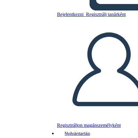
Cronologia dei Diritti di Voto
(2)
Bejelentkezni
Regisztrálj tanárként
Másolja ezt a forgatókönyvet
KÉSZÍTSEN EGY STORYBOARDOT
DIAVETÍTÉS LEJÁTSZÁSA
OLVASS NEKEM
Regisztráljon magánszemélyként
Nyilvántartás