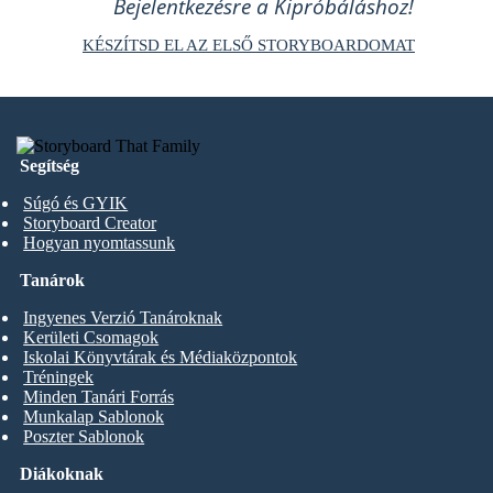
Bejelentkezésre a Kipróbáláshoz!
KÉSZÍTSD EL AZ ELSŐ STORYBOARDOMAT
Segítség
Súgó és GYIK
Storyboard Creator
Hogyan nyomtassunk
Tanárok
Ingyenes Verzió Tanároknak
Kerületi Csomagok
Iskolai Könyvtárak és Médiaközpontok
Tréningek
Minden Tanári Forrás
Munkalap Sablonok
Poszter Sablonok
Diákoknak