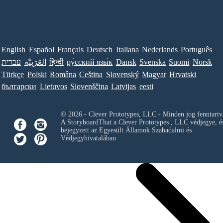
English
Español
Français
Deutsch
Italiana
Nederlands
Português
עברית
العَرَبِيَّة
हिन्दी
ру́сский язы́к
Dansk
Svenska
Suomi
Norsk
Türkçe
Polski
Româna
Ceština
Slovenský
Magyar
Hrvatski
български
Lietuvos
Slovenščina
Latvijas
eesti
© 2026 - Clever Prototypes, LLC - Minden jog fenntartv
A StoryboardThat a
Clever Prototypes , LLC
védjegye, é
bejegyzett az Egyesült Államok Szabadalmi és
Védjegyhivatalában