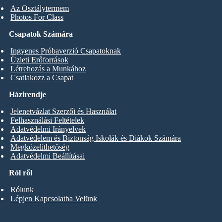
Az Osztálytermem
Photos For Class
Csapatok Számára
Ingyenes Próbaverzió Csapatoknak
Üzleti Erőforrások
Létrehozás a Munkához
Csatlakozz a Csapat
Házirendje
Jelenetvázlat Szerzői és Használat
Felhasználási Feltételek
Adatvédelmi Irányelvek
Adatvédelem és Biztonság Iskolák és Diákok Számára
Megközelíthetőség
Adatvédelmi Beállításai
Ról ről
Rólunk
Lépjen Kapcsolatba Velünk