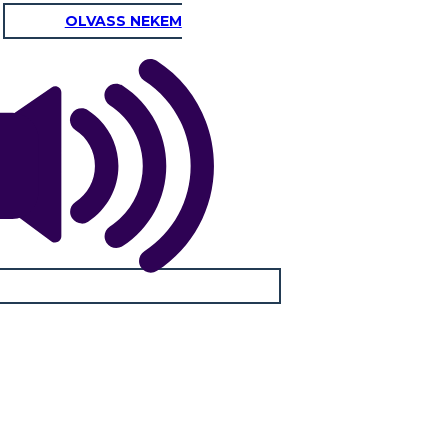
OLVASS NEKEM