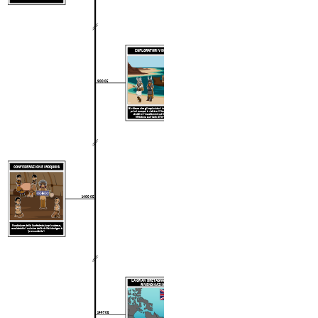
ESPLORATORI VICHINGI
900 CE
Si ritiene che gli esploratori vichinghi siano i
primi europei a visitare il Nord America e
stabilire l'insediamento di L'Anse aux
Meadows sull'isola
di
Terranova.
CONFEDERAZIONE IROQUOIS
1400 CE
Fondazione della Confederazione Irochese,
considerata il culmine della civiltà aborigena
"pre-contatto".
LA GRAN BRETAGNA FA UNA
RIVENDICAZIONE
1497 CE