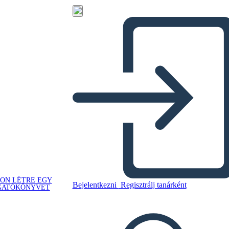
ON LÉTRE EGY
Bejelentkezni
Regisztrálj tanárként
GATÓKÖNYVET