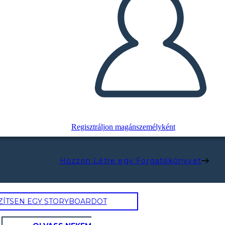
Regisztráljon magánszemélyként
Hozzon Létre egy Forgatókönyvet
ZÍTSEN EGY STORYBOARDOT