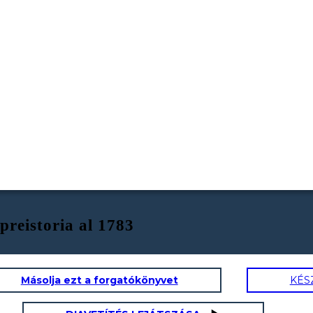
preistoria al 1783
Másolja ezt a forgatókönyvet
KÉS