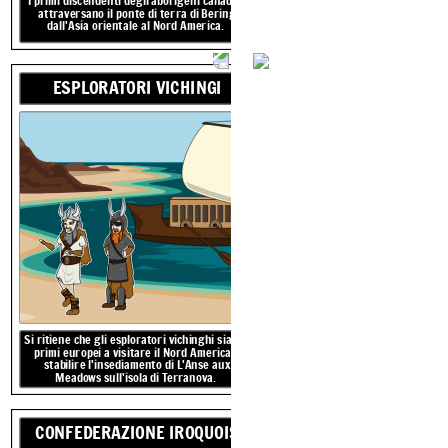
I primi discendenti degli aborigeni canadesi
attraversano il ponte di terra di Bering
Si ritiene che gli esploratori vichinghi siano i
dall'Asia orientale al Nord America.
primi europei a visitare il Nord America e
stabilire l'insediamento di L'Anse aux
ESPLORATORI VICHINGI
Meadows sull'isola
di
Terranova.
900 C
ESPLORATORI VICHINGI
900 C
LE PRIME PERS
900 C
ESPLORATORI VICHINGI
Si ritiene che gli esploratori vichinghi siano i
primi europei a visitare il Nord America e
stabilire l'insediamento di L'Anse aux
Meadows sull'isola
di
Terranova.
Si ritiene che gli esploratori vichinghi siano i
primi europei a visitare il Nord America e
CONFEDERAZIONE IROQUOIS
stabilire l'insediamento di L'Anse aux
Meadows sull'isola
di
Terranova.
900 C
CONFEDERAZIONE IROQUOIS