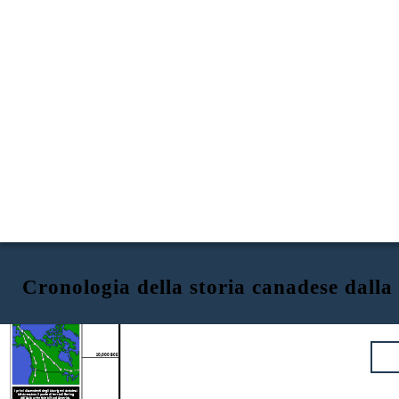
Cronologia della storia canadese dalla 
Canada: dalla preistoria al 1783
LE PRIME PERSONE MIGRANO
10,000 BCE
I primi discendenti degli aborigeni canadesi
attraversano il ponte di terra di Bering
dall'Asia orientale al Nord America.