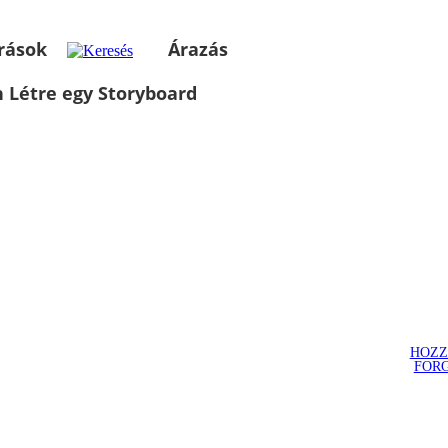
rások
Árazás
 Létre egy Storyboard
HOZZ
FOR