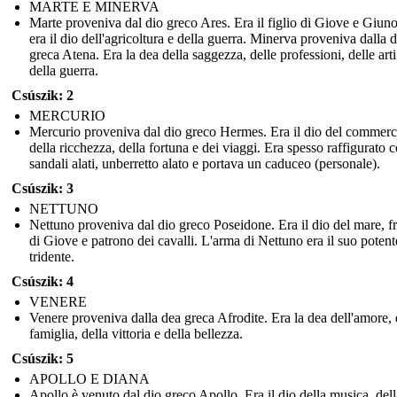
MARTE E MINERVA
Marte proveniva dal dio greco Ares. Era il figlio di Giove e Giun
era il dio dell'agricoltura e della guerra. Minerva proveniva dalla 
greca Atena. Era la dea della saggezza, delle professioni, delle arti
della guerra.
Csúszik: 2
MERCURIO
Mercurio proveniva dal dio greco Hermes. Era il dio del commerc
della ricchezza, della fortuna e dei viaggi. Era spesso raffigurato 
sandali alati, unberretto alato e portava un caduceo (personale).
Csúszik: 3
NETTUNO
Nettuno proveniva dal dio greco Poseidone. Era il dio del mare, fr
di Giove e patrono dei cavalli. L'arma di Nettuno era il suo potent
tridente.
Csúszik: 4
VENERE
Venere proveniva dalla dea greca Afrodite. Era la dea dell'amore, 
famiglia, della vittoria e della bellezza.
Csúszik: 5
APOLLO E DIANA
Apollo è venuto dal dio greco Apollo. Era il dio della musica, dell