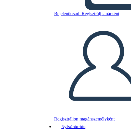
Bejelentkezni
Regisztrálj tanárként
Másolja ezt a forgatókönyvet
KÉSZÍTSEN EGY STORYBOARDOT
DIAVETÍTÉS LEJÁTSZÁSA
OLVASS NEKEM
Regisztráljon magánszemélyként
Nyilvántartás