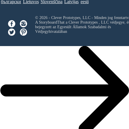
български
Lietuvos
Slovenščina
Latvijas
eesti
© 2026 - Clever Prototypes, LLC - Minden jog fenntartv
A StoryboardThat a
Clever Prototypes , LLC
védjegye, é
bejegyzett az Egyesült Államok Szabadalmi és
Védjegyhivatalában