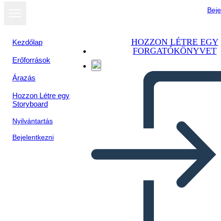
Beje
HOZZON LÉTRE EGY
Kezdőlap
FORGATÓKÖNYVET
Erőforrások
Árazás
Hozzon Létre egy
Storyboard
Nyilvántartás
Bejelentkezni
Dei Dell'antica Roma