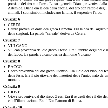
poesia e del tiro con l'arco. La sua gemella Diana proveniva dalla
Artemide. Diana era la dea della caccia, del tiro con l'arco e degli
animali. I suoi simboli includevano la luna, il serpente e l'arco.
Csúszik: 6
CERES
Cerere proveniva dalla dea greca Demetra. Era la dea dell'agricolt
delle stagioni. La parola "cereale" deriva da Cerere.
Csúszik: 7
VULCANO
Vu lcan proveniva dal dio greco Efesto. Era il fabbro degli dei e il
del fuoco. La parola vulcano deriva dal nome Vulcano.
Csúszik: 8
BACCO
Bacco proveniva dal dio greco Dioniso. Era il dio del vino, del tea
delle feste. Era il più giovane dei maggiori dei e l'unico nato da u
mortale.
Csúszik: 9
GIOVE
Giove proveniva dal dio greco Zeus. Era il re degli dei e il dio de
e dell'illuminazione. Era il Dio Patrono di Roma.
Csúszik: 10