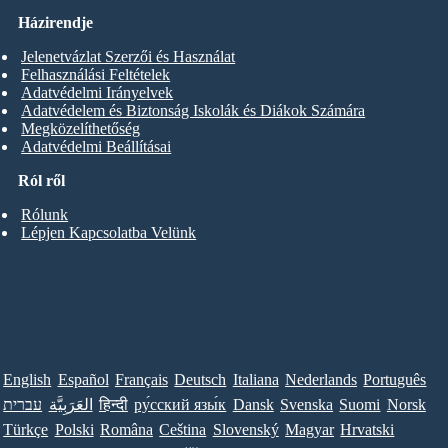
Házirendje
Jelenetvázlat Szerzői és Használat
Felhasználási Feltételek
Adatvédelmi Irányelvek
Adatvédelem és Biztonság Iskolák és Diákok Számára
Megközelíthetőség
Adatvédelmi Beállításai
Ról ről
Rólunk
Lépjen Kapcsolatba Velünk
English
Español
Français
Deutsch
Italiana
Nederlands
Português
עברית
العَرَبِيَّة
हिन्दी
ру́сский язы́к
Dansk
Svenska
Suomi
Norsk
Türkçe
Polski
Româna
Ceština
Slovenský
Magyar
Hrvatski