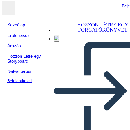
Beje
HOZZON LÉTRE EGY
Kezdőlap
FORGATÓKÖNYVET
Erőforrások
Árazás
Hozzon Létre egy
Storyboard
Nyilvántartás
Bejelentkezni
Elementi Letterari Timbrati