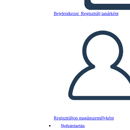
Bejelentkezni
Regisztrálj tanárként
Másolja ezt a forgatókönyvet
KÉSZÍTSEN EGY STORYBOARDOT
DIAVETÍTÉS LEJÁTSZÁSA
OLVASS NEKEM
Regisztráljon magánszemélyként
Nyilvántartás