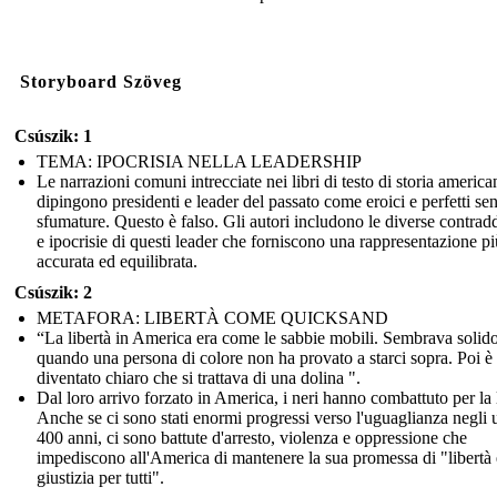
Storyboard Szöveg
Csúszik: 1
TEMA: IPOCRISIA NELLA LEADERSHIP
Le narrazioni comuni intrecciate nei libri di testo di storia america
dipingono presidenti e leader del passato come eroici e perfetti se
sfumature. Questo è falso. Gli autori includono le diverse contrad
e ipocrisie di questi leader che forniscono una rappresentazione pi
accurata ed equilibrata.
Csúszik: 2
METAFORA: LIBERTÀ COME QUICKSAND
“La libertà in America era come le sabbie mobili. Sembrava solido
quando una persona di colore non ha provato a starci sopra. Poi è
diventato chiaro che si trattava di una dolina ".
Dal loro arrivo forzato in America, i neri hanno combattuto per la l
Anche se ci sono stati enormi progressi verso l'uguaglianza negli 
400 anni, ci sono battute d'arresto, violenza e oppressione che
impediscono all'America di mantenere la sua promessa di "libertà 
giustizia per tutti".