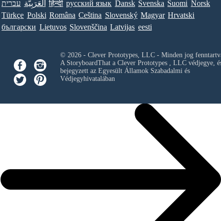
עברית
العَرَبِيَّة
हिन्दी
ру́сский язы́к
Dansk
Svenska
Suomi
Norsk
Türkçe
Polski
Româna
Ceština
Slovenský
Magyar
Hrvatski
български
Lietuvos
Slovenščina
Latvijas
eesti
© 2026 - Clever Prototypes, LLC - Minden jog fenntartv
A StoryboardThat a
Clever Prototypes , LLC
védjegye, é
bejegyzett az Egyesült Államok Szabadalmi és
Védjegyhivatalában