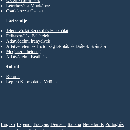
Üzleti Erőforrások
Létrehozás a Munkához
Csatlakozz a Csapat
Házirendje
Jelenetvázlat Szerzői és Használat
Felhasználási Feltételek
Adatvédelmi Irányelvek
Adatvédelem és Biztonság Iskolák és Diákok Számára
Megközelíthetőség
Adatvédelmi Beállításai
Ról ről
Rólunk
Lépjen Kapcsolatba Velünk
English
Español
Français
Deutsch
Italiana
Nederlands
Português