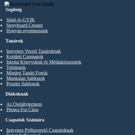
Segítség
Súgó és GYIK
Storyboard Creator
Hogyan nyomtassunk
Tanárok
Ingyenes Verzió Tanároknak
Kerületi Csomagok
Iskolai Könyvtárak és Médiaközpontok
Tréningek
Minden Tanári Forrás
Munkalap Sablonok
Poszter Sablonok
Diákoknak
Az Osztálytermem
Photos For Class
Csapatok Számára
Ingyenes Próbaverzió Csapatoknak