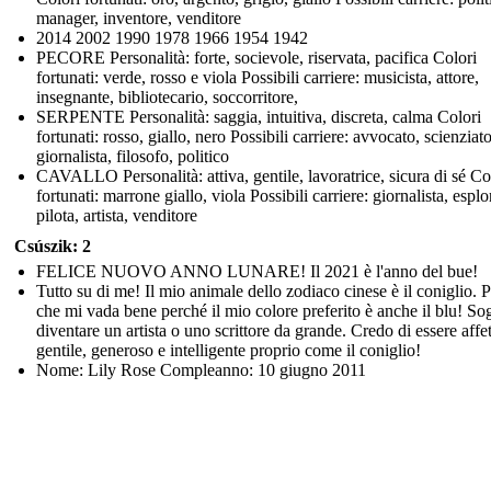
manager, inventore, venditore
2014 2002 1990 1978 1966 1954 1942
PECORE Personalità: forte, socievole, riservata, pacifica Colori
fortunati: verde, rosso e viola Possibili carriere: musicista, attore,
insegnante, bibliotecario, soccorritore,
SERPENTE Personalità: saggia, intuitiva, discreta, calma Colori
fortunati: rosso, giallo, nero Possibili carriere: avvocato, scienziato
giornalista, filosofo, politico
CAVALLO Personalità: attiva, gentile, lavoratrice, sicura di sé Co
fortunati: marrone giallo, viola Possibili carriere: giornalista, esplo
pilota, artista, venditore
Csúszik: 2
FELICE NUOVO ANNO LUNARE! Il 2021 è l'anno del bue!
Tutto su di me! Il mio animale dello zodiaco cinese è il coniglio. 
che mi vada bene perché il mio colore preferito è anche il blu! So
diventare un artista o uno scrittore da grande. Credo di essere affe
gentile, generoso e intelligente proprio come il coniglio!
Nome: Lily Rose Compleanno: 10 giugno 2011