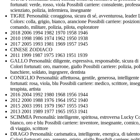
fortunati: verde, rosso, viola Possibili carriere: consulente, profess
scienziato, polizia, infermiera, insegnante
TIGRE Personalità: coraggiosa, sicura di sé, avventurosa, leader
Colors: colla, grigio, bianco, arancione Possibili carriere: posizion
comando, militare, polizia, pilota, esploratore
2018 2006 1994 1982 1970 1958 1946
2010 1998 1986 1974 1962 1950 1938
2017 2005 1993 1981 1969 1957 1945
CINESE ZODIACO
2011 1999 1987 1975 1963 1951 1939
GALLO Personalità: diligente, espressiva, responsabile, sicura di 
Colori fortunati: oro, marrone, giallo Possibili carriere: polizia, pol
banchiere, soldato, ingegnere, dentista
CONIGLIO Personalità: affettuosa, gentile, generosa, intelligente
fortunati: rosa, viola, blu Possibili carriere: medico, scrittore, inse
terapista, artista
2016 2004 1992 1980 1968 1956 1944
2012 2000 1988 1976 1964 1952 1940
2015 2003 1991 1979 1967 1955 1943
2013 2001 1989 1977 1965 1953 1941
SCIMMIA Personalità: intelligente, spiritosa, estroversa Lucky Co
bianco, oro e blu Possibili carriere: inventore, insegnante, comico
di viaggio, scrittore
DRAGO Personalità: carismatica, intelligente, energica, di talento
Colori fortunati: oro, argento, grigio, giallo Possibili carriere: polit