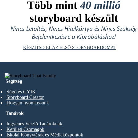
Több mint
40 millió
storyboard készült
Nincs Letöltés, Nincs Hitelkártya és Nincs Szükség
Bejelentkezésre a Kipróbáláshoz!
KÉSZÍTSD EL AZ ELSŐ STORYBOARDOMAT
Segítség
Súgó és GYIK
Storyboard Creator
Hogyan nyomtassunk
Tanárok
Ingyenes Verzió Tanároknak
Kerületi Csomagok
Iskolai Könyvtárak és Médiaközpontok