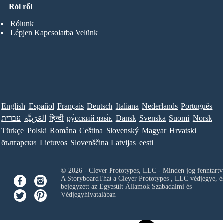
Ról ről
Rólunk
Lépjen Kapcsolatba Velünk
English
Español
Français
Deutsch
Italiana
Nederlands
Português
עברית
العَرَبِيَّة
हिन्दी
ру́сский язы́к
Dansk
Svenska
Suomi
Norsk
Türkçe
Polski
Româna
Ceština
Slovenský
Magyar
Hrvatski
български
Lietuvos
Slovenščina
Latvijas
eesti
© 2026 - Clever Prototypes, LLC - Minden jog fenntartv
A StoryboardThat a
Clever Prototypes , LLC
védjegye, é
bejegyzett az Egyesült Államok Szabadalmi és
Védjegyhivatalában