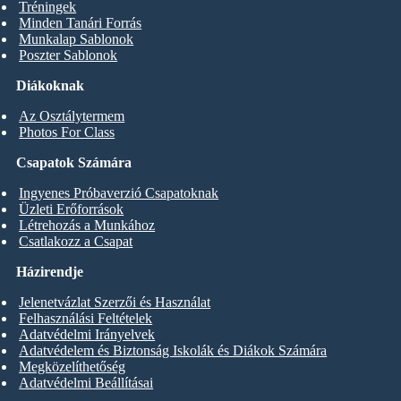
Tréningek
Minden Tanári Forrás
Munkalap Sablonok
Poszter Sablonok
Diákoknak
Az Osztálytermem
Photos For Class
Csapatok Számára
Ingyenes Próbaverzió Csapatoknak
Üzleti Erőforrások
Létrehozás a Munkához
Csatlakozz a Csapat
Házirendje
Jelenetvázlat Szerzői és Használat
Felhasználási Feltételek
Adatvédelmi Irányelvek
Adatvédelem és Biztonság Iskolák és Diákok Számára
Megközelíthetőség
Adatvédelmi Beállításai