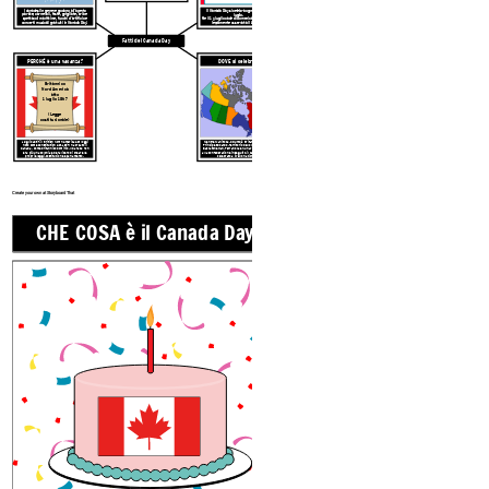
I canadesi in genere godono all'aperto
Il Canada Day si celebra ogni anno il 1 °
parate, carnevali, feste, grigliate, aria e
luglio.
spettacoli marittime, fuochi d'artificio e
Se il 1 ° luglio cade di domenica, la festività è
concerti musicali gratuiti in Canada Day!
legalmente osservata il 2 luglio.
Fatti del Canada Day
PERCHÉ è una vacanza?
DOVE si celebra?
Britannico
Nord America
atto
1 luglio 1867
(Legge
costituzionale)
1 luglio 1867: il British North America Act (oggi
Mentre Manitoba, Columbia Britannica, Isola del
noto come Constitution Act, 1867) ha creato il
Principe Edoardo, Territorio dello Yukon, Alberta,
Canada
Come
britannico
dominio,
Il Canada
non
Saskatchewan, Terranova e Nunavut si sono uniti
era più una colonia ed era libero di creare le
alla confederazione in seguito, il Canada Day viene
proprie leggi, costituzione e parlamento.
celebrato a livello nazionale.
Create your own at Storyboard That
CHE COSA è il Canada Day?
Quando è c
LUG
4 5 6 7 8 9 