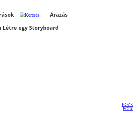
rások
Árazás
 Létre egy Storyboard
HOZZ
FOR