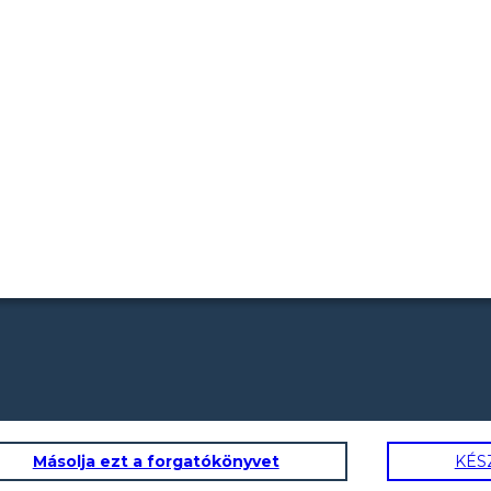
Másolja ezt a forgatókönyvet
KÉS