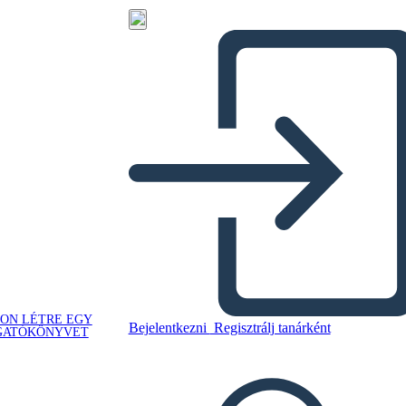
ON LÉTRE EGY
Bejelentkezni
Regisztrálj tanárként
GATÓKÖNYVET