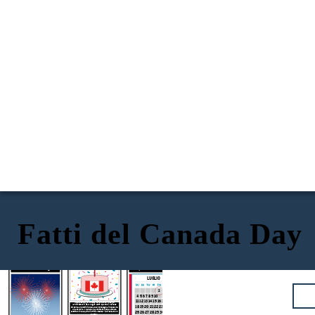
Fatti del Canada Day
CHE COSA è il Canada Day?
In che modo celebra la gente?
Quando è celebrato?
LUGLIO
1
2
3
4 5 6 7 8 9 10
11 12 13 14 15 16 17
Il Canada Day si chiama Canada's Birthday. È
l'anniversario del 1 luglio 1867, quando il Canada
18 19 20 21 22 23 24
divenne un dominio della Gran Bretagna invece che
una colonia. Il Canada ha adottato la sua attuale
25 26 27 28 29 30 31
costituzione e quindi ufficialmente "è diventato un
paese".