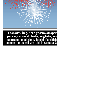
Il Canada Day si chiama
l'anniversario del 1 lugli
divenne un dominio della 
una colonia. Il Canada ha 
costituzione e quindi uffic
paese
I canadesi in genere
I canadesi in genere godono all'aperto
parate, carnevali, feste, grigliate, aria e
parate, carnevali, fest
spettacoli marittime, fuochi d'artificio e
spettacoli marittime, 
concerti musicali gratuiti in Canada Day!
concerti musicali grat
Fatti del C
PERCHÉ è una vacanza?
PERCHÉ è un
Britannico
Nord America
atto
1 luglio 1867
Britan