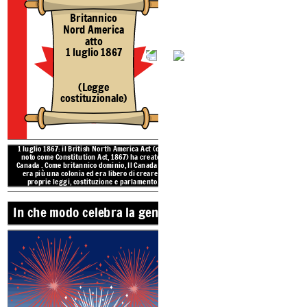
Britannico
Nord America
atto
1 luglio 1867
(Legge
costituzionale)
CHE COSA è il
1 luglio 1867: il British North America Act (oggi
noto come Constitution Act, 1867) ha creato il
In che modo cel
Canada
.
Come
britannico
dominio,
Il Canada
non
era più una colonia ed era libero di creare le
proprie leggi, costituzione e parlamento.
In che modo celebra la gente?
reate your own at Storyboard That