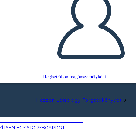
Regisztráljon magánszemélyként
Hozzon Létre egy Forgatókönyvet
ZÍTSEN EGY STORYBOARDOT