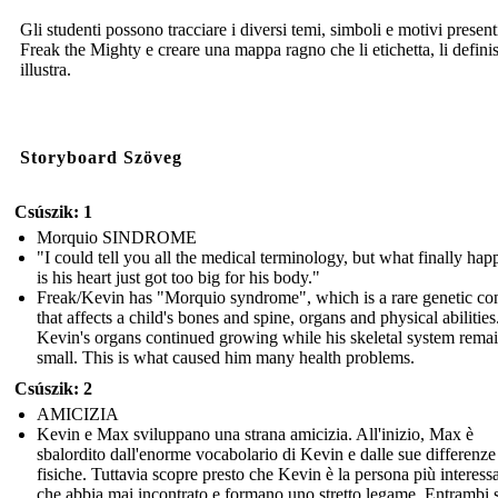
Gli studenti possono tracciare i diversi temi, simboli e motivi present
Freak the Mighty e creare una mappa ragno che li etichetta, li definis
illustra.
Storyboard Szöveg
Csúszik: 1
Morquio SINDROME
"I could tell you all the medical terminology, but what finally ha
is his heart just got too big for his body."
Freak/Kevin has "Morquio syndrome", which is a rare genetic co
that affects a child's bones and spine, organs and physical abilities
Kevin's organs continued growing while his skeletal system rema
small. This is what caused him many health problems.
Csúszik: 2
AMICIZIA
Kevin e Max sviluppano una strana amicizia. All'inizio, Max è
sbalordito dall'enorme vocabolario di Kevin e dalle sue differenze
fisiche. Tuttavia scopre presto che Kevin è la persona più interess
che abbia mai incontrato e formano uno stretto legame. Entrambi s