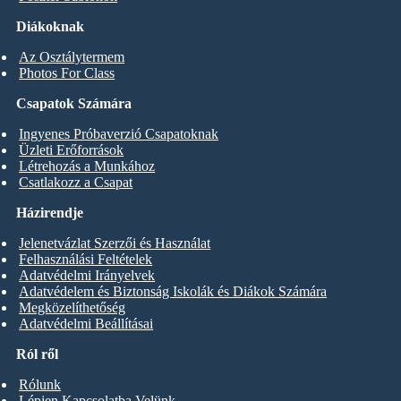
Diákoknak
Az Osztálytermem
Photos For Class
Csapatok Számára
Ingyenes Próbaverzió Csapatoknak
Üzleti Erőforrások
Létrehozás a Munkához
Csatlakozz a Csapat
Házirendje
Jelenetvázlat Szerzői és Használat
Felhasználási Feltételek
Adatvédelmi Irányelvek
Adatvédelem és Biztonság Iskolák és Diákok Számára
Megközelíthetőség
Adatvédelmi Beállításai
Ról ről
Rólunk
Lépjen Kapcsolatba Velünk