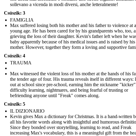
sollevano a vicenda in modi diversi, anche letteralmente!
Csúszik: 3
FAMIGLIA
Max suffered losing both his mother and his father to violence at 
young age. He has been cared for by his grandparents who, too, a
grieving the loss of their daughter. Kevin's father left when he wa
baby apparently because of his medical issues and is raised by his
mother. However, together they form a loving and supportive fami
Csúszik: 4
TRAUMA
Max witnessed the violent loss of his mother at the hands of his fa
the tender age of four. His trauma reveals itself in different ways: 
out at school since pre-school, earning him the nickname "kicker"
difficulty learning, nightmares, and being fearful of trusting or
befriending anyone until "Freak" comes along.
Csúszik: 5
IL DIZIONARIO
Kevin gives Max a dictionary for Christmas. It is a hand-written 
all his favorite words along with insightful and humorous definiti
Since they bonded over storytelling, learning to read, and Freak
increasing Max's vocabulary, this is a meaningful gift from the hea