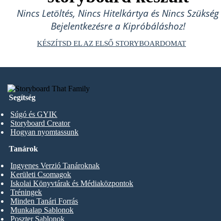
Nincs Letöltés, Nincs Hitelkártya és Nincs Szükség
Bejelentkezésre a Kipróbáláshoz!
KÉSZÍTSD EL AZ ELSŐ STORYBOARDOMAT
Segítség
Súgó és GYIK
Storyboard Creator
Hogyan nyomtassunk
Tanárok
Ingyenes Verzió Tanároknak
Kerületi Csomagok
Iskolai Könyvtárak és Médiaközpontok
Tréningek
Minden Tanári Forrás
Munkalap Sablonok
Poszter Sablonok