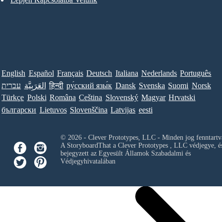
English
Español
Français
Deutsch
Italiana
Nederlands
Português
עברית
العَرَبِيَّة
हिन्दी
ру́сский язы́к
Dansk
Svenska
Suomi
Norsk
Türkçe
Polski
Româna
Ceština
Slovenský
Magyar
Hrvatski
български
Lietuvos
Slovenščina
Latvijas
eesti
© 2026 - Clever Prototypes, LLC - Minden jog fenntartv
A StoryboardThat a
Clever Prototypes , LLC
védjegye, é
bejegyzett az Egyesült Államok Szabadalmi és
Védjegyhivatalában