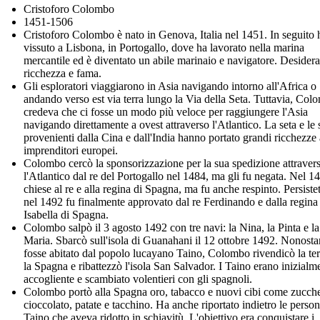
Cristoforo Colombo
1451-1506
Cristoforo Colombo è nato in Genova, Italia nel 1451. In seguito 
vissuto a Lisbona, in Portogallo, dove ha lavorato nella marina
mercantile ed è diventato un abile marinaio e navigatore. Desider
ricchezza e fama.
Gli esploratori viaggiarono in Asia navigando intorno all'Africa o
andando verso est via terra lungo la Via della Seta. Tuttavia, Col
credeva che ci fosse un modo più veloce per raggiungere l'Asia
navigando direttamente a ovest attraverso l'Atlantico. La seta e le 
provenienti dalla Cina e dall'India hanno portato grandi ricchezze 
imprenditori europei.
Colombo cercò la sponsorizzazione per la sua spedizione attraver
l'Atlantico dal re del Portogallo nel 1484, ma gli fu negata. Nel 1
chiese al re e alla regina di Spagna, ma fu anche respinto. Persistet
nel 1492 fu finalmente approvato dal re Ferdinando e dalla regina
Isabella di Spagna.
Colombo salpò il 3 agosto 1492 con tre navi: la Nina, la Pinta e l
Maria. Sbarcò sull'isola di Guanahani il 12 ottobre 1492. Nonosta
fosse abitato dal popolo lucayano Taino, Colombo rivendicò la ter
la Spagna e ribattezzò l'isola San Salvador. I Taino erano inizialm
accogliente e scambiato volentieri con gli spagnoli.
Colombo portò alla Spagna oro, tabacco e nuovi cibi come zucch
cioccolato, patate e tacchino. Ha anche riportato indietro le perso
Taino che aveva ridotto in schiavitù. L'obiettivo era conquistare i