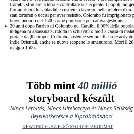
Caraibi, sfruttare la terra e controllare la sua gente. I popoli indige
furono ridotti in schiavitù e costretti a lavorare nelle miniere d'or
stati torturati o uccisi per aver resistito. Colombo fu imprigionato 
breve periodo nel 1500 come punizione per cattiva gestione.
20 anni dopo l'arrivo di Colombo nei Caraibi, il 90% della popol
indigena fu assassinata, ridotta in schiavitù o morì a causa di malat
portate dagli europei. Colombo sostenne sempre di essere arrivato
Indie Orientali, anche se nuove scoperte lo smentirono. Morì il 20
maggio 1506.
Több mint
40 millió
storyboard készült
Nincs Letöltés, Nincs Hitelkártya és Nincs Szükség
Bejelentkezésre a Kipróbáláshoz!
KÉSZÍTSD EL AZ ELSŐ STORYBOARDOMAT