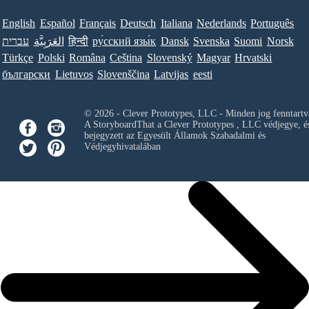
English
Español
Français
Deutsch
Italiana
Nederlands
Português
עברית
العَرَبِيَّة
हिन्दी
ру́сский язы́к
Dansk
Svenska
Suomi
Norsk
Türkçe
Polski
Româna
Ceština
Slovenský
Magyar
Hrvatski
български
Lietuvos
Slovenščina
Latvijas
eesti
© 2026 - Clever Prototypes, LLC - Minden jog fenntartv
A StoryboardThat a
Clever Prototypes , LLC
védjegye, é
bejegyzett az Egyesült Államok Szabadalmi és
Védjegyhivatalában