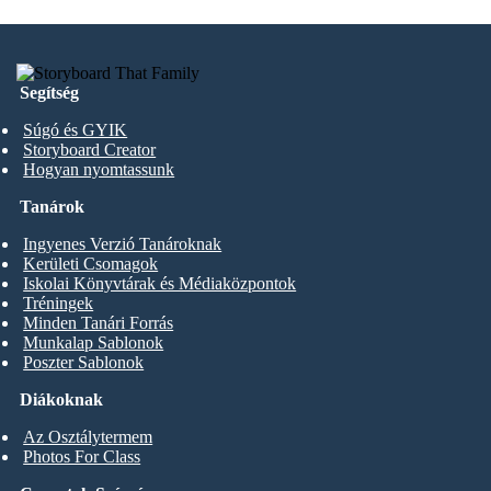
Segítség
Súgó és GYIK
Storyboard Creator
Hogyan nyomtassunk
Tanárok
Ingyenes Verzió Tanároknak
Kerületi Csomagok
Iskolai Könyvtárak és Médiaközpontok
Tréningek
Minden Tanári Forrás
Munkalap Sablonok
Poszter Sablonok
Diákoknak
Az Osztálytermem
Photos For Class