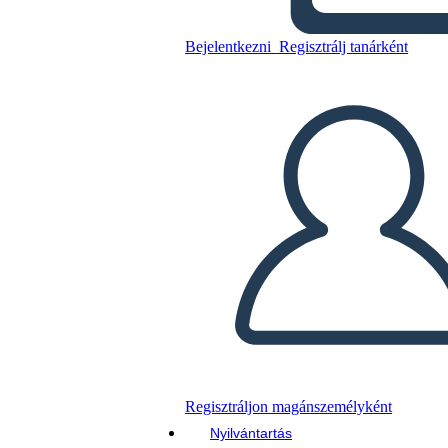
Bejelentkezni
Regisztrálj tanárként
Másolja ezt a forgatókönyvet
KÉSZÍTSEN EGY STORYBOARDOT
DIAVETÍTÉS LEJÁTSZÁSA
OLVASS NEKEM
Regisztráljon magánszemélyként
Nyilvántartás