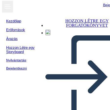
Beje
HOZZON LÉTRE EGY
Kezdőlap
FORGATÓKÖNYVET
Erőforrások
Árazás
Hozzon Létre egy
Storyboard
Nyilvántartás
Bejelentkezni
Impatto di Colombo sul
Popolo Taino