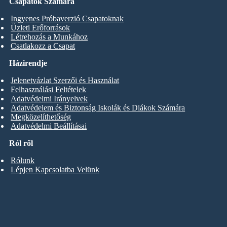
Csapatok Számára
Ingyenes Próbaverzió Csapatoknak
Üzleti Erőforrások
Létrehozás a Munkához
Csatlakozz a Csapat
Házirendje
Jelenetvázlat Szerzői és Használat
Felhasználási Feltételek
Adatvédelmi Irányelvek
Adatvédelem és Biztonság Iskolák és Diákok Számára
Megközelíthetőség
Adatvédelmi Beállításai
Ról ről
Rólunk
Lépjen Kapcsolatba Velünk