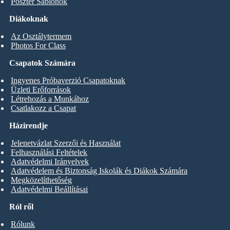
Poszter Sablonok
Diákoknak
Az Osztálytermem
Photos For Class
Csapatok Számára
Ingyenes Próbaverzió Csapatoknak
Üzleti Erőforrások
Létrehozás a Munkához
Csatlakozz a Csapat
Házirendje
Jelenetvázlat Szerzői és Használat
Felhasználási Feltételek
Adatvédelmi Irányelvek
Adatvédelem és Biztonság Iskolák és Diákok Számára
Megközelíthetőség
Adatvédelmi Beállításai
Ról ről
Rólunk