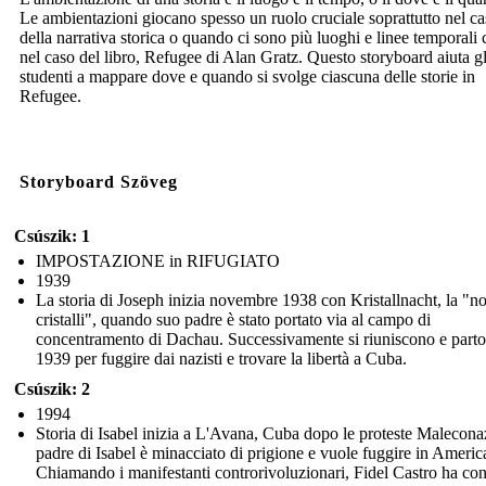
Le ambientazioni giocano spesso un ruolo cruciale soprattutto nel c
della narrativa storica o quando ci sono più luoghi e linee temporali
nel caso del libro, Refugee di Alan Gratz. Questo storyboard aiuta gl
studenti a mappare dove e quando si svolge ciascuna delle storie in
Refugee.
Storyboard Szöveg
Csúszik: 1
IMPOSTAZIONE in RIFUGIATO
1939
La storia di Joseph inizia novembre 1938 con Kristallnacht, la "no
cristalli", quando suo padre è stato portato via al campo di
concentramento di Dachau. Successivamente si riuniscono e parto
1939 per fuggire dai nazisti e trovare la libertà a Cuba.
Csúszik: 2
1994
Storia di Isabel inizia a L'Avana, Cuba dopo le proteste Maleconaz
padre di Isabel è minacciato di prigione e vuole fuggire in Americ
Chiamando i manifestanti controrivoluzionari, Fidel Castro ha co