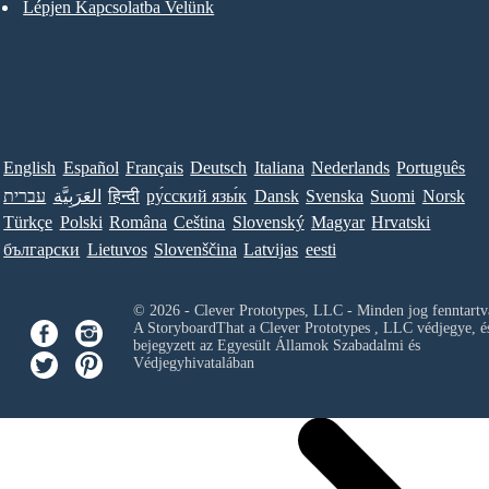
Lépjen Kapcsolatba Velünk
English
Español
Français
Deutsch
Italiana
Nederlands
Português
עברית
العَرَبِيَّة
हिन्दी
ру́сский язы́к
Dansk
Svenska
Suomi
Norsk
Türkçe
Polski
Româna
Ceština
Slovenský
Magyar
Hrvatski
български
Lietuvos
Slovenščina
Latvijas
eesti
© 2026 - Clever Prototypes, LLC - Minden jog fenntartv
A StoryboardThat a
Clever Prototypes , LLC
védjegye, é
bejegyzett az Egyesült Államok Szabadalmi és
Védjegyhivatalában