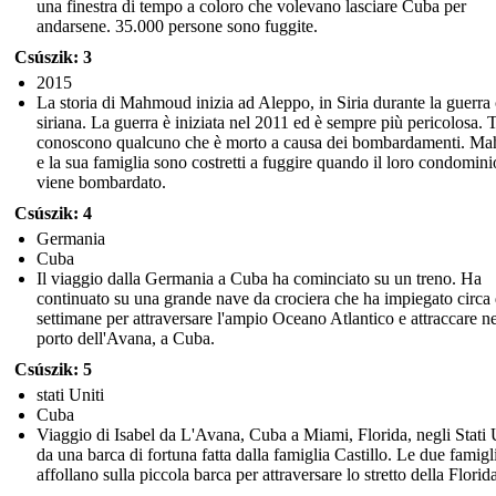
una finestra di tempo a coloro che volevano lasciare Cuba per
andarsene. 35.000 persone sono fuggite.
Csúszik: 3
2015
La storia di Mahmoud inizia ad Aleppo, in Siria durante la guerra 
siriana. La guerra è iniziata nel 2011 ed è sempre più pericolosa. T
conoscono qualcuno che è morto a causa dei bombardamenti. M
e la sua famiglia sono costretti a fuggire quando il loro condomini
viene bombardato.
Csúszik: 4
Germania
Cuba
Il viaggio dalla Germania a Cuba ha cominciato su un treno. Ha
continuato su una grande nave da crociera che ha impiegato circa
settimane per attraversare l'ampio Oceano Atlantico e attraccare ne
porto dell'Avana, a Cuba.
Csúszik: 5
stati Uniti
Cuba
Viaggio di Isabel da L'Avana, Cuba a Miami, Florida, negli Stati 
da una barca di fortuna fatta dalla famiglia Castillo. Le due famigli
affollano sulla piccola barca per attraversare lo stretto della Florid