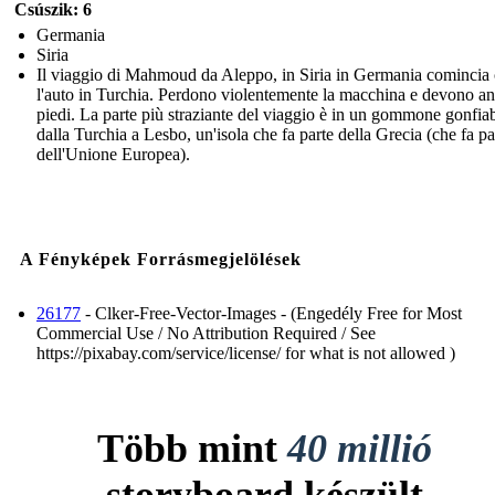
Csúszik: 6
Germania
Siria
Il viaggio di Mahmoud da Aleppo, in Siria in Germania comincia
l'auto in Turchia. Perdono violentemente la macchina e devono an
piedi. La parte più straziante del viaggio è in un gommone gonfiab
dalla Turchia a Lesbo, un'isola che fa parte della Grecia (che fa pa
dell'Unione Europea).
A Fényképek Forrásmegjelölések
26177
- Clker-Free-Vector-Images - (Engedély Free for Most
Commercial Use / No Attribution Required / See
https://pixabay.com/service/license/ for what is not allowed )
Több mint
40 millió