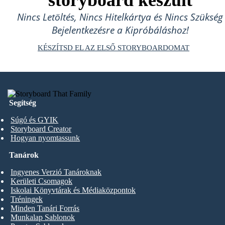
storyboard készült
Nincs Letöltés, Nincs Hitelkártya és Nincs Szükség
Bejelentkezésre a Kipróbáláshoz!
KÉSZÍTSD EL AZ ELSŐ STORYBOARDOMAT
Segítség
Súgó és GYIK
Storyboard Creator
Hogyan nyomtassunk
Tanárok
Ingyenes Verzió Tanároknak
Kerületi Csomagok
Iskolai Könyvtárak és Médiaközpontok
Tréningek
Minden Tanári Forrás
Munkalap Sablonok