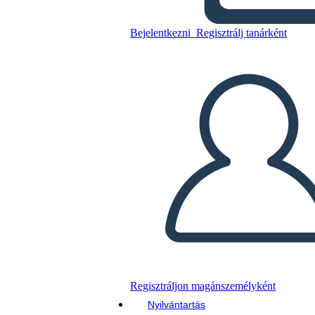
Impostazione dei Rifugiati
Bejelentkezni
Regisztrálj tanárként
Másolja ezt a forgatókönyvet
KÉSZÍTSEN EGY STORYBOARDOT
DIAVETÍTÉS LEJÁTSZÁSA
OLVASS NEKEM
Regisztráljon magánszemélyként
Nyilvántartás