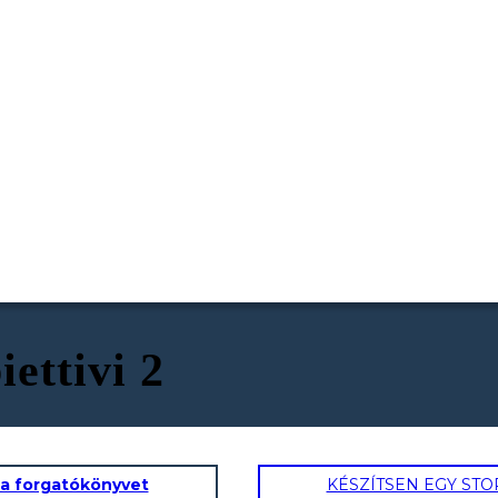
ettivi 2
 a forgatókönyvet
KÉSZÍTSEN EGY ST