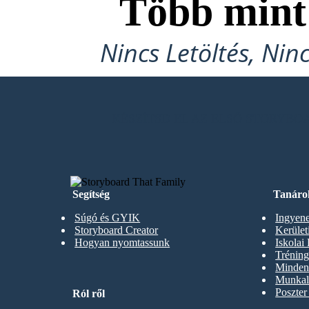
Több min
Nincs Letöltés, Nin
KÉSZÍTSD EL AZ ELSŐ STORYB
Segítség
Tanáro
Súgó és GYIK
Ingyene
Storyboard Creator
Kerüle
Hogyan nyomtassunk
Iskolai
Trénin
Minden 
Munkal
Poszter
Ról ről