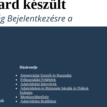
ard készült
ég Bejelentkezésre a
Házirendje
Jelenetvázlat Szerzői és Használat
Felhasználási Feltételek
Adatvédelmi Irányelvek
Adatvédelem és Biztonság Iskolák és Diákok
Számára
Megközelíthetőség
nak
Adatvédelmi Beállításai