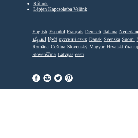
Rólunk
Lépjen Kapcsolatba Velünk
English
Español
Français
Deutsch
Italiana
Nederlan
العَرَبِيَّة
हिन्दी
ру́сский язы́к
Dansk
Svenska
Suomi
Româna
Ceština
Slovenský
Magyar
Hrvatski
бълга
Slovenščina
Latvijas
eesti