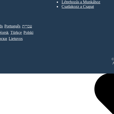
Létrehozás a Munkához
Csatlakozz a Csapat
ds
Português
עברית
Norsk
Türkçe
Polski
рски
Lietuvos
©
A