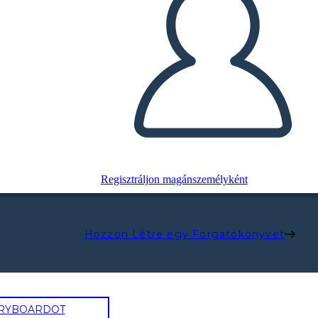
Regisztráljon magánszemélyként
Hozzon Létre egy Forgatókönyvet
ORYBOARDOT