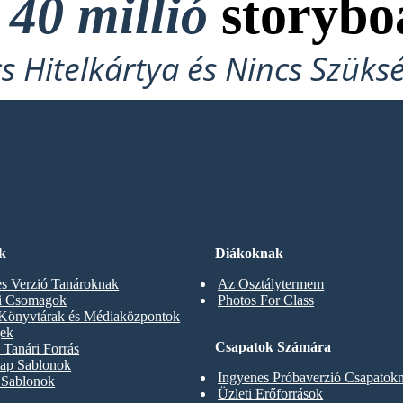
t
40 millió
storybo
cs Hitelkártya és Nincs Szüks
Kipróbáláshoz!
OARDOMAT
k
Diákoknak
s Verzió Tanároknak
Az Osztálytermem
ti Csomagok
Photos For Class
 Könyvtárak és Médiaközpontok
gek
Csapatok Számára
Tanári Forrás
ap Sablonok
Ingyenes Próbaverzió Csapatok
 Sablonok
Üzleti Erőforrások