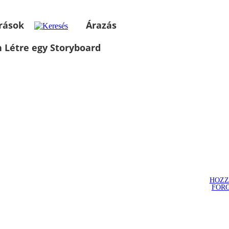
rások
Árazás
 Létre egy Storyboard
HOZZ
FOR