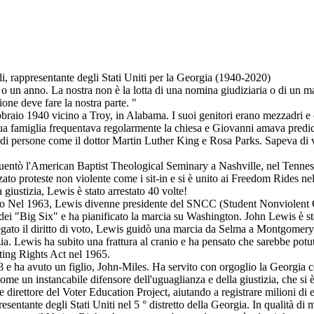
ili, rappresentante degli Stati Uniti per la Georgia (1940-2020)
 o un anno. La nostra non è la lotta di una nomina giudiziaria o di un man
one deve fare la nostra parte. "
bbraio 1940 vicino a Troy, in Alabama. I suoi genitori erano mezzadri e 
a famiglia frequentava regolarmente la chiesa e Giovanni amava predicar
mo di persone come il dottor Martin Luther King e Rosa Parks. Sapeva di v
ntò l'American Baptist Theological Seminary a Nashville, nel Tennessee. 
ato proteste non violente come i sit-in e si è unito ai Freedom Rides nel
giustizia, Lewis è stato arrestato 40 volte!
el 1963, Lewis divenne presidente del SNCC (Student Nonviolent Coor
dei "Big Six" e ha pianificato la marcia su Washington. John Lewis è sta
negato il diritto di voto, Lewis guidò una marcia da Selma a Montgomery
izia. Lewis ha subito una frattura al cranio e ha pensato che sarebbe p
oting Rights Act nel 1965.
e ha avuto un figlio, John-Miles. Ha servito con orgoglio la Georgia co
me un instancabile difensore dell'uguaglianza e della giustizia, che si
irettore del Voter Education Project, aiutando a registrare milioni di e
esentante degli Stati Uniti nel 5 ° distretto della Georgia. In qualità 