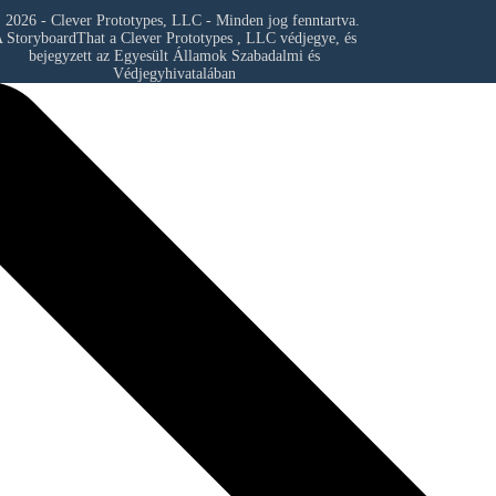
 2026 - Clever Prototypes, LLC - Minden jog fenntartva.
 StoryboardThat a
Clever Prototypes , LLC
védjegye, és
bejegyzett az Egyesült Államok Szabadalmi és
Védjegyhivatalában