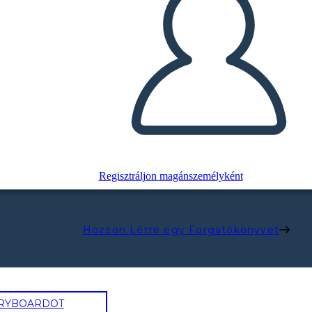
Regisztráljon magánszemélyként
Hozzon Létre egy Forgatókönyvet
ORYBOARDOT