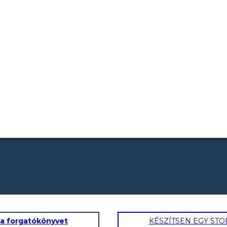
 a forgatókönyvet
KÉSZÍTSEN EGY ST