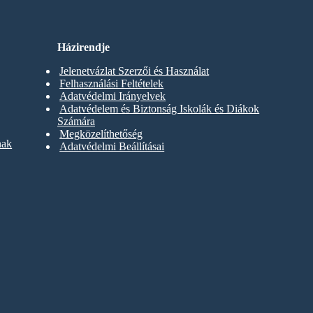
Házirendje
Jelenetvázlat Szerzői és Használat
Felhasználási Feltételek
Adatvédelmi Irányelvek
Adatvédelem és Biztonság Iskolák és Diákok
Számára
Megközelíthetőség
nak
Adatvédelmi Beállításai