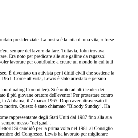
dato presidenziale. La nostra è la lotta di una vita, o forse
c'era sempre del lavoro da fare. Tuttavia, John trovava
e. Era noto per predicare alle sue galline da ragazzo!
oler lavorare per contribuire a creare un mondo in cui tutti
È diventato un attivista per i diritti civili che sostiene la
 1961. Come attivista, Lewis è stato arrestato e persino
dinating Committee). Si è unito ad altri leader dei
to il più giovane oratore dell'evento! Per protestare contro
, in Alabama, il 7 marzo 1965. Dopo aver attraversato il
otuto morire. Questo è stato chiamato "Bloody Sunday". Ha
me rappresentante degli Stati Uniti dal 1987 fino alla sua
 è sempre messo "nei guai".
lettori! Si candidò per la prima volta nel 1981 al Consiglio
di membro del Congresso, Lewis ha lavorato per migliorare