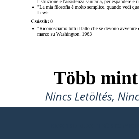
l'istruzione e l'assistenza sanitaria, per espandere e
"La mia filosofia è molto semplice, quando vedi qua
Lewis
Csúszik: 0
"Riconosciamo tutti il fatto che se devono avvenire c
marzo su Washington, 1963
Több min
Nincs Letöltés, Nin
KÉSZÍTSD EL AZ ELSŐ STORYB