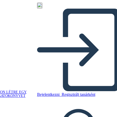
ON LÉTRE EGY
Bejelentkezni
Regisztrálj tanárként
GATÓKÖNYVET