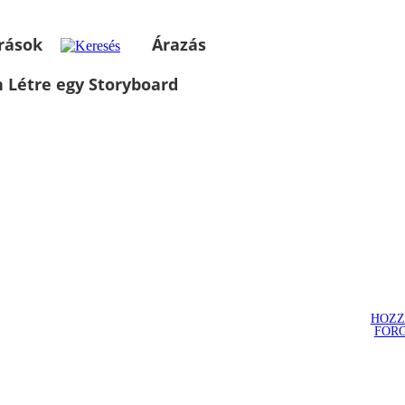
rások
Árazás
 Létre egy Storyboard
HOZZ
FOR