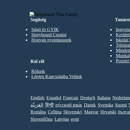
Segítség
Tanáro
Súgó és GYIK
Ingyene
Storyboard Creator
Kerüle
Hogyan nyomtassunk
Iskolai
Trénin
Minden 
Munkal
Poszter
Ról ről
Rólunk
Lépjen Kapcsolatba Velünk
English
Español
Français
Deutsch
Italiana
Nederlan
العَرَبِيَّة
हिन्दी
ру́сский язы́к
Dansk
Svenska
Suomi
Româna
Ceština
Slovenský
Magyar
Hrvatski
бълга
Slovenščina
Latvijas
eesti