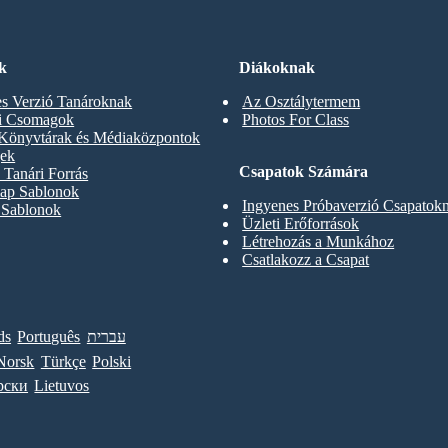
k
Diákoknak
s Verzió Tanároknak
Az Osztálytermem
ti Csomagok
Photos For Class
 Könyvtárak és Médiaközpontok
gek
Csapatok Számára
Tanári Forrás
ap Sablonok
Ingyenes Próbaverzió Csapatok
 Sablonok
Üzleti Erőforrások
Létrehozás a Munkához
Csatlakozz a Csapat
ds
Português
עברית
Norsk
Türkçe
Polski
рски
Lietuvos