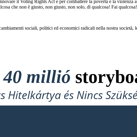
 rinnovare il Voting Rights Act e per combattere la povertà e la violenza 
lcosa che non è giusto, non giusto, non solo, dì qualcosa! Fai qualcosa
ambiamenti sociali, politici ed economici radicali nella nostra società, 
t
40 millió
storybo
cs Hitelkártya és Nincs Szüks
Kipróbáláshoz!
OARDOMAT