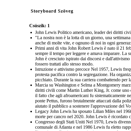
Storyboard Szöveg
Csúszik: 1
John Lewis Politico americano, leader dei diritti civ
"La nostra non è la lotta di un giorno, una settimana
anche di molte vite, e ognuno di noi in ogni generazi
Primi anni di vita John Robert Lewis è nato il 21 fe
sempre il tempo per leggere e amava imparare. La su
John è cresciuto ispirato dai discorsi e dall'attivis
fossero trattati allo stesso modo.
Istruzione e attivismo precoce Nel 1957, Lewis freque
protesta pacifica contro la segregazione. Ha organizz
picchiato. Durante la sua carriera combattendo per la 
Marcia su Washington e Selma a Montgomery marzo N
diritti civili come Martin Luther King, Jr. come uno 
il fatto che agli afroamericani fu sistematicamente 
ponte Pettus, furono brutalmente attaccati dalla pol
aiutato il pubblico a sostenere l'approvazione del V
Legacy John Lewis ha sposato Lilian Miles nel 1968 
morte per cancro nel 2020. John Lewis è ricordato co
Congresso degli Stati Uniti Nel 1970, Lewis divenne d
comunale di Atlanta e nel 1986 Lewis fu eletto rappr