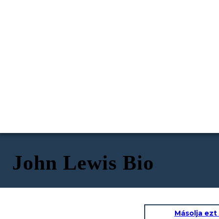
John Lewis Bio
Másolja ezt