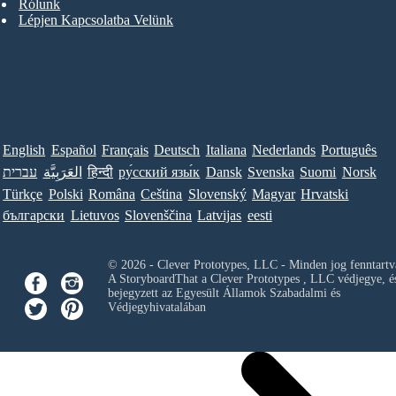
Rólunk
Lépjen Kapcsolatba Velünk
English
Español
Français
Deutsch
Italiana
Nederlands
Português
עברית
العَرَبِيَّة
हिन्दी
ру́сский язы́к
Dansk
Svenska
Suomi
Norsk
Türkçe
Polski
Româna
Ceština
Slovenský
Magyar
Hrvatski
български
Lietuvos
Slovenščina
Latvijas
eesti
© 2026 - Clever Prototypes, LLC - Minden jog fenntartv
A StoryboardThat a
Clever Prototypes , LLC
védjegye, é
bejegyzett az Egyesült Államok Szabadalmi és
Védjegyhivatalában