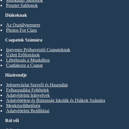
Munkalap Sablonok
Poszter Sablonok
Diákoknak
Az Osztálytermem
Photos For Class
Csapatok Számára
Ingyenes Próbaverzió Csapatoknak
Üzleti Erőforrások
Létrehozás a Munkához
Csatlakozz a Csapat
Házirendje
Jelenetvázlat Szerzői és Használat
Felhasználási Feltételek
Adatvédelmi Irányelvek
Adatvédelem és Biztonság Iskolák és Diákok Számára
Megközelíthetőség
Adatvédelmi Beállításai
Ról ről