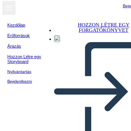
Beje
HOZZON LÉTRE EGY
Kezdőlap
FORGATÓKÖNYVET
Erőforrások
Árazás
Hozzon Létre egy
Storyboard
Nyilvántartás
Bejelentkezni