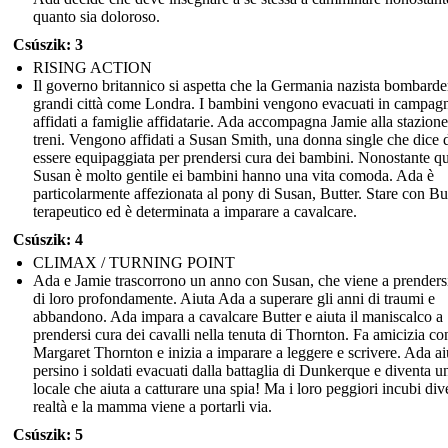
quanto sia doloroso.
Csúszik: 3
RISING ACTION
Il governo britannico si aspetta che la Germania nazista bombarde
grandi città come Londra. I bambini vengono evacuati in campag
affidati a famiglie affidatarie. Ada accompagna Jamie alla stazione
treni. Vengono affidati a Susan Smith, una donna single che dice 
essere equipaggiata per prendersi cura dei bambini. Nonostante qu
Susan è molto gentile ei bambini hanno una vita comoda. Ada è
particolarmente affezionata al pony di Susan, Butter. Stare con Bu
terapeutico ed è determinata a imparare a cavalcare.
Csúszik: 4
CLIMAX / TURNING POINT
Ada e Jamie trascorrono un anno con Susan, che viene a prenders
di loro profondamente. Aiuta Ada a superare gli anni di traumi e
abbandono. Ada impara a cavalcare Butter e aiuta il maniscalco a
prendersi cura dei cavalli nella tenuta di Thornton. Fa amicizia co
Margaret Thornton e inizia a imparare a leggere e scrivere. Ada ai
persino i soldati evacuati dalla battaglia di Dunkerque e diventa u
locale che aiuta a catturare una spia! Ma i loro peggiori incubi di
realtà e la mamma viene a portarli via.
Csúszik: 5