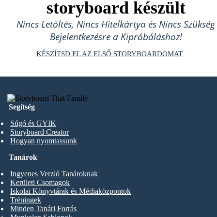
storyboard készült
Nincs Letöltés, Nincs Hitelkártya és Nincs Szükség
Bejelentkezésre a Kipróbáláshoz!
KÉSZÍTSD EL AZ ELSŐ STORYBOARDOMAT
Segítség
Súgó és GYIK
Storyboard Creator
Hogyan nyomtassunk
Tanárok
Ingyenes Verzió Tanároknak
Kerületi Csomagok
Iskolai Könyvtárak és Médiaközpontok
Tréningek
Minden Tanári Forrás