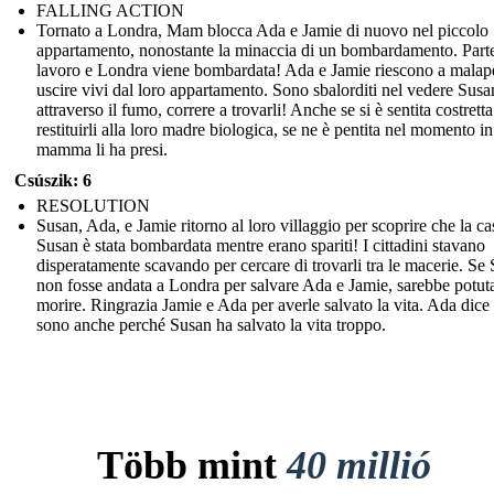
FALLING ACTION
Tornato a Londra, Mam blocca Ada e Jamie di nuovo nel piccolo
appartamento, nonostante la minaccia di un bombardamento. Part
lavoro e Londra viene bombardata! Ada e Jamie riescono a malap
uscire vivi dal loro appartamento. Sono sbalorditi nel vedere Susa
attraverso il fumo, correre a trovarli! Anche se si è sentita costretta
restituirli alla loro madre biologica, se ne è pentita nel momento in
mamma li ha presi.
Csúszik: 6
RESOLUTION
Susan, Ada, e Jamie ritorno al loro villaggio per scoprire che la ca
Susan è stata bombardata mentre erano spariti! I cittadini stavano
disperatamente scavando per cercare di trovarli tra le macerie. Se
non fosse andata a Londra per salvare Ada e Jamie, sarebbe potut
morire. Ringrazia Jamie e Ada per averle salvato la vita. Ada dice
sono anche perché Susan ha salvato la vita troppo.
Több mint
40 millió