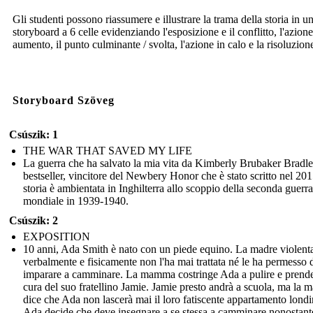
Gli studenti possono riassumere e illustrare la trama della storia in u
storyboard a 6 celle evidenziando l'esposizione e il conflitto, l'azione
aumento, il punto culminante / svolta, l'azione in calo e la risoluzion
Storyboard Szöveg
Csúszik: 1
THE WAR THAT SAVED MY LIFE
La guerra che ha salvato la mia vita da Kimberly Brubaker Bradl
bestseller, vincitore del Newbery Honor che è stato scritto nel 20
storia è ambientata in Inghilterra allo scoppio della seconda guerra
mondiale in 1939-1940.
Csúszik: 2
EXPOSITION
10 anni, Ada Smith è nato con un piede equino. La madre violent
verbalmente e fisicamente non l'ha mai trattata né le ha permesso 
imparare a camminare. La mamma costringe Ada a pulire e prende
cura del suo fratellino Jamie. Jamie presto andrà a scuola, ma la
dice che Ada non lascerà mai il loro fatiscente appartamento londi
Ada decide che deve insegnare a se stessa a camminare nonostant