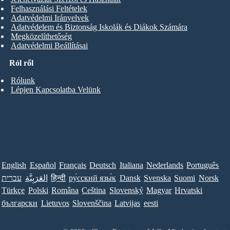
Felhasználási Feltételek
Adatvédelmi Irányelvek
Adatvédelem és Biztonság Iskolák és Diákok Számára
Megközelíthetőség
Adatvédelmi Beállításai
Ról ről
Rólunk
Lépjen Kapcsolatba Velünk
English
Español
Français
Deutsch
Italiana
Nederlands
Português
עברית
العَرَبِيَّة
हिन्दी
ру́сский язы́к
Dansk
Svenska
Suomi
Norsk
Türkçe
Polski
Româna
Ceština
Slovenský
Magyar
Hrvatski
български
Lietuvos
Slovenščina
Latvijas
eesti