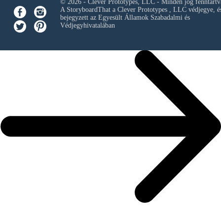
© 2026 - Clever Prototypes, LLC - Minden jog fenntartv
A StoryboardThat a
Clever Prototypes , LLC
védjegye, é
bejegyzett az Egyesült Államok Szabadalmi és
Védjegyhivatalában