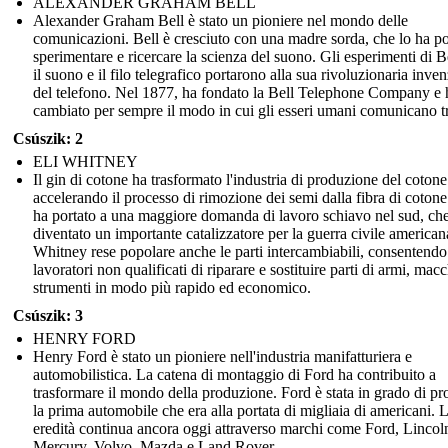
ALEXANDER GRAHAM BELL
Alexander Graham Bell è stato un pioniere nel mondo delle
comunicazioni. Bell è cresciuto con una madre sorda, che lo ha po
sperimentare e ricercare la scienza del suono. Gli esperimenti di B
il suono e il filo telegrafico portarono alla sua rivoluzionaria inve
del telefono. Nel 1877, ha fondato la Bell Telephone Company e 
cambiato per sempre il modo in cui gli esseri umani comunicano tr
Csúszik: 2
ELI WHITNEY
Il gin di cotone ha trasformato l'industria di produzione del cotone
accelerando il processo di rimozione dei semi dalla fibra di cotone
ha portato a una maggiore domanda di lavoro schiavo nel sud, ch
diventato un importante catalizzatore per la guerra civile american
Whitney rese popolare anche le parti intercambiabili, consentendo
lavoratori non qualificati di riparare e sostituire parti di armi, mac
strumenti in modo più rapido ed economico.
Csúszik: 3
HENRY FORD
Henry Ford è stato un pioniere nell'industria manifatturiera e
automobilistica. La catena di montaggio di Ford ha contribuito a
trasformare il mondo della produzione. Ford è stata in grado di pr
la prima automobile che era alla portata di migliaia di americani. 
eredità continua ancora oggi attraverso marchi come Ford, Lincol
Mercury, Volvo, Mazda e Land Rover.