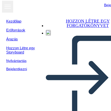
Beje
HOZZON LÉTRE EGY
Kezdőlap
FORGATÓKÖNYVET
Erőforrások
Árazás
Hozzon Létre egy
Storyboard
Nyilvántartás
Bejelentkezni
Le Grandi Menti Della
Rivoluzione Industriale