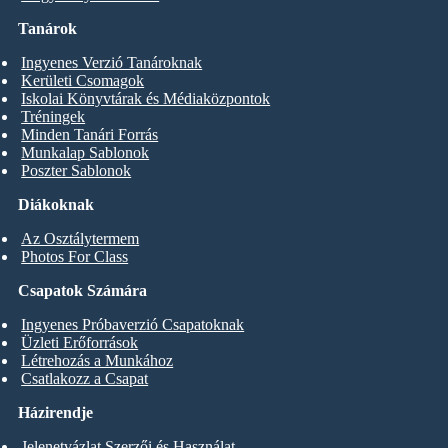
Tanárok
Ingyenes Verzió Tanároknak
Kerületi Csomagok
Iskolai Könyvtárak és Médiaközpontok
Tréningek
Minden Tanári Forrás
Munkalap Sablonok
Poszter Sablonok
Diákoknak
Az Osztálytermem
Photos For Class
Csapatok Számára
Ingyenes Próbaverzió Csapatoknak
Üzleti Erőforrások
Létrehozás a Munkához
Csatlakozz a Csapat
Házirendje
Jelenetvázlat Szerzői és Használat