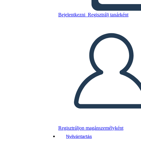
Bejelentkezni
Regisztrálj tanárként
Másolja ezt a forgatókönyvet
KÉSZÍTSEN EGY STORYBOARDOT
DIAVETÍTÉS LEJÁTSZÁSA
OLVASS NEKEM
Regisztráljon magánszemélyként
Nyilvántartás