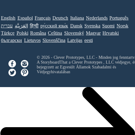
English
Español
Français
Deutsch
Italiana
Nederlands
Português
עברית
العَرَبِيَّة
हिन्दी
ру́сский язы́к
Dansk
Svenska
Suomi
Norsk
Türkçe
Polski
Româna
Ceština
Slovenský
Magyar
Hrvatski
български
Lietuvos
Slovenščina
Latvijas
eesti
© 2026 - Clever Prototypes, LLC - Minden jog fenntartv
A StoryboardThat a
Clever Prototypes , LLC
védjegye, é
bejegyzett az Egyesült Államok Szabadalmi és
Védjegyhivatalában