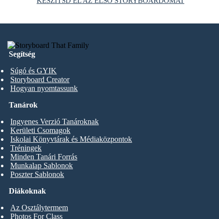
KÉSZÍTSD EL AZ ELSŐ STORYBOARDOMAT
Segítség
Súgó és GYIK
Storyboard Creator
Hogyan nyomtassunk
Tanárok
Ingyenes Verzió Tanároknak
Kerületi Csomagok
Iskolai Könyvtárak és Médiaközpontok
Tréningek
Minden Tanári Forrás
Munkalap Sablonok
Poszter Sablonok
Diákoknak
Az Osztálytermem
Photos For Class