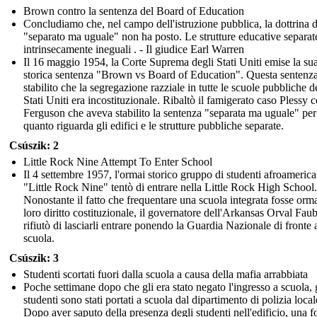
Brown contro la sentenza del Board of Education
Concludiamo che, nel campo dell'istruzione pubblica, la dottrina d
"separato ma uguale" non ha posto. Le strutture educative separat
intrinsecamente ineguali . - Il giudice Earl Warren
Il 16 maggio 1954, la Corte Suprema degli Stati Uniti emise la su
storica sentenza "Brown vs Board of Education". Questa sentenz
stabilito che la segregazione razziale in tutte le scuole pubbliche d
Stati Uniti era incostituzionale. Ribaltò il famigerato caso Plessy 
Ferguson che aveva stabilito la sentenza "separata ma uguale" per
quanto riguarda gli edifici e le strutture pubbliche separate.
Csúszik: 2
Little Rock Nine Attempt To Enter School
Il 4 settembre 1957, l'ormai storico gruppo di studenti afroamerica
"Little Rock Nine" tentò di entrare nella Little Rock High School.
Nonostante il fatto che frequentare una scuola integrata fosse orm
loro diritto costituzionale, il governatore dell'Arkansas Orval Faub
rifiutò di lasciarli entrare ponendo la Guardia Nazionale di fronte a
scuola.
Csúszik: 3
Studenti scortati fuori dalla scuola a causa della mafia arrabbiata
Poche settimane dopo che gli era stato negato l'ingresso a scuola, 
studenti sono stati portati a scuola dal dipartimento di polizia local
Dopo aver saputo della presenza degli studenti nell'edificio, una fo