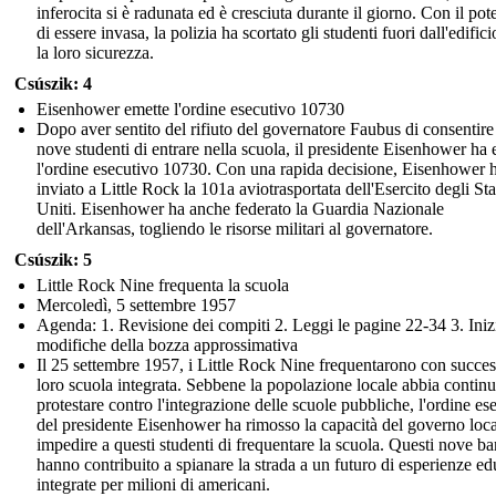
inferocita si è radunata ed è cresciuta durante il giorno. Con il pot
di essere invasa, la polizia ha scortato gli studenti fuori dall'edifici
la loro sicurezza.
Csúszik: 4
Eisenhower emette l'ordine esecutivo 10730
Dopo aver sentito del rifiuto del governatore Faubus di consentire
nove studenti di entrare nella scuola, il presidente Eisenhower ha
l'ordine esecutivo 10730. Con una rapida decisione, Eisenhower 
inviato a Little Rock la 101a aviotrasportata dell'Esercito degli Sta
Uniti. Eisenhower ha anche federato la Guardia Nazionale
dell'Arkansas, togliendo le risorse militari al governatore.
Csúszik: 5
Little Rock Nine frequenta la scuola
Mercoledì, 5 settembre 1957
Agenda: 1. Revisione dei compiti 2. Leggi le pagine 22-34 3. Inizi
modifiche della bozza approssimativa
Il 25 settembre 1957, i Little Rock Nine frequentarono con succes
loro scuola integrata. Sebbene la popolazione locale abbia continu
protestare contro l'integrazione delle scuole pubbliche, l'ordine es
del presidente Eisenhower ha rimosso la capacità del governo loca
impedire a questi studenti di frequentare la scuola. Questi nove b
hanno contribuito a spianare la strada a un futuro di esperienze ed
integrate per milioni di americani.