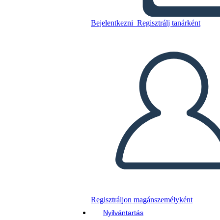
Bejelentkezni
Regisztrálj tanárként
Másolja ezt a forgatókönyvet
KÉSZÍTSEN EGY STORYBOARDOT
DIAVETÍTÉS LEJÁTSZÁSA
OLVASS NEKEM
Regisztráljon magánszemélyként
Nyilvántartás