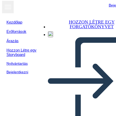
Beje
HOZZON LÉTRE EGY
Kezdőlap
FORGATÓKÖNYVET
Erőforrások
Árazás
Hozzon Létre egy
Storyboard
Nyilvántartás
Bejelentkezni
Little Rock Nine Timeline