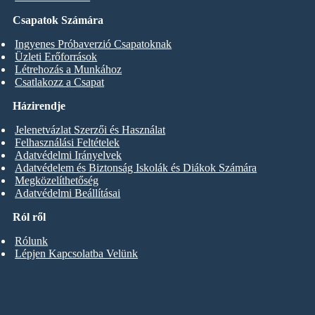
Csapatok Számára
Ingyenes Próbaverzió Csapatoknak
Üzleti Erőforrások
Létrehozás a Munkához
Csatlakozz a Csapat
Házirendje
Jelenetvázlat Szerzői és Használat
Felhasználási Feltételek
Adatvédelmi Irányelvek
Adatvédelem és Biztonság Iskolák és Diákok Számára
Megközelíthetőség
Adatvédelmi Beállításai
Ról ről
Rólunk
Lépjen Kapcsolatba Velünk