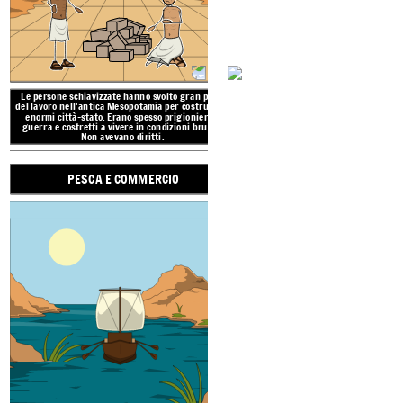
Le colture principali nell'antica Mesopotamia erano
orzo
e
grano. Coltivano anche piselli, fagioli, lenticchie, cetrioli,
porri, lattughe, aglio, uva, mele, meloni e fichi. Hanno usato il
cuneiforme per tenere i registri. Animali come gli asini hanno
aiutato con il primo aratro!
Le persone schiavizzate hanno svolto gran parte
del lavoro nell'antica Mesopotamia per costruire le
ECONOMIA ME
enormi città-stato. Erano spesso prigionieri di
guerra e costretti a vivere in condizioni brutali.
Non avevano diritti.
PESCA E COMMERCIO
AGRICO