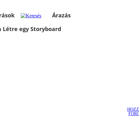
rások
Árazás
 Létre egy Storyboard
HOZZ
FOR