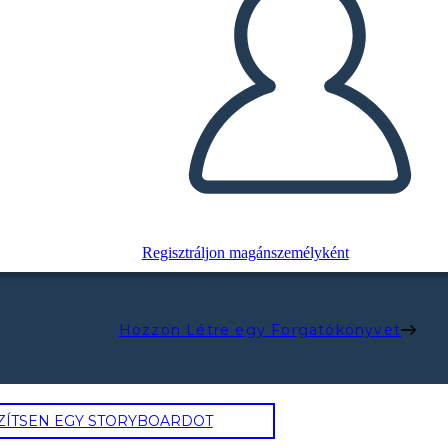
Regisztráljon magánszemélyként
Hozzon Létre egy Forgatókönyvet
ZÍTSEN EGY STORYBOARDOT