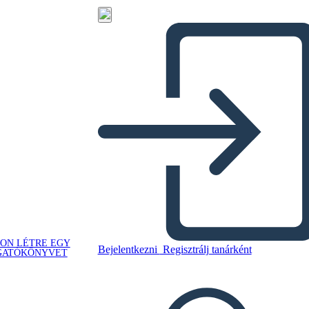
ON LÉTRE EGY
Bejelentkezni
Regisztrálj tanárként
GATÓKÖNYVET