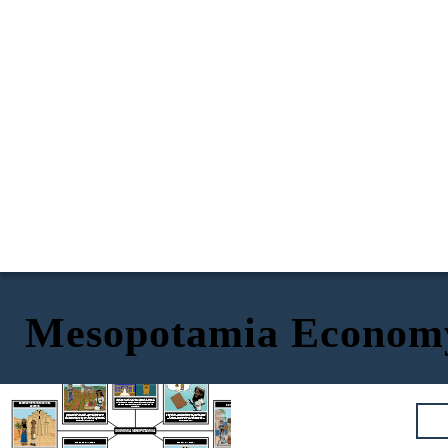
Mesopotamia Econom
ARTIGIANI E ARTIGIANI
AGRICOLTURA
SCRIBA
SACERDOTI E FUNZIONARI DEL
COMMERCIANTI
GOVERNO
Vasai, scultori, gioiellieri, fabbri, falegnami e scalpellini hanno realizzato incredibili opere d'arte che sono state utilizzate per la musica, la decorazione, per onorare re, dei, dee e rappresentare eventi importanti e la vita quotidiana.
Le colture principali nell'antica Mesopotamia erano
orzo
e grano. Coltivano anche piselli, fagioli, lenticchie, cetrioli, porri, lattughe, aglio, uva, mele, meloni e fichi. Hanno usato il cuneiforme per tenere i registri. Animali come gli asini hanno aiutato con il primo aratro!
Gli scribi erano molto rispettati ed erano importanti custodi di registri oltre che poeti, scrittori e insegnanti. L'Epopea di Gilgamesh è considerata la prima opera letteraria sopravvissuta e descrive la vita e le avventure del semidio Sumero Re di Uruk.
ECONOMIA MESOPOTAMICA
PESCA E COMMERCIO
PERSONE INGLESI