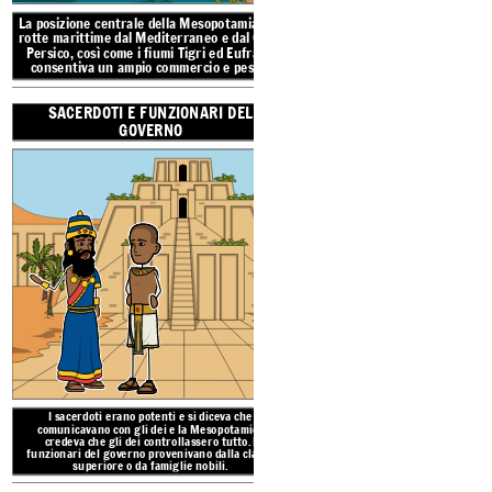
La posizione centrale della Mesopotamia con
rotte marittime dal Mediterraneo e dal Golfo
Persico, così come i fiumi Tigri ed Eufrate,
SACERDOTI E FU
consentiva un ampio commercio e pesca.
GOVE
SACERDOTI E FUNZIONARI DEL
GOVERNO
Le colture principali nell'ant
grano. Coltivano anche piselli, f
porri, lattughe, aglio, uva, mele,
cuneiforme per tenere i registri
aiutato con il 
PESCA E C
ARTIGIANI E
I sacerdoti erano potenti e si diceva che
comunicavano con gli dei e la Mesopotamica
I sacerdoti erano pote
credeva che gli dei controllassero tutto. I
funzionari del governo provenivano dalla classe
comunicavano con gli d
superiore o da famiglie nobili.
credeva che gli dei con
funzionari del governo pr