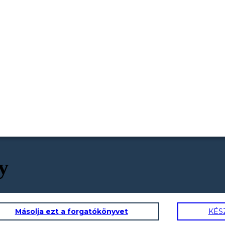
y
Másolja ezt a forgatókönyvet
KÉS