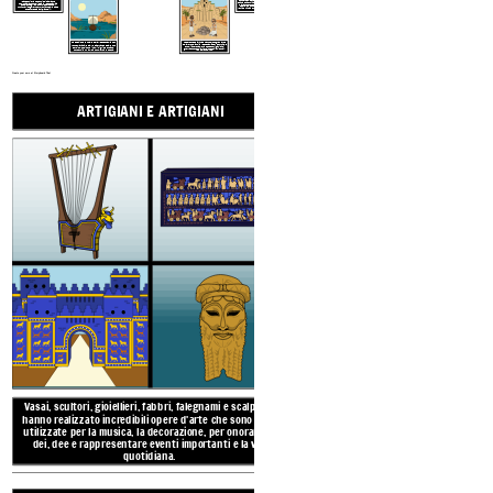
I sacerdoti erano potenti e si diceva che comunicavano con gli dei e la Mesopotamica credeva che gli dei controllassero tutto. I funzionari del governo provenivano dalla classe superiore o da famiglie nobili.
I commercianti scambiavano cibo, vestiti, gioielli, vino e altri beni tra le città utilizzando un sistema di baratto. Ad esempio, un agricoltore potrebbe scambiare capre o frutta in cambio di ceramiche o mobili. Gli scambi erano ufficiali e spesso venivano "firmati" con l'impressione di un sigillo cilindrico in argilla.
La posizione centrale della Mesopotamia con
rotte marittime dal Mediterraneo e dal Golfo
Persico, così come i fiumi Tigri ed Eufrate,
consentiva un ampio commercio e pesca.
Le persone schiavizzate hanno svolto gran parte del lavoro nell'antica Mesopotamia per costruire le enormi città-stato. Erano spesso prigionieri di guerra e costretti a vivere in condizioni brutali. Non avevano diritti.
Create your own at Storyboard That
ARTIGIANI E ARTIGIANI
SCRI
Vasai, scultori, gioiellieri, fabbri, falegnami e scalpellini
hanno realizzato incredibili opere d'arte che sono state
utilizzate per la musica, la decorazione, per onorare re,
dei, dee e rappresentare eventi importanti e la vita
quotidiana.