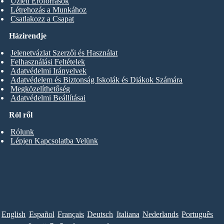
Üzleti Erőforrások
Létrehozás a Munkához
Csatlakozz a Csapat
Házirendje
Jelenetvázlat Szerzői és Használat
Felhasználási Feltételek
Adatvédelmi Irányelvek
Adatvédelem és Biztonság Iskolák és Diákok Számára
Megközelíthetőség
Adatvédelmi Beállításai
Ról ről
Rólunk
Lépjen Kapcsolatba Velünk
English
Español
Français
Deutsch
Italiana
Nederlands
Português