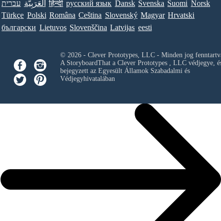
עברית
العَرَبِيَّة
हिन्दी
ру́сский язы́к
Dansk
Svenska
Suomi
Norsk
Türkçe
Polski
Româna
Ceština
Slovenský
Magyar
Hrvatski
български
Lietuvos
Slovenščina
Latvijas
eesti
© 2026 - Clever Prototypes, LLC - Minden jog fenntartv
A StoryboardThat a
Clever Prototypes , LLC
védjegye, é
bejegyzett az Egyesült Államok Szabadalmi és
Védjegyhivatalában