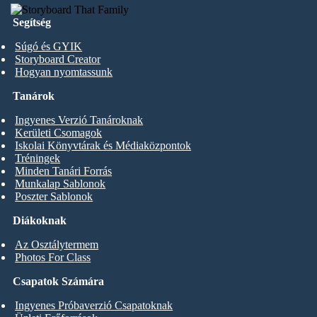
Segítség
Súgó és GYIK
Storyboard Creator
Hogyan nyomtassunk
Tanárok
Ingyenes Verzió Tanároknak
Kerületi Csomagok
Iskolai Könyvtárak és Médiaközpontok
Tréningek
Minden Tanári Forrás
Munkalap Sablonok
Poszter Sablonok
Diákoknak
Az Osztálytermem
Photos For Class
Csapatok Számára
Ingyenes Próbaverzió Csapatoknak