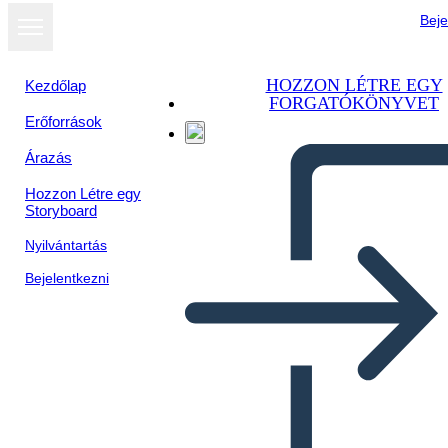
Beje
HOZZON LÉTRE EGY
Kezdőlap
FORGATÓKÖNYVET
Erőforrások
Árazás
Hozzon Létre egy
Storyboard
Nyilvántartás
Bejelentkezni
Nuovo Modello di Indagine
Crea Pagina 2