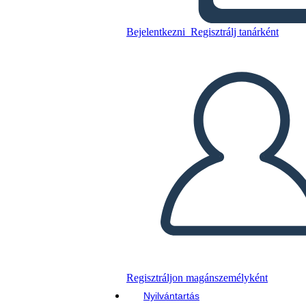
Bejelentkezni
Regisztrálj tanárként
Másolja ezt a forgatókönyvet
KÉSZÍTSEN EGY STORYBOARDOT
DIAVETÍTÉS LEJÁTSZÁSA
OLVASS NEKEM
Regisztráljon magánszemélyként
Nyilvántartás