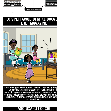
I Black Panthers sono stati fondati nel 1966 a Oakland, in
Le sorelle Gaither amano cantare insieme a Dry
California, da Huey Newton e Bobby Seale come reazione
Your Eyes di Brenda and the Tabulations, una
alla brutalità della polizia e al razzismo sistemico. Mirava
canzone popolare suonata alla radio alla fine degli
a sviluppare nuove forme di politica per affrontare la
anni '60. Per le ragazze, era una canzone sulla
povertà e il razzismo. Erano anche noti per la resistenza
partenza della madre e aveva un significato
militante.
speciale per loro.
ALLUSIONI IN
UNA PAZZA ESTATE
Create your own at Storyboard That
LO SPETTACOLO DI MIKE DOUGLAS
E JET MAGAZINE
ASCIUGA G
DI BRENDA E L
JET
Il Mike Douglas Show era uno spettacolo di varietà negli anni
'60 che invitava gli intrattenitori neri a esibirsi in un
momento in cui i neri erano sottorappresentati nei media. Jet
era una rivista che correva dal 1951 al 2014 e si concentrava
su notizie, cultura e intrattenimento legati alla comunità
afroamericana.
ASCIUGA GLI OCCHI
Le sorelle Gaither amano