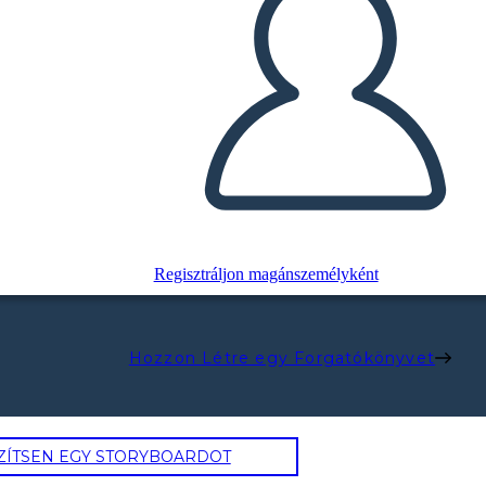
Regisztráljon magánszemélyként
Hozzon Létre egy Forgatókönyvet
ZÍTSEN EGY STORYBOARDOT