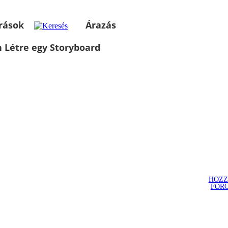
rások
Árazás
 Létre egy Storyboard
HOZZ
FOR