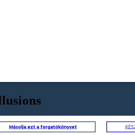
lusions
Másolja ezt a forgatókönyvet
KÉS