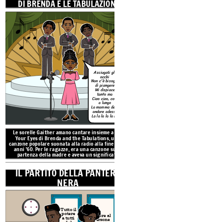
DI BRENDA E LE TABULAZIONI
Your Eyes di Brenda and
canzone popolare suonata al
anni '60. Per le ragazze,
partenza della madre e 
speciale p
ALLUSIONI IN
UNA PAZZA ESTATE
Asciugati gli
occhi
Non c'è bisogno
di piangere
Mi dispiace
tanto ma
Ciao ciao, così
a lungo
La mamma deve
andare adesso
La la la la la la
LO SPETTACOLO D
Le sorelle Gaither amano cantare insieme a Dry
E JET M
Your Eyes di Brenda and the Tabulations, una
canzone popolare suonata alla radio alla fine degli
anni '60. Per le ragazze, era una canzone sulla
partenza della madre e aveva un significato
speciale per loro.
IL PARTITO DELLA PANTERA
NERA
JET
Tutto il
potere
Potere al
a tutti
Persone