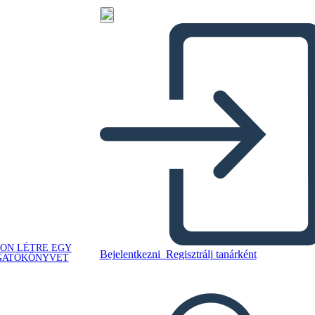
ON LÉTRE EGY
Bejelentkezni
Regisztrálj tanárként
GATÓKÖNYVET