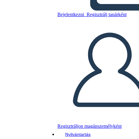
Bejelentkezni
Regisztrálj tanárként
Másolja ezt a forgatókönyvet
KÉSZÍTSEN EGY STORYBOARDOT
DIAVETÍTÉS LEJÁTSZÁSA
OLVASS NEKEM
Regisztráljon magánszemélyként
Nyilvántartás