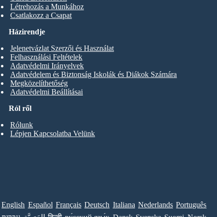
Létrehozás a Munkához
Csatlakozz a Csapat
Házirendje
Jelenetvázlat Szerzői és Használat
Felhasználási Feltételek
Adatvédelmi Irányelvek
Adatvédelem és Biztonság Iskolák és Diákok Számára
Megközelíthetőség
Adatvédelmi Beállításai
Ról ről
Rólunk
Lépjen Kapcsolatba Velünk
English
Español
Français
Deutsch
Italiana
Nederlands
Português