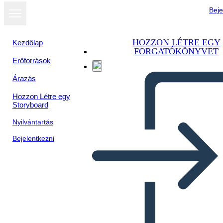
Beje
HOZZON LÉTRE EGY
Kezdőlap
FORGATÓKÖNYVET
Erőforrások
Árazás
Hozzon Létre egy
Storyboard
Nyilvántartás
Bejelentkezni
Perché il Voto è Importante