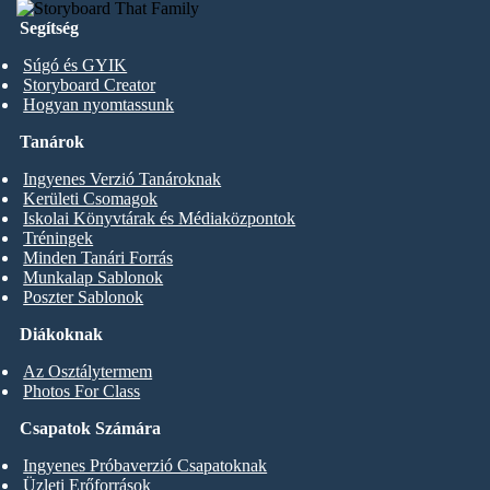
Segítség
Súgó és GYIK
Storyboard Creator
Hogyan nyomtassunk
Tanárok
Ingyenes Verzió Tanároknak
Kerületi Csomagok
Iskolai Könyvtárak és Médiaközpontok
Tréningek
Minden Tanári Forrás
Munkalap Sablonok
Poszter Sablonok
Diákoknak
Az Osztálytermem
Photos For Class
Csapatok Számára
Ingyenes Próbaverzió Csapatoknak
Üzleti Erőforrások