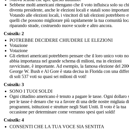
Sebbene molti americani ritengano che il voto influisca solo su ch
diventa presidente, anche le elezioni locali e statali sono important
Votando alle elezioni locali, i vincitori di tali elezioni potrebbero e
quelli che possono migliorare più rapidamente la tua comunità loc
riparando strade, costruendo nuove scuole e altro ancora.
Csúszik: 2
POTREBBE DECIDERE CHIUDERE LE ELEZIONI
Votazione
Votazione
Gli elettori americani potrebbero pensare che il loro unico voto n
abbia importanza nel grande schema di milioni, ma in elezioni
ravvicinate, è importante. Ad esempio, la famosa elezione del 200
George W. Bush e Al Gore è stata decisa in Florida con una diffe
di soli 537 voti su quasi sei milioni di voti!
Csúszik: 3
SONO I TUOI SOLDI
Ogni cittadino americano è tenuto a pagare le tasse. Ogni dollaro 
per le tasse è denaro che va a favore di una delle nostre migliaia d
programmi, istituzioni e strutture negli Stati Uniti. Il voto è la tua
occasione per determinare come verranno spesi quei soldi!
Csúszik: 4
CONSENTI CHE LA TUA VOCE SIA SENTITA