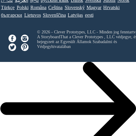
עברית
العَرَبِيَّة
हिन्दी
ру́сский язы́к
Dansk
Svenska
Suomi
Norsk
Türkçe
Polski
Româna
Ceština
Slovenský
Magyar
Hrvatski
български
Lietuvos
Slovenščina
Latvijas
eesti
© 2026 - Clever Prototypes, LLC - Minden jog fenntartv
A StoryboardThat a
Clever Prototypes , LLC
védjegye, é
bejegyzett az Egyesült Államok Szabadalmi és
Védjegyhivatalában