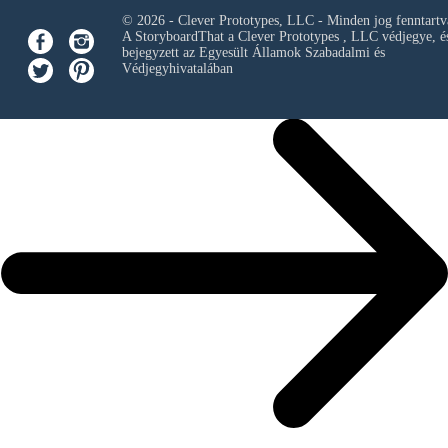
© 2026 - Clever Prototypes, LLC - Minden jog fenntartv
A StoryboardThat a
Clever Prototypes , LLC
védjegye, é
bejegyzett az Egyesült Államok Szabadalmi és
Védjegyhivatalában