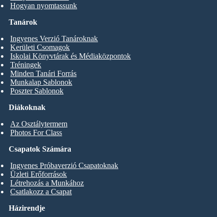
Hogyan nyomtassunk
Tanárok
Ingyenes Verzió Tanároknak
Kerületi Csomagok
Iskolai Könyvtárak és Médiaközpontok
Tréningek
Minden Tanári Forrás
Munkalap Sablonok
Poszter Sablonok
Diákoknak
Az Osztálytermem
Photos For Class
Csapatok Számára
Ingyenes Próbaverzió Csapatoknak
Üzleti Erőforrások
Létrehozás a Munkához
Csatlakozz a Csapat
Házirendje