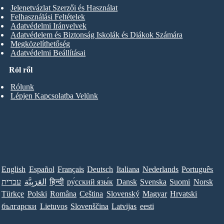
Jelenetvázlat Szerzői és Használat
Felhasználási Feltételek
Adatvédelmi Irányelvek
Adatvédelem és Biztonság Iskolák és Diákok Számára
Megközelíthetőség
Adatvédelmi Beállításai
Ról ről
Rólunk
Lépjen Kapcsolatba Velünk
English
Español
Français
Deutsch
Italiana
Nederlands
Português
עברית
العَرَبِيَّة
हिन्दी
ру́сский язы́к
Dansk
Svenska
Suomi
Norsk
Türkçe
Polski
Româna
Ceština
Slovenský
Magyar
Hrvatski
български
Lietuvos
Slovenščina
Latvijas
eesti