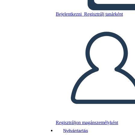
Gables
Bejelentkezni
Regisztrálj tanárként
Másolja ezt a forgatókönyvet
KÉSZÍTSEN EGY STORYBOARDOT
DIAVETÍTÉS LEJÁTSZÁSA
OLVASS NEKEM
Regisztráljon magánszemélyként
Nyilvántartás