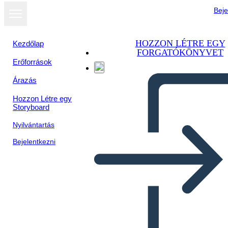
Beje
HOZZON LÉTRE EGY
Kezdőlap
FORGATÓKÖNYVET
Erőforrások
Árazás
Hozzon Létre egy
Storyboard
Nyilvántartás
Bejelentkezni
Personaggi di Anne of Green