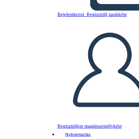
Bejelentkezni
Regisztrálj tanárként
Másolja ezt a forgatókönyvet
KÉSZÍTSEN EGY STORYBOARDOT
DIAVETÍTÉS LEJÁTSZÁSA
OLVASS NEKEM
Regisztráljon magánszemélyként
Nyilvántartás