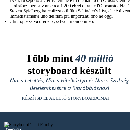
1974, fu sepolto a Gerusalemme e fu dichiarato un Giusto Gentile 
suoi sforzi per salvare circa 1.200 ebrei durante l'Olocausto. Nel 
Steven Spielberg ha realizzato il film Schindler's List, che è diven
immediatamente uno dei film più importanti fino ad oggi.
Chiunque salva una vita, salva il mondo intero.
Több mint
40 millió
storyboard készült
Nincs Letöltés, Nincs Hitelkártya és Nincs Szükség
Bejelentkezésre a Kipróbáláshoz!
KÉSZÍTSD EL AZ ELSŐ STORYBOARDOMAT
Segítség