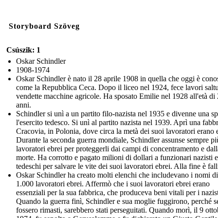
Storyboard Szöveg
Csúszik: 1
Oskar Schindler
1908-1974
Oskar Schindler è nato il 28 aprile 1908 in quella che oggi è cono
come la Repubblica Ceca. Dopo il liceo nel 1924, fece lavori saltu
vendette macchine agricole. Ha sposato Emilie nel 1928 all'età di
anni.
Schindler si unì a un partito filo-nazista nel 1935 e divenne una sp
l'esercito tedesco. Si unì al partito nazista nel 1939. Aprì una fabb
Cracovia, in Polonia, dove circa la metà dei suoi lavoratori erano 
Durante la seconda guerra mondiale, Schindler assunse sempre pi
lavoratori ebrei per proteggerli dai campi di concentramento e dall
morte. Ha corrotto e pagato milioni di dollari a funzionari nazisti e
tedeschi per salvare le vite dei suoi lavoratori ebrei. Alla fine è fall
Oskar Schindler ha creato molti elenchi che includevano i nomi di
1.000 lavoratori ebrei. Affermò che i suoi lavoratori ebrei erano
essenziali per la sua fabbrica, che produceva beni vitali per i nazist
Quando la guerra finì, Schindler e sua moglie fuggirono, perché s
fossero rimasti, sarebbero stati perseguitati. Quando morì, il 9 otto