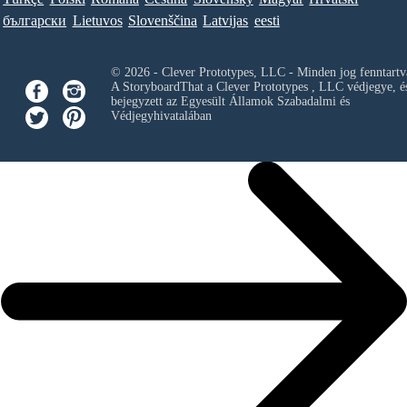
български
Lietuvos
Slovenščina
Latvijas
eesti
© 2026 - Clever Prototypes, LLC - Minden jog fenntartv
A StoryboardThat a
Clever Prototypes , LLC
védjegye, é
bejegyzett az Egyesült Államok Szabadalmi és
Védjegyhivatalában