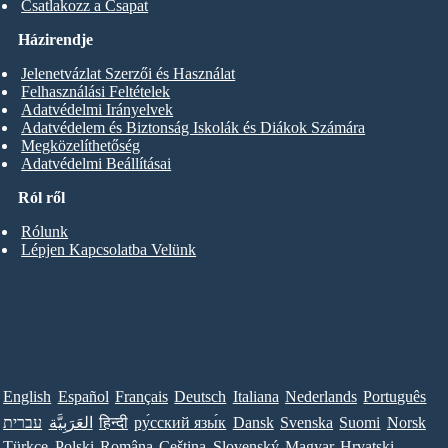
Csatlakozz a Csapat
Házirendje
Jelenetvázlat Szerzői és Használat
Felhasználási Feltételek
Adatvédelmi Irányelvek
Adatvédelem és Biztonság Iskolák és Diákok Számára
Megközelíthetőség
Adatvédelmi Beállításai
Ról ről
Rólunk
Lépjen Kapcsolatba Velünk
English
Español
Français
Deutsch
Italiana
Nederlands
Português
עברית
العَرَبِيَّة
हिन्दी
ру́сский язы́к
Dansk
Svenska
Suomi
Norsk
Türkçe
Polski
Româna
Ceština
Slovenský
Magyar
Hrvatski