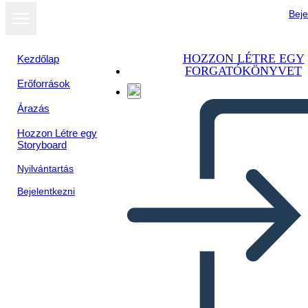
Beje
HOZZON LÉTRE EGY
Kezdőlap
FORGATÓKÖNYVET
Erőforrások
Árazás
Hozzon Létre egy
Storyboard
Nyilvántartás
Bejelentkezni
Poster bio di Schindler