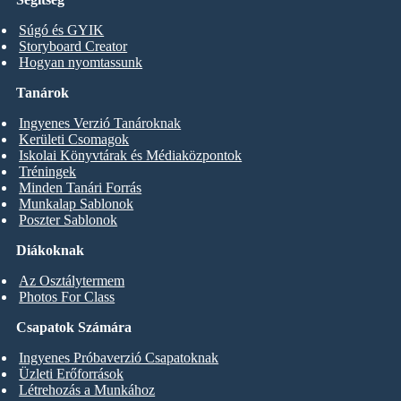
Súgó és GYIK
Storyboard Creator
Hogyan nyomtassunk
Tanárok
Ingyenes Verzió Tanároknak
Kerületi Csomagok
Iskolai Könyvtárak és Médiaközpontok
Tréningek
Minden Tanári Forrás
Munkalap Sablonok
Poszter Sablonok
Diákoknak
Az Osztálytermem
Photos For Class
Csapatok Számára
Ingyenes Próbaverzió Csapatoknak
Üzleti Erőforrások
Létrehozás a Munkához