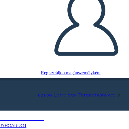
Regisztráljon magánszemélyként
Hozzon Létre egy Forgatókönyvet
ORYBOARDOT