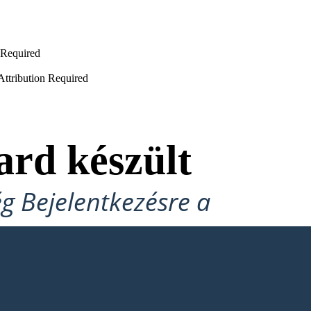
 Required
Attribution Required
ard készült
ég Bejelentkezésre a