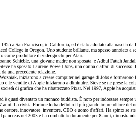
o 1955 a San Francisco, in California, ed è stato adottato alla nascita da
eed College in Oregon. Uno studente brillante, ma spesso annoiato a scuo
oro come produttore di videogiochi per Atari.
 Joanne Schieble, una giovane madre non sposata, e Adbul Fattah Jandali, u
eve ha sposato Laurene Powell Jobs, una donna d'affari di successo. I
a da una precedente relazione.
e Wozniak, iniziarono a creare computer nel garage di Jobs e formarono
 le vendite di Apple iniziarono a diminuire. Steve se ne prese la colpa
ocietà di grafica che ha ribattezzato Pixar. Nel 1997, Apple ha acquist
eo ed è quasi diventato un monaco buddista. È noto per indossare sempre 
i 27 anni. La rivista Fortune lo ha definito il più grande imprenditore de
 oratore, innovatore, inventore, CEO e uomo d'affari. Ha spinto se stess
al pancreas nel 2003 e ha combattuto duramente per 8 anni, dimostrando 