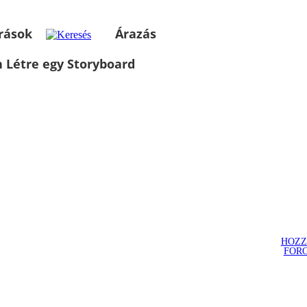
rások
Árazás
 Létre egy Storyboard
HOZZ
FOR