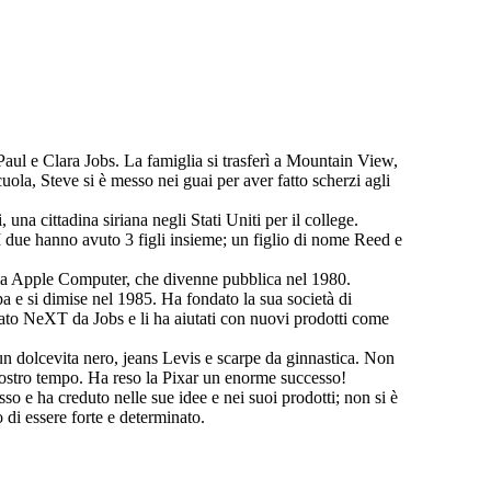
 Paul e Clara Jobs. La famiglia si trasferì a Mountain View,
la, Steve si è messo nei guai per aver fatto scherzi agli
na cittadina siriana negli Stati Uniti per il college.
 due hanno avuto 3 figli insieme; un figlio di nome Reed e
 la Apple Computer, che divenne pubblica nel 1980.
 e si dimise nel 1985. Ha fondato la sua società di
ato NeXT da Jobs e li ha aiutati con nuovi prodotti come
un dolcevita nero, jeans Levis e scarpe da ginnastica. Non
l nostro tempo. Ha reso la Pixar un enorme successo!
o e ha creduto nelle sue idee e nei suoi prodotti; non si è
di essere forte e determinato.