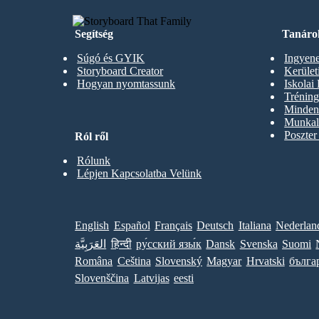
Segítség
Tanáro
Súgó és GYIK
Ingyene
Storyboard Creator
Kerüle
Hogyan nyomtassunk
Iskolai
Trénin
Minden 
Munkal
Poszter
Ról ről
Rólunk
Lépjen Kapcsolatba Velünk
English
Español
Français
Deutsch
Italiana
Nederlan
العَرَبِيَّة
हिन्दी
ру́сский язы́к
Dansk
Svenska
Suomi
Româna
Ceština
Slovenský
Magyar
Hrvatski
бълга
Slovenščina
Latvijas
eesti