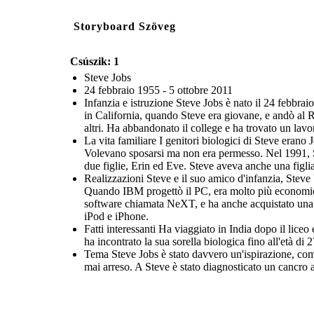
Storyboard Szöveg
Csúszik: 1
Steve Jobs
24 febbraio 1955 - 5 ottobre 2011
Infanzia e istruzione Steve Jobs è nato il 24 febbrai
in California, quando Steve era giovane, e andò al R
altri. Ha abbandonato il college e ha trovato un lav
La vita familiare I genitori biologici di Steve erano
Volevano sposarsi ma non era permesso. Nel 1991, St
due figlie, Erin ed Eve. Steve aveva anche una figli
Realizzazioni Steve e il suo amico d'infanzia, Stev
Quando IBM progettò il PC, era molto più economico e
software chiamata NeXT, e ha anche acquistato una s
iPod e iPhone.
Fatti interessanti Ha viaggiato in India dopo il lic
ha incontrato la sua sorella biologica fino all'età d
Tema Steve Jobs è stato davvero un'ispirazione, come
mai arreso. A Steve è stato diagnosticato un cancro 