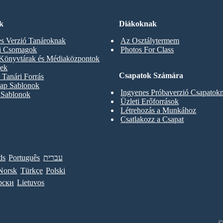
k
Diákoknak
s Verzió Tanároknak
Az Osztálytermem
ti Csomagok
Photos For Class
 Könyvtárak és Médiaközpontok
gek
Csapatok Számára
Tanári Forrás
ap Sablonok
Ingyenes Próbaverzió Csapatok
 Sablonok
Üzleti Erőforrások
Létrehozás a Munkához
Csatlakozz a Csapat
ds
Português
עברית
Norsk
Türkçe
Polski
рски
Lietuvos
©