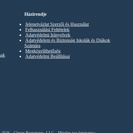
Házirendje
Jelenetvázlat Szerzői és Használat
Felhasználási Feltételek
Adatvédelmi Irányelvek
Adatvédelem és Biztonság Iskolák és Diákok
Számára
Megközelíthetőség
nak
Adatvédelmi Beállításai
 2026 - Clever Prototypes, LLC - Minden jog fenntartva.