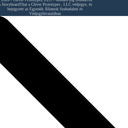
 StoryboardThat a
Clever Prototypes , LLC
védjegye, és
bejegyzett az Egyesült Államok Szabadalmi és
Védjegyhivatalában