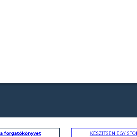
 a forgatókönyvet
KÉSZÍTSEN EGY ST