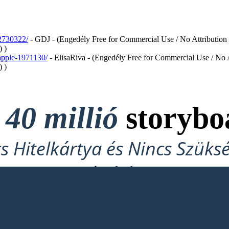
-2730322/
- GDJ - (Engedély Free for Commercial Use / No Attribution
) )
apple-1971130/
- ElisaRiva - (Engedély Free for Commercial Use / No 
) )
t
40 millió
storybo
cs Hitelkártya és Nincs Szüks
Kipróbáláshoz!
OARDOMAT