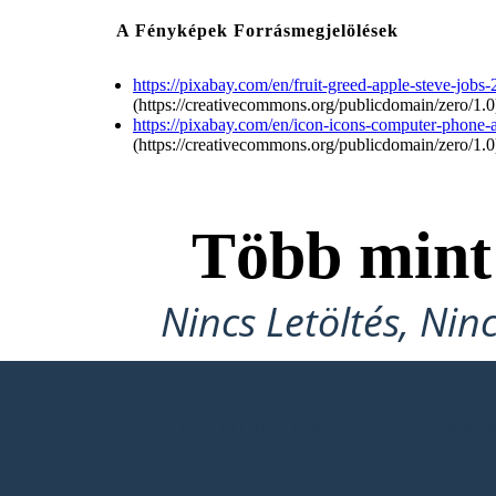
A Fényképek Forrásmegjelölések
https://pixabay.com/en/fruit-greed-apple-steve-jobs
(https://creativecommons.org/publicdomain/zero/1.0
https://pixabay.com/en/icon-icons-computer-phone-
(https://creativecommons.org/publicdomain/zero/1.0
Több min
Nincs Letöltés, Nin
KÉSZÍTSD EL AZ ELSŐ STORYB