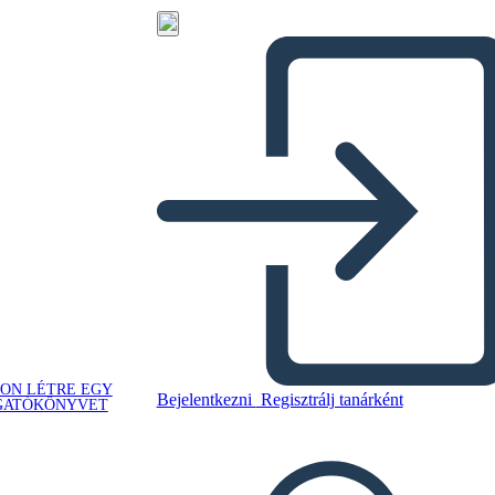
ON LÉTRE EGY
Bejelentkezni
Regisztrálj tanárként
GATÓKÖNYVET