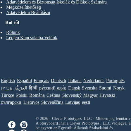
Adatvédelem és Biztonság Iskolák és Diákok Számára
Megközelíthetőség
Adatvédelmi Beállításai
Ról ről
Rólunk
Lépjen Kapcsolatba Velünk
English
Español
Français
Deutsch
Italiana
Nederlands
Português
עברית
العَرَبِيَّة
हिन्दी
ру́сский язы́к
Dansk
Svenska
Suomi
Norsk
Türkçe
Polski
Româna
Ceština
Slovenský
Magyar
Hrvatski
български
Lietuvos
Slovenščina
Latvijas
eesti
© 2026 - Clever Prototypes, LLC - Minden jog fenntartv
A StoryboardThat a
Clever Prototypes , LLC
védjegye, é
bejegyzett az Egyesült Államok Szabadalmi és