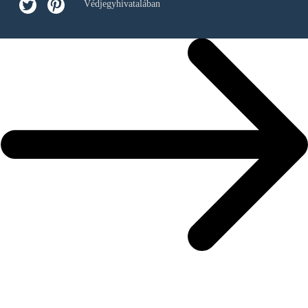
Védjegyhivatalában