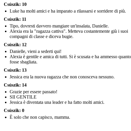
Csúszik: 10
Luke ha molti amici e ha imparato a rilassarsi e sorridere di più.
Csúszik: 11
Tipo, dovresti davvero mangiare un'insalata, Danielle.
Alexia era la "ragazza cattiva". Metteva costantemente giù i suoi
compagni di classe e diceva bugie.
Csúszik: 12
Danielle, vieni a sederti qui!
Alexia è gentile e amica di tutti. Si è scusata e ha ammesso quanto
fosse sbagliata.
Csúszik: 13
Jessica era la nuova ragazza che non conosceva nessuno.
Csúszik: 14
Grazie per essere passato!
SII GENTILE
Jessica è diventata una leader e ha fatto molti amici.
Csúszik: 0
È solo che non capisco, mamma.