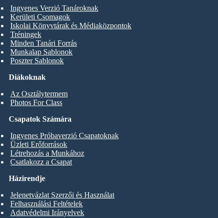
Ingyenes Verzió Tanároknak
Kerületi Csomagok
Iskolai Könyvtárak és Médiaközpontok
Tréningek
Minden Tanári Forrás
Munkalap Sablonok
Poszter Sablonok
Diákoknak
Az Osztálytermem
Photos For Class
Csapatok Számára
Ingyenes Próbaverzió Csapatoknak
Üzleti Erőforrások
Létrehozás a Munkához
Csatlakozz a Csapat
Házirendje
Jelenetvázlat Szerzői és Használat
Felhasználási Feltételek
Adatvédelmi Irányelvek