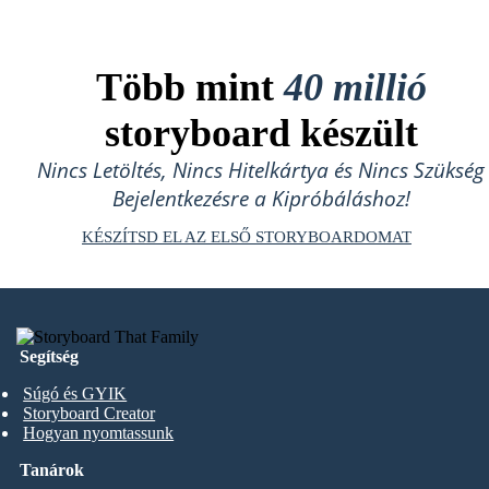
Több mint
40 millió
storyboard készült
Nincs Letöltés, Nincs Hitelkártya és Nincs Szükség
Bejelentkezésre a Kipróbáláshoz!
KÉSZÍTSD EL AZ ELSŐ STORYBOARDOMAT
Segítség
Súgó és GYIK
Storyboard Creator
Hogyan nyomtassunk
Tanárok