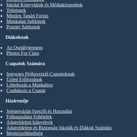
Iskolai Könyvtárak és Médiaközpontok
Tréningek
Minden Tanári Forrás
Munkalap Sablonok
Poszter Sablonok
Diákoknak
Az Osztálytermem
Photos For Class
Csapatok Számára
Ingyenes Próbaverzió Csapatoknak
Üzleti Erőforrások
Létrehozás a Munkához
Csatlakozz a Csapat
Házirendje
Jelenetvázlat Szerzői és Használat
Felhasználási Feltételek
Adatvédelmi Irányelvek
Adatvédelem és Biztonság Iskolák és Diákok Számára
Megközelíthetőség