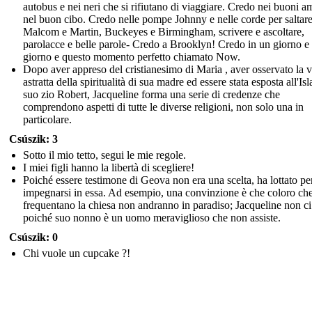
autobus e nei neri che si rifiutano di viaggiare. Credo nei buoni am
nel buon cibo. Credo nelle pompe Johnny e nelle corde per saltare
Malcom e Martin, Buckeyes e Birmingham, scrivere e ascoltare,
parolacce e belle parole- Credo a Brooklyn! Credo in un giorno e
giorno e questo momento perfetto chiamato Now.
Dopo aver appreso del cristianesimo di Maria , aver osservato la v
astratta della spiritualità di sua madre ed essere stata esposta all'Is
suo zio Robert, Jacqueline forma una serie di credenze che
comprendono aspetti di tutte le diverse religioni, non solo una in
particolare.
Csúszik: 3
Sotto il mio tetto, segui le mie regole.
I miei figli hanno la libertà di scegliere!
Poiché essere testimone di Geova non era una scelta, ha lottato pe
impegnarsi in essa. Ad esempio, una convinzione è che coloro ch
frequentano la chiesa non andranno in paradiso; Jacqueline non ci
poiché suo nonno è un uomo meraviglioso che non assiste.
Csúszik: 0
Chi vuole un cupcake ?!