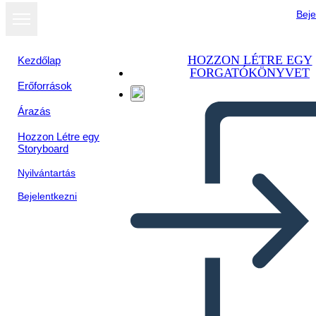
Beje
HOZZON LÉTRE EGY
Kezdőlap
FORGATÓKÖNYVET
Erőforrások
Árazás
Hozzon Létre egy
Storyboard
Nyilvántartás
Bejelentkezni
Prova del Testo di Sogno