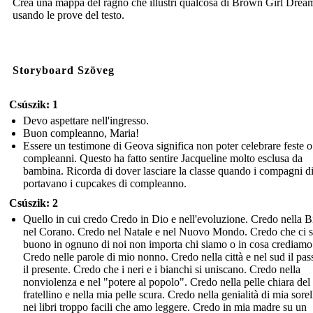
Crea una mappa del ragno che illustri qualcosa di Brown Girl Drea
usando le prove del testo.
Storyboard Szöveg
Csúszik: 1
Devo aspettare nell'ingresso.
Buon compleanno, Maria!
Essere un testimone di Geova significa non poter celebrare feste o
compleanni. Questo ha fatto sentire Jacqueline molto esclusa da
bambina. Ricorda di dover lasciare la classe quando i compagni di
portavano i cupcakes di compleanno.
Csúszik: 2
Quello in cui credo Credo in Dio e nell'evoluzione. Credo nella B
nel Corano. Credo nel Natale e nel Nuovo Mondo. Credo che ci s
buono in ognuno di noi non importa chi siamo o in cosa crediamo
Credo nelle parole di mio nonno. Credo nella città e nel sud il pas
il presente. Credo che i neri e i bianchi si uniscano. Credo nella
nonviolenza e nel "potere al popolo". Credo nella pelle chiara del
fratellino e nella mia pelle scura. Credo nella genialità di mia sorel
nei libri troppo facili che amo leggere. Credo in mia madre su un