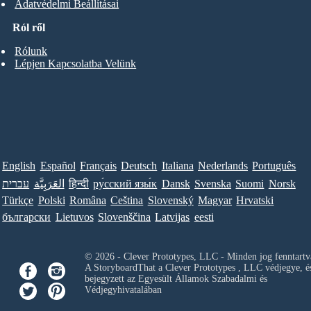
Adatvédelmi Beállításai
Ról ről
Rólunk
Lépjen Kapcsolatba Velünk
English
Español
Français
Deutsch
Italiana
Nederlands
Português
עברית
العَرَبِيَّة
हिन्दी
ру́сский язы́к
Dansk
Svenska
Suomi
Norsk
Türkçe
Polski
Româna
Ceština
Slovenský
Magyar
Hrvatski
български
Lietuvos
Slovenščina
Latvijas
eesti
© 2026 - Clever Prototypes, LLC - Minden jog fenntartv
A StoryboardThat a
Clever Prototypes , LLC
védjegye, é
bejegyzett az Egyesült Államok Szabadalmi és
Védjegyhivatalában