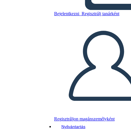
Della Ragazza Marrone
Bejelentkezni
Regisztrálj tanárként
Másolja ezt a forgatókönyvet
KÉSZÍTSEN EGY STORYBOARDOT
DIAVETÍTÉS LEJÁTSZÁSA
OLVASS NEKEM
Regisztráljon magánszemélyként
Nyilvántartás