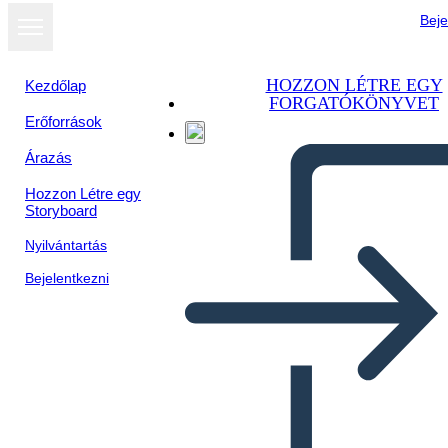
Beje
HOZZON LÉTRE EGY
Kezdőlap
FORGATÓKÖNYVET
Erőforrások
Árazás
Hozzon Létre egy
Storyboard
Nyilvántartás
Bejelentkezni
Quando Intrappoli i