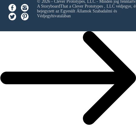
© 2026 - Clever Prototypes, LLC - Minden jog fenntartv
A StoryboardThat a
Clever Prototypes , LLC
védjegye, é
bejegyzett az Egyesült Államok Szabadalmi és
Védjegyhivatalában