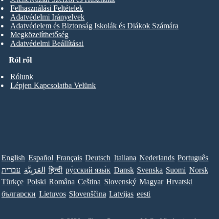
Felhasználási Feltételek
Adatvédelmi Irányelvek
Adatvédelem és Biztonság Iskolák és Diákok Számára
Megközelíthetőség
Adatvédelmi Beállításai
Ról ről
Rólunk
Lépjen Kapcsolatba Velünk
English
Español
Français
Deutsch
Italiana
Nederlands
Português
עברית
العَرَبِيَّة
हिन्दी
ру́сский язы́к
Dansk
Svenska
Suomi
Norsk
Türkçe
Polski
Româna
Ceština
Slovenský
Magyar
Hrvatski
български
Lietuvos
Slovenščina
Latvijas
eesti