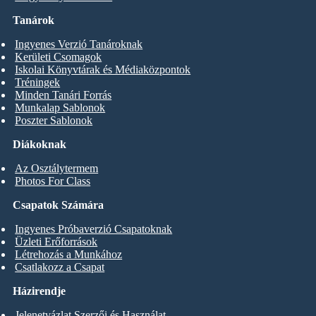
Tanárok
Ingyenes Verzió Tanároknak
Kerületi Csomagok
Iskolai Könyvtárak és Médiaközpontok
Tréningek
Minden Tanári Forrás
Munkalap Sablonok
Poszter Sablonok
Diákoknak
Az Osztálytermem
Photos For Class
Csapatok Számára
Ingyenes Próbaverzió Csapatoknak
Üzleti Erőforrások
Létrehozás a Munkához
Csatlakozz a Csapat
Házirendje
Jelenetvázlat Szerzői és Használat