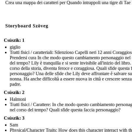
Crea una mappa dei caratteri per Quando intrappoli una tigre di Tae
Storyboard Szöveg
Csúszik: 1
giglio
Tratti fisici / caratteriali: Silenzioso Capelli neri 12 anni Coraggio
Prendersi cura In che modo questo cambiamento personaggio nel 
del tempo? Lily è tranquilla e si sente invisibile all'inizio del libro
corso della storia, diventa feroce e coraggiosa. Quali sfide questa 
personaggio? Una delle sfide che Lily deve affrontare è salvare s
nonna. Ha anche difficoltà a essere nuova in città e crescere senz
padre.
Csúszik: 2
Halmoni
Tratti fisici / Carattere: In che modo questo cambiamento persona
nel corso del tempo? Quali sfide questa faccia personaggio?
Csúszik: 3
Sam
Physical/Character Traits: How does this character interact with t