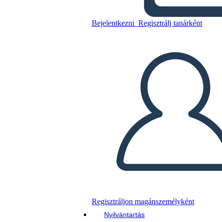
Personaggi di una Tigre
Bejelentkezni
Regisztrálj tanárként
Másolja ezt a forgatókönyvet
KÉSZÍTSEN EGY STORYBOARDOT
DIAVETÍTÉS LEJÁTSZÁSA
OLVASS NEKEM
Regisztráljon magánszemélyként
Nyilvántartás