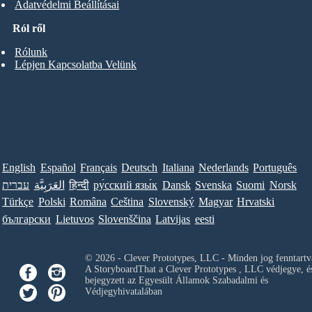
Adatvédelmi Beállításai
Ról ről
Rólunk
Lépjen Kapcsolatba Velünk
English
Español
Français
Deutsch
Italiana
Nederlands
Português
עברית
العَرَبِيَّة
हिन्दी
ру́сский язы́к
Dansk
Svenska
Suomi
Norsk
Türkçe
Polski
Româna
Ceština
Slovenský
Magyar
Hrvatski
български
Lietuvos
Slovenščina
Latvijas
eesti
© 2026 - Clever Prototypes, LLC - Minden jog fenntartv
A StoryboardThat a
Clever Prototypes , LLC
védjegye, é
bejegyzett az Egyesült Államok Szabadalmi és
Védjegyhivatalában