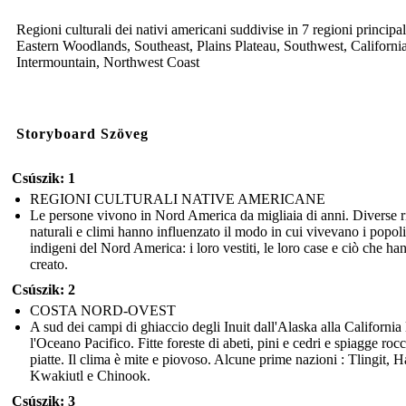
Regioni culturali dei nativi americani suddivise in 7 regioni principal
Eastern Woodlands, Southeast, Plains Plateau, Southwest, Californi
Intermountain, Northwest Coast
Storyboard Szöveg
Csúszik: 1
REGIONI CULTURALI NATIVE AMERICANE
Le persone vivono in Nord America da migliaia di anni. Diverse r
naturali e climi hanno influenzato il modo in cui vivevano i popoli
indigeni del Nord America: i loro vestiti, le loro case e ciò che ha
creato.
Csúszik: 2
COSTA NORD-OVEST
A sud dei campi di ghiaccio degli Inuit dall'Alaska alla California
l'Oceano Pacifico. Fitte foreste di abeti, pini e cedri e spiagge roc
piatte. Il clima è mite e piovoso. Alcune prime nazioni : Tlingit, H
Kwakiutl e Chinook.
Csúszik: 3