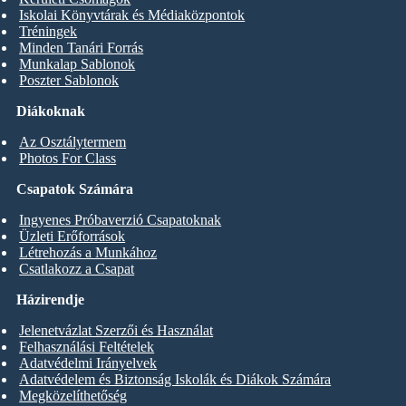
Iskolai Könyvtárak és Médiaközpontok
Tréningek
Minden Tanári Forrás
Munkalap Sablonok
Poszter Sablonok
Diákoknak
Az Osztálytermem
Photos For Class
Csapatok Számára
Ingyenes Próbaverzió Csapatoknak
Üzleti Erőforrások
Létrehozás a Munkához
Csatlakozz a Csapat
Házirendje
Jelenetvázlat Szerzői és Használat
Felhasználási Feltételek
Adatvédelmi Irányelvek
Adatvédelem és Biztonság Iskolák és Diákok Számára
Megközelíthetőség