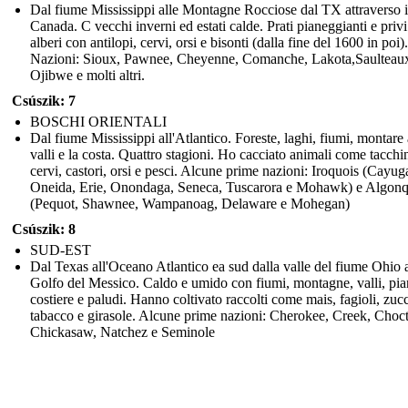
Dal fiume Mississippi alle Montagne Rocciose dal TX attraverso i
Canada. C vecchi inverni ed estati calde. Prati pianeggianti e privi
alberi con antilopi, cervi, orsi e bisonti (dalla fine del 1600 in poi
Nazioni: Sioux, Pawnee, Cheyenne, Comanche, Lakota,Saulteau
Ojibwe e molti altri.
Csúszik: 7
BOSCHI ORIENTALI
Dal fiume Mississippi all'Atlantico. Foreste, laghi, fiumi, montare 
valli e la costa. Quattro stagioni. Ho cacciato animali come tacchin
cervi, castori, orsi e pesci. Alcune prime nazioni: Iroquois (Cayug
Oneida, Erie, Onondaga, Seneca, Tuscarora e Mohawk) e Algon
(Pequot, Shawnee, Wampanoag, Delaware e Mohegan)
Csúszik: 8
SUD-EST
Dal Texas all'Oceano Atlantico ea sud dalla valle del fiume Ohio 
Golfo del Messico. Caldo e umido con fiumi, montagne, valli, pi
costiere e paludi. Hanno coltivato raccolti come mais, fagioli, zuc
tabacco e girasole. Alcune prime nazioni: Cherokee, Creek, Choc
Chickasaw, Natchez e Seminole