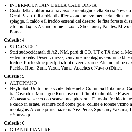
INTERMOUNTAIN DELLA CALIFORNIA
Costa della California attraverso le montagne della Sierra Nevada 
Great Basin. Gli ambienti differiscono notevolmente dal clima mit
spiagge, il caldo e il freddo estremi del deserto, le fitte foreste di 
e le montagne. Alcune prime nazioni: Shoshones, Paiutes, Miwok
Pomos.
Csúszik: 4
SUD-OVEST
Stati sudoccidentali di AZ, NM, parti di CO, UT e TX fino al Me
settentrionale. Deserti, mesas, canyon e montagne. Giorni caldi e n
fredde. Pochissime precipitazioni e vegetazione. Alcune prime naz
Pueblo, Hopi, Zuni, Yaqui, Yuma, Apaches e Navajo (Dine).
Csúszik: 5
ALTOPIANO
Negli Stati Uniti nord-occidentali e nella Columbia Britannica, C
tra Cascade e Montagne Rocciose con i fiumi Columbia e Fraser.
Abbastanza secco con scarse precipitazioni. Fa molto freddo in i
e caldo in estate. Pianure così come gole, colline e foreste vicino a
montagne. Alcune prime nazioni: Nez Perce, Spokane, Yakama, L
e Shuswap.
Csúszik: 6
GRANDI PIANURE