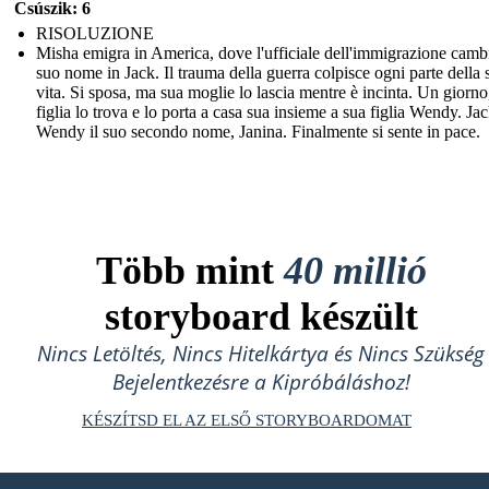
Csúszik: 6
RISOLUZIONE
Misha emigra in America, dove l'ufficiale dell'immigrazione cambi
suo nome in Jack. Il trauma della guerra colpisce ogni parte della 
vita. Si sposa, ma sua moglie lo lascia mentre è incinta. Un giorno
figlia lo trova e lo porta a casa sua insieme a sua figlia Wendy. Ja
Wendy il suo secondo nome, Janina. Finalmente si sente in pace.
Több mint
40 millió
storyboard készült
Nincs Letöltés, Nincs Hitelkártya és Nincs Szükség
Bejelentkezésre a Kipróbáláshoz!
KÉSZÍTSD EL AZ ELSŐ STORYBOARDOMAT