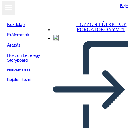
Beje
HOZZON LÉTRE EGY
Kezdőlap
FORGATÓKÖNYVET
Erőforrások
Árazás
Hozzon Létre egy
Storyboard
Nyilvántartás
Bejelentkezni
Riepilogo Della Trama di