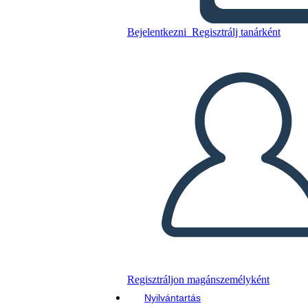
Milkweed
Bejelentkezni
Regisztrálj tanárként
Másolja ezt a forgatókönyvet
KÉSZÍTSEN EGY STORYBOARDOT
DIAVETÍTÉS LEJÁTSZÁSA
OLVASS NEKEM
Regisztráljon magánszemélyként
Nyilvántartás