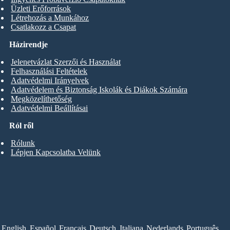
Üzleti Erőforrások
Létrehozás a Munkához
Csatlakozz a Csapat
Házirendje
Jelenetvázlat Szerzői és Használat
Felhasználási Feltételek
Adatvédelmi Irányelvek
Adatvédelem és Biztonság Iskolák és Diákok Számára
Megközelíthetőség
Adatvédelmi Beállításai
Ról ről
Rólunk
Lépjen Kapcsolatba Velünk
English
Español
Français
Deutsch
Italiana
Nederlands
Português