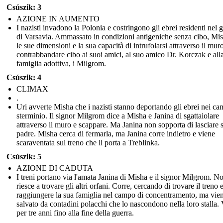
Csúszik: 3
AZIONE IN AUMENTO
I nazisti invadono la Polonia e costringono gli ebrei residenti nel 
di Varsavia. Ammassato in condizioni antigeniche senza cibo, Mi
le sue dimensioni e la sua capacità di intrufolarsi attraverso il mur
contrabbandare cibo ai suoi amici, al suo amico Dr. Korczak e all
famiglia adottiva, i Milgrom.
Csúszik: 4
CLIMAX
.
Uri avverte Misha che i nazisti stanno deportando gli ebrei nei ca
sterminio. Il signor Milgrom dice a Misha e Janina di sgattaiolare
attraverso il muro e scappare. Ma Janina non sopporta di lasciare 
padre. Misha cerca di fermarla, ma Janina corre indietro e viene
scaraventata sul treno che li porta a Treblinka.
Csúszik: 5
AZIONE DI CADUTA
I treni portano via l'amata Janina di Misha e il signor Milgrom. N
riesce a trovare gli altri orfani. Corre, cercando di trovare il treno 
raggiungere la sua famiglia nel campo di concentramento, ma vie
salvato da contadini polacchi che lo nascondono nella loro stalla. 
per tre anni fino alla fine della guerra.