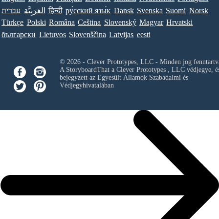
עברית
العَرَبِيَّة
हिन्दी
ру́сский язы́к
Dansk
Svenska
Suomi
Norsk
Türkçe
Polski
Româna
Ceština
Slovenský
Magyar
Hrvatski
български
Lietuvos
Slovenščina
Latvijas
eesti
© 2026 - Clever Prototypes, LLC - Minden jog fenntartv
A StoryboardThat a
Clever Prototypes , LLC
védjegye, é
bejegyzett az Egyesült Államok Szabadalmi és
Védjegyhivatalában