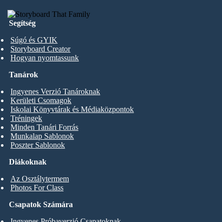
Segítség
Súgó és GYIK
Storyboard Creator
Hogyan nyomtassunk
Tanárok
Ingyenes Verzió Tanároknak
Kerületi Csomagok
Iskolai Könyvtárak és Médiaközpontok
Tréningek
Minden Tanári Forrás
Munkalap Sablonok
Poszter Sablonok
Diákoknak
Az Osztálytermem
Photos For Class
Csapatok Számára
Ingyenes Próbaverzió Csapatoknak