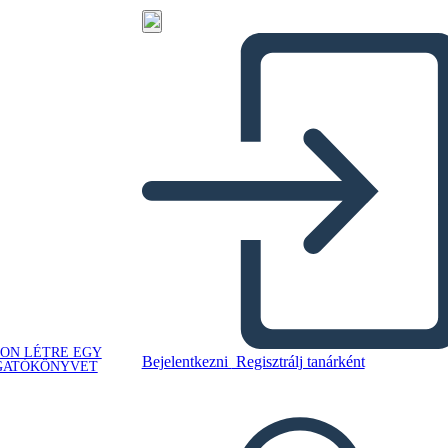
ON LÉTRE EGY
Bejelentkezni
Regisztrálj tanárként
GATÓKÖNYVET