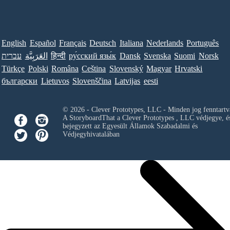
English
Español
Français
Deutsch
Italiana
Nederlands
Português
עברית
العَرَبِيَّة
हिन्दी
ру́сский язы́к
Dansk
Svenska
Suomi
Norsk
Türkçe
Polski
Româna
Ceština
Slovenský
Magyar
Hrvatski
български
Lietuvos
Slovenščina
Latvijas
eesti
© 2026 - Clever Prototypes, LLC - Minden jog fenntartv
A StoryboardThat a
Clever Prototypes , LLC
védjegye, é
bejegyzett az Egyesült Államok Szabadalmi és
Védjegyhivatalában