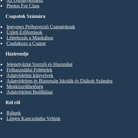
Az Osztálytermem
Photos For Class
Csapatok Számára
Ingyenes Próbaverzió Csapatoknak
Üzleti Erőforrások
Létrehozás a Munkához
Csatlakozz a Csapat
Házirendje
Jelenetvázlat Szerzői és Használat
Felhasználási Feltételek
Adatvédelmi Irányelvek
Adatvédelem és Biztonság Iskolák és Diákok Számára
Megközelíthetőség
Adatvédelmi Beállításai
Ról ről
Rólunk
Lépjen Kapcsolatba Velünk