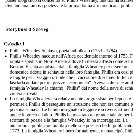
poster biografico si concentra su Phillis Wheatley, una donna schiav
divenne una famosa poetessa e la prima donna afroamericana pubbli
Storyboard Szöveg
Csúszik: 1
Phillis Wheatley Schiavo, poeta pubblicato (1753 - 1784)
Phillis Wheatley nacque nell'Africa occidentale intorno al 1753. 
rapita e spedita in Nord America dove fu messa all'asta come schi
Boston. È stata acquistata dalla famiglia Wheatley per essere una
domestica ridotta in schiavitù nella loro famiglia. Phillis era così p
e fragile per il viaggio orribile che il cacciatore di schiavi fu felice
lasciarla andare per un prezzo "economico". Aveva solo sette anni
famiglia Wheatley la chiamò "Phillis" dal nome della nave di schi
cui era arrivata.
La famiglia Wheatley era relativamente progressista per l'epoca e
permise a Phillis di perseguire un'istruzione che non era comune 
persona schiava. Le hanno insegnato a leggere e scrivere, istruen
anche in greco e latino. Phillis ha mostrato un grande talento per l
scrittura di poesie e la famiglia Wheatley lo ha incoraggiato. La
aiutarono a pubblicare un libro delle sue poesie, che fu pubblicato
1773. La famiglia Wheatley liberò formalmente, o emancipò, Phill