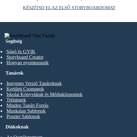
KÉSZÍTSD EL AZ ELSŐ STORYBOARDOMAT
Segítség
Súgó és GYIK
Storyboard Creator
Hogyan nyomtassunk
Tanárok
Ingyenes Verzió Tanároknak
Kerületi Csomagok
Iskolai Könyvtárak és Médiaközpontok
Tréningek
Minden Tanári Forrás
Munkalap Sablonok
Poszter Sablonok
Diákoknak