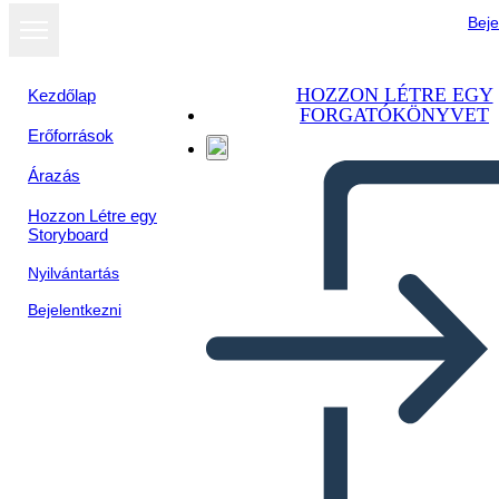
Beje
HOZZON LÉTRE EGY
Kezdőlap
FORGATÓKÖNYVET
Erőforrások
Árazás
Hozzon Létre egy
Storyboard
Nyilvántartás
Bejelentkezni
Schiavitù: Phillis Wheatley