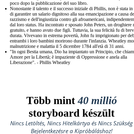
poco dopo la pubblicazione del suo libro.
Nonostante il talento e il successo iniziale di Phillis, non è stata i
di garantire un salario dignitoso alla sua emancipazione a causa de
razzismo e dell'ingiustizia contro gli afroamericani, indipendente
dal loro status. Ha incontrato e sposato John Peters, un droghiere 
gratuito, e hanno avuto due figli. Tuttavia, la sua felicità fu di bre
durata. Vivevano in estrema povertà, John fu imprigionato per deb
entrambi i loro bambini morirono durante l'infanzia. Wheatley mor
malnutrizione e malattia il 5 dicembre 1784 all'età di 31 anni.
"In ogni Bestia umana, Dio ha impiantato un Principio, che chia
Amore per la Libertà; è impaziente di Oppressione e anela alla
Liberazione". - Phillis Wheatley
Több mint
40 millió
storyboard készült
Nincs Letöltés, Nincs Hitelkártya és Nincs Szükség
Bejelentkezésre a Kipróbáláshoz!