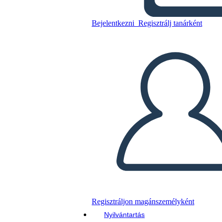
Bejelentkezni
Regisztrálj tanárként
Másolja ezt a forgatókönyvet
KÉSZÍTSEN EGY STORYBOARDOT
DIAVETÍTÉS LEJÁTSZÁSA
OLVASS NEKEM
Regisztráljon magánszemélyként
Nyilvántartás